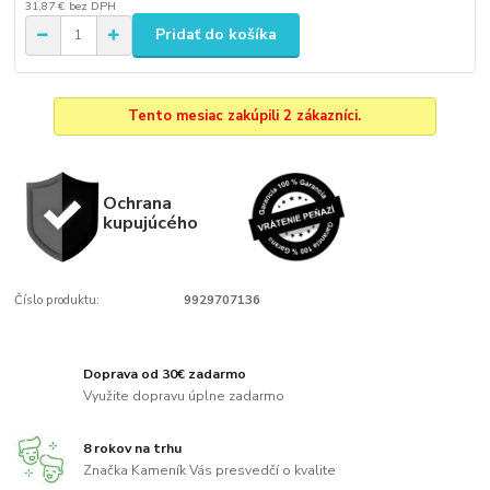
31,87 €
bez DPH
Pridať do košíka
Tento mesiac zakúpili 2 zákazníci.
Ochrana
kupujúcého
Číslo produktu:
9929707136
Doprava od 30€ zadarmo
Využite dopravu úplne zadarmo
8 rokov na trhu
Značka Kameník Vás presvedčí o kvalite