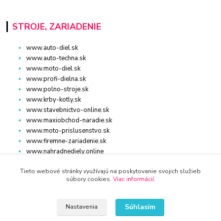
STROJE, ZARIADENIE
www.auto-diel.sk
www.auto-techna.sk
www.moto-diel.sk
www.profi-dielna.sk
www.polno-stroje.sk
www.krby-kotly.sk
www.stavebnictvo-online.sk
www.maxiobchod-naradie.sk
www.moto-prislusenstvo.sk
www.firemne-zariadenie.sk
www.nahradnediely.online
www.uni-zdrav.sk
Tieto webové stránky využívajú na poskytovanie svojich služieb
www.zlatnictvo-online.sk
súbory cookies.
Viac informácií
.
www.zariadenie-firmy.sk
Súhlasím
Nastavenia
Kontakty