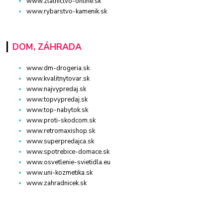
www.zlatnictvo-online.sk
www.rybarstvo-kamenik.sk
DOM, ZÁHRADA
www.dm-drogeria.sk
www.kvalitnytovar.sk
www.najvypredaj.sk
www.topvypredaj.sk
www.top-nabytok.sk
www.proti-skodcom.sk
www.retromaxishop.sk
www.superpredajca.sk
www.spotrebice-domace.sk
www.osvetlenie-svietidla.eu
www.uni-kozmetika.sk
www.zahradnicek.sk