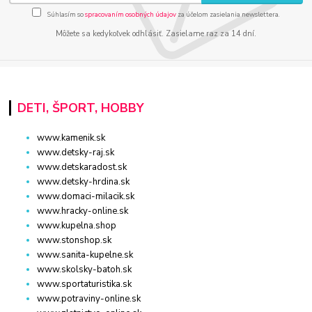
Súhlasím so
spracovaním osobných údajov
za účelom zasielania newslettera.
Môžete sa kedykoľvek odhlásiť. Zasielame raz za 14 dní.
DETI, ŠPORT, HOBBY
www.kamenik.sk
www.detsky-raj.sk
www.detskaradost.sk
www.detsky-hrdina.sk
www.domaci-milacik.sk
www.hracky-online.sk
www.kupelna.shop
www.stonshop.sk
www.sanita-kupelne.sk
www.skolsky-batoh.sk
www.sportaturistika.sk
www.potraviny-online.sk