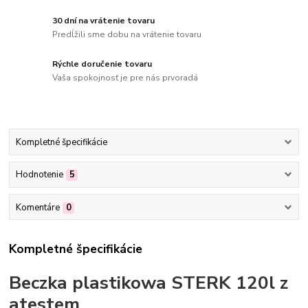
30 dní na vrátenie tovaru
Predĺžili sme dobu na vrátenie tovaru
Rýchle doručenie tovaru
Vaša spokojnosť je pre nás prvoradá
Kompletné špecifikácie
Hodnotenie
5
Komentáre
0
Kompletné špecifikácie
Beczka plastikowa STERK 120l z
atestem