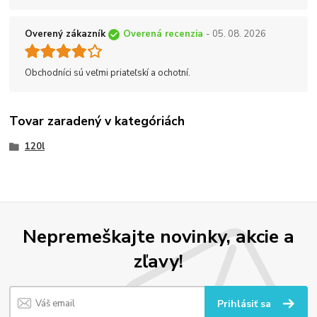
Overený zákazník
Overená recenzia
- 05. 08. 2026
Obchodníci sú veľmi priateľskí a ochotní.
Tovar zaradený v kategóriách
120l
Nepremeškajte novinky, akcie a
zľavy!
Prihlásiť sa