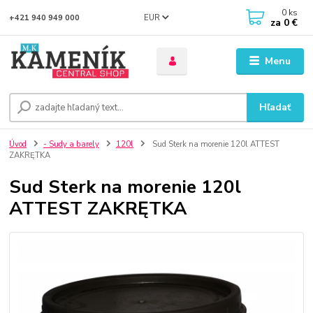
0
ks
EUR
+421 940 949 000
za
0 €
Menu
Hľadať
Úvod
- Sudy a barely
120l
Sud Sterk na morenie 120l ATTEST
ZAKRĘTKA
Sud Sterk na morenie 120l
ATTEST ZAKRĘTKA