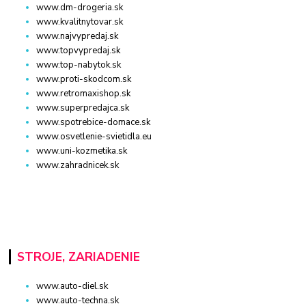
www.dm-drogeria.sk
www.kvalitnytovar.sk
www.najvypredaj.sk
www.topvypredaj.sk
www.top-nabytok.sk
www.proti-skodcom.sk
www.retromaxishop.sk
www.superpredajca.sk
www.spotrebice-domace.sk
www.osvetlenie-svietidla.eu
www.uni-kozmetika.sk
www.zahradnicek.sk
STROJE, ZARIADENIE
www.auto-diel.sk
www.auto-techna.sk