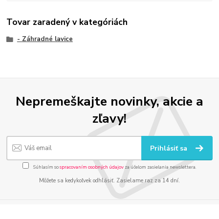
Tovar zaradený v kategóriách
- Záhradné lavice
Nepremeškajte novinky, akcie a
zľavy!
Prihlásiť sa
Súhlasím so
spracovaním osobných údajov
za účelom zasielania newslettera.
Môžete sa kedykoľvek odhlásiť. Zasielame raz za 14 dní.