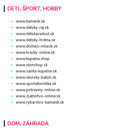
DETI, ŠPORT, HOBBY
www.kamenik.sk
www.detsky-raj.sk
www.detskaradost.sk
www.detsky-hrdina.sk
www.domaci-milacik.sk
www.hracky-online.sk
www.kupelna.shop
www.stonshop.sk
www.sanita-kupelne.sk
www.skolsky-batoh.sk
www.sportaturistika.sk
www.potraviny-online.sk
www.zlatnictvo-online.sk
www.rybarstvo-kamenik.sk
DOM, ZÁHRADA