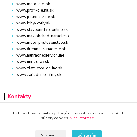
www.moto-diel.sk
www.profi-dielna.sk
www.polno-stroje.sk
www.krby-kotly.sk
www.stavebnictvo-online.sk
www.maxiobchod-naradie.sk
www.moto-prislusenstvo.sk
www.firemne-zariadenie.sk
www.nahradnediely.online
www.uni-zdrav.sk
www.zlatnictvo-online.sk
www.zariadenie-firmy.sk
Kontakty
+421 940 949 000
Tieto webové stránky využívajú na poskytovanie svojich služieb
súbory cookies.
Viac informácií
.
info@kamenik.sk
Súhlasím
Nastavenia