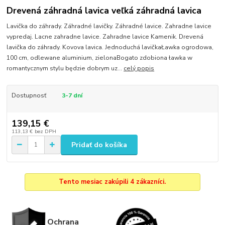
Drevená záhradná lavica veľká záhradná lavica
Lavička do záhrady. Záhradné lavičky. Záhradné lavice. Zahradne lavice
vypredaj. Lacne zahradne lavice. Zahradne lavice Kamenik. Drevená
lavička do záhrady. Kovova lavica. Jednoduchá lavičkaŁawka ogrodowa,
100 cm, odlewane aluminium, zielonaBogato zdobiona ławka w
romantycznym stylu będzie dobrym uz...
celý popis
Dostupnosť
3-7 dní
139,15 €
113,13 €
bez DPH
Pridať do košíka
Tento mesiac zakúpili 4 zákazníci.
Ochrana