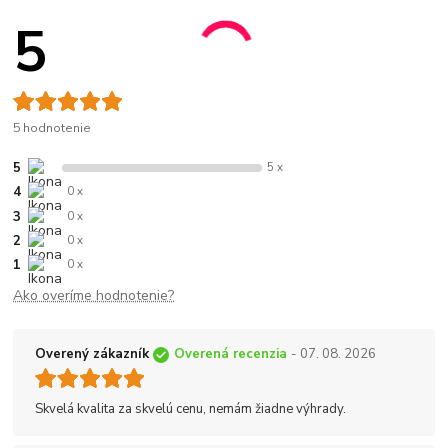
5
5 hodnotenie
5
5 x
4
0 x
3
0 x
2
0 x
1
0 x
Ako overíme hodnotenie?
Overený zákazník
Overená recenzia
- 07. 08. 2026
Skvelá kvalita za skvelú cenu, nemám žiadne výhrady.