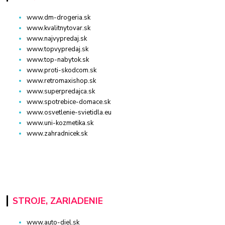
www.dm-drogeria.sk
www.kvalitnytovar.sk
www.najvypredaj.sk
www.topvypredaj.sk
www.top-nabytok.sk
www.proti-skodcom.sk
www.retromaxishop.sk
www.superpredajca.sk
www.spotrebice-domace.sk
www.osvetlenie-svietidla.eu
www.uni-kozmetika.sk
www.zahradnicek.sk
STROJE, ZARIADENIE
www.auto-diel.sk