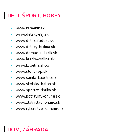
DETI, ŠPORT, HOBBY
www.kamenik.sk
www.detsky-raj.sk
www.detskaradost.sk
www.detsky-hrdina.sk
www.domaci-milacik.sk
www.hracky-online.sk
www.kupelna.shop
www.stonshop.sk
www.sanita-kupelne.sk
www.skolsky-batoh.sk
www.sportaturistika.sk
www.potraviny-online.sk
www.zlatnictvo-online.sk
www.rybarstvo-kamenik.sk
DOM, ZÁHRADA