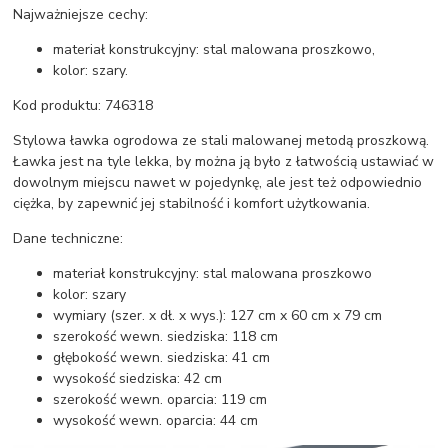
Najważniejsze cechy:
materiał konstrukcyjny: stal malowana proszkowo,
kolor: szary.
Kod produktu: 746318
Stylowa ławka ogrodowa ze stali malowanej metodą proszkową.
Ławka jest na tyle lekka, by można ją było z łatwością ustawiać w
dowolnym miejscu nawet w pojedynkę, ale jest też odpowiednio
ciężka, by zapewnić jej stabilność i komfort użytkowania.
Dane techniczne:
materiał konstrukcyjny: stal malowana proszkowo
kolor: szary
wymiary (szer. x dł. x wys.): 127 cm x 60 cm x 79 cm
szerokość wewn. siedziska: 118 cm
głębokość wewn. siedziska: 41 cm
wysokość siedziska: 42 cm
szerokość wewn. oparcia: 119 cm
wysokość wewn. oparcia: 44 cm