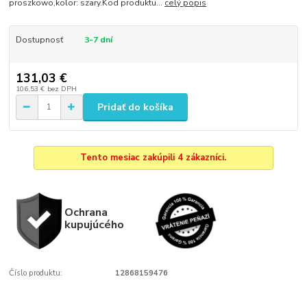
proszkowo,kolor: szary.Kod produktu...
celý popis
Dostupnosť
3-7 dní
131,03 €
106,53 €
bez DPH
Pridať do košíka
Tento mesiac zakúpili 4 zákazníci.
Ochrana
kupujúcého
Číslo produktu:
12868159476