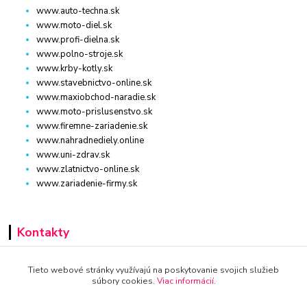
www.auto-techna.sk
www.moto-diel.sk
www.profi-dielna.sk
www.polno-stroje.sk
www.krby-kotly.sk
www.stavebnictvo-online.sk
www.maxiobchod-naradie.sk
www.moto-prislusenstvo.sk
www.firemne-zariadenie.sk
www.nahradnediely.online
www.uni-zdrav.sk
www.zlatnictvo-online.sk
www.zariadenie-firmy.sk
Kontakty
+421 940 949 000
Tieto webové stránky využívajú na poskytovanie svojich služieb
súbory cookies.
Viac informácií
.
info@kamenik.sk