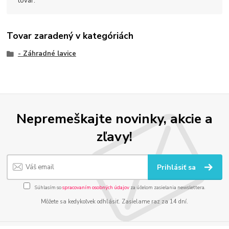
tovar.
Tovar zaradený v kategóriách
- Záhradné lavice
Nepremeškajte novinky, akcie a
zľavy!
Prihlásiť sa
Súhlasím so
spracovaním osobných údajov
za účelom zasielania newslettera.
Môžete sa kedykoľvek odhlásiť. Zasielame raz za 14 dní.