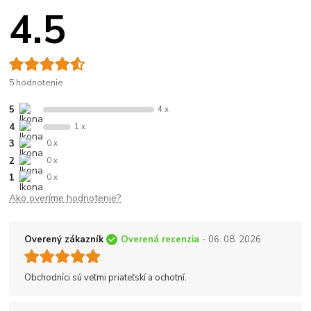
4.5
5 hodnotenie
5
4 x
4
1 x
3
0 x
2
0 x
1
0 x
Ako overíme hodnotenie?
Overený zákazník
Overená recenzia
- 06. 08. 2026
Obchodníci sú veľmi priateľskí a ochotní.