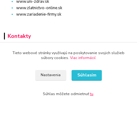
www.uni-zdrav.sk
www.zlatnictvo-online.sk
www.zariadenie-firmy.sk
Kontakty
+421 940 949 000
Tieto webové stránky využívajú na poskytovanie svojich služieb
súbory cookies.
Viac informácií
.
info@kamenik.sk
Súhlasím
Nastavenia
Súhlas môžete odmietnuť
tu
.
© 2024 Všetky práva vyhradené KAMENIK.SK
Vytvorené na
Eshop-rychlo.sk