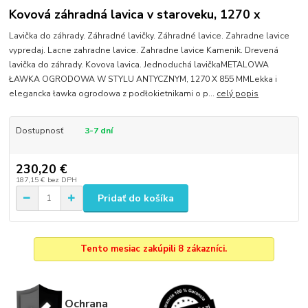
Kovová záhradná lavica v staroveku, 1270 x
Lavička do záhrady. Záhradné lavičky. Záhradné lavice. Zahradne lavice
vypredaj. Lacne zahradne lavice. Zahradne lavice Kamenik. Drevená
lavička do záhrady. Kovova lavica. Jednoduchá lavičkaMETALOWA
ŁAWKA OGRODOWA W STYLU ANTYCZNYM, 1270 X 855 MMLekka i
elegancka ławka ogrodowa z podłokietnikami o p...
celý popis
Dostupnosť
3-7 dní
230,20 €
187,15 €
bez DPH
Pridať do košíka
Tento mesiac zakúpili 8 zákazníci.
Ochrana