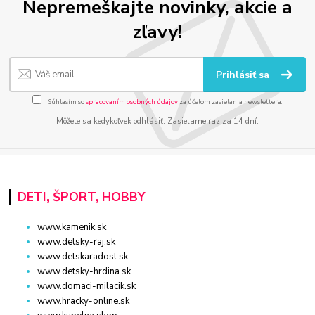
Nepremeškajte novinky, akcie a
zľavy!
Prihlásiť sa
Súhlasím so
spracovaním osobných údajov
za účelom zasielania newslettera.
Môžete sa kedykoľvek odhlásiť. Zasielame raz za 14 dní.
DETI, ŠPORT, HOBBY
www.kamenik.sk
www.detsky-raj.sk
www.detskaradost.sk
www.detsky-hrdina.sk
www.domaci-milacik.sk
www.hracky-online.sk