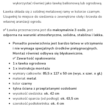
wykorzystać również jako ławkę balkonową lub ogrodową.
Ławka składa się z solidnej metalowej ramy w kolorze czarnym.
Uzupełnij to miejsce do siedzenia o zewnętrzne stoły i krzesła do
własnej aranżacji ogrodu.
✅
Ławka przeznaczona jest dla
maksymalnie 3 osób
, jest
odporna na warunki atmosferyczne, solidna, stabilna i lekka.
Ponadto powierzchnia jest bardzo łatwa w utrzymaniu
i nie wymaga specjalnych środków pielęgnacyjnych.
Montaż również odbywa się błyskawicznie.
✅ Zawartość opakowania:
1 x ławka ogrodowa
1 x instrukcja montażu
wymiary całkowite:
85,5 x 127 x 50 cm (wys. x szer. x gł.)
materiał:
metal
kolor
czarny
tylna ściana z przeplatanymi ozdobami
wysokość siedziska:
ok. 42 cm
wysokość oparcia (od podłogi):
ok. 63,5 cm
szerokość podłokietnika:
ok. 4 cm