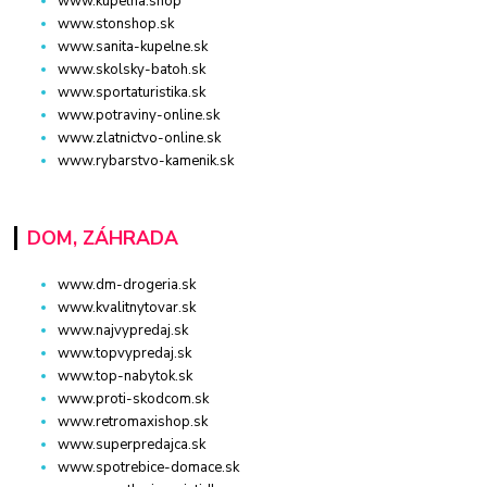
www.kupelna.shop
www.stonshop.sk
www.sanita-kupelne.sk
www.skolsky-batoh.sk
www.sportaturistika.sk
www.potraviny-online.sk
www.zlatnictvo-online.sk
www.rybarstvo-kamenik.sk
DOM, ZÁHRADA
www.dm-drogeria.sk
www.kvalitnytovar.sk
www.najvypredaj.sk
www.topvypredaj.sk
www.top-nabytok.sk
www.proti-skodcom.sk
www.retromaxishop.sk
www.superpredajca.sk
www.spotrebice-domace.sk