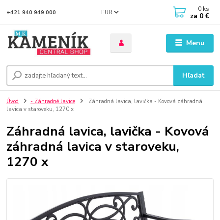
0
ks
EUR
+421 940 949 000
za
0 €
Menu
Hľadať
Úvod
- Záhradné lavice
Záhradná lavica, lavička - Kovová záhradná
lavica v staroveku, 1270 x
Záhradná lavica, lavička - Kovová
záhradná lavica v staroveku,
1270 x