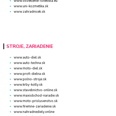
www.osvetlenie-svietidla.eu
www.uni-kozmetika.sk
www.zahradnicek.sk
STROJE, ZARIADENIE
www.auto-diel.sk
www.auto-techna.sk
www.moto-diel.sk
www.profi-dielna.sk
www.polno-stroje.sk
www.krby-kotly.sk
www.stavebnictvo-online.sk
www.maxiobchod-naradie.sk
www.moto-prislusenstvo.sk
www.firemne-zariadenie.sk
www.nahradnediely.online