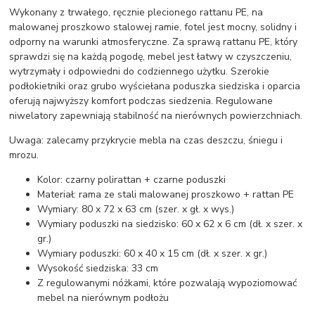
Wykonany z trwałego, ręcznie plecionego rattanu PE, na
malowanej proszkowo stalowej ramie, fotel jest mocny, solidny i
odporny na warunki atmosferyczne. Za sprawą rattanu PE, który
sprawdzi się na każdą pogodę, mebel jest łatwy w czyszczeniu,
wytrzymały i odpowiedni do codziennego użytku. Szerokie
podłokietniki oraz grubo wyściełana poduszka siedziska i oparcia
oferują najwyższy komfort podczas siedzenia. Regulowane
niwelatory zapewniają stabilność na nierównych powierzchniach.
Uwaga: zalecamy przykrycie mebla na czas deszczu, śniegu i
mrozu.
Kolor: czarny polirattan + czarne poduszki
Materiał: rama ze stali malowanej proszkowo + rattan PE
Wymiary: 80 x 72 x 63 cm (szer. x gł. x wys.)
Wymiary poduszki na siedzisko: 60 x 62 x 6 cm (dł. x szer. x
gr.)
Wymiary poduszki: 60 x 40 x 15 cm (dł. x szer. x gr.)
Wysokość siedziska: 33 cm
Z regulowanymi nóżkami, które pozwalają wypoziomować
mebel na nierównym podłożu