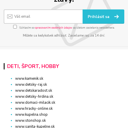
Prihlásiť sa
Súhlasím so
spracovaním osobných údajov
za účelom zasielania newslettera.
Môžete sa kedykoľvek odhlásiť. Zasielame raz za 14 dní.
DETI, ŠPORT, HOBBY
www.kamenik.sk
www.detsky-raj.sk
www.detskaradost.sk
www.detsky-hrdina.sk
www.domaci-milacik.sk
www.hracky-online.sk
www.kupelna.shop
www.stonshop.sk
www.sanita-kupelne.sk