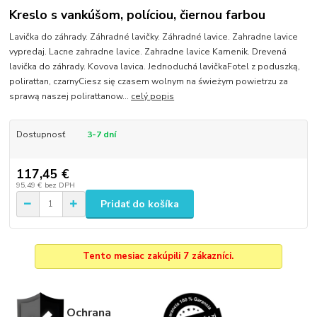
Kreslo s vankúšom, políciou, čiernou farbou
Lavička do záhrady. Záhradné lavičky. Záhradné lavice. Zahradne lavice
vypredaj. Lacne zahradne lavice. Zahradne lavice Kamenik. Drevená
lavička do záhrady. Kovova lavica. Jednoduchá lavičkaFotel z poduszką,
polirattan, czarnyCiesz się czasem wolnym na świeżym powietrzu za
sprawą naszej polirattanow...
celý popis
Dostupnosť
3-7 dní
117,45 €
95,49 €
bez DPH
Pridať do košíka
Tento mesiac zakúpili 7 zákazníci.
Ochrana