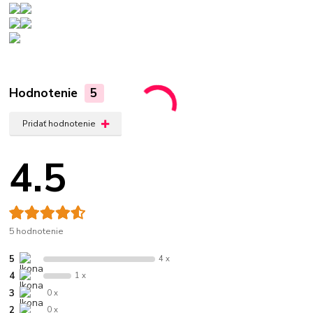
Hodnotenie
5
Pridať hodnotenie
4.5
5 hodnotenie
5
4 x
4
1 x
3
0 x
2
0 x