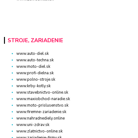
STROJE, ZARIADENIE
www.auto-diel.sk
www.auto-techna.sk
www.moto-diel.sk
www.profi-dielna.sk
www.polno-stroje.sk
www.krby-kotly.sk
www.stavebnictvo-online.sk
www.maxiobchod-naradie.sk
www.moto-prislusenstvo.sk
www.firemne-zariadenie.sk
www.nahradnediely.online
www.uni-zdrav.sk
www.zlatnictvo-online.sk
www.zariadenie-firmy.sk