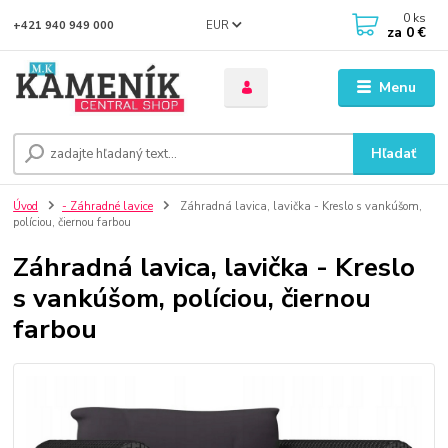
0
ks
EUR
+421 940 949 000
za
0 €
Menu
Hľadať
Úvod
- Záhradné lavice
Záhradná lavica, lavička - Kreslo s vankúšom,
políciou, čiernou farbou
Záhradná lavica, lavička - Kreslo
s vankúšom, políciou, čiernou
farbou