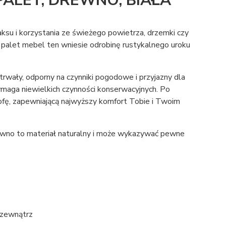
LET, DREWNO, BIAŁA
su i korzystania ze świeżego powietrza, drzemki czy
z palet mebel ten wniesie odrobinę rustykalnego uroku
ły, odporny na czynniki pogodowe i przyjazny dla
ymaga niewielkich czynności konserwacyjnych. Po
sofę, zapewniającą najwyższy komfort Tobie i Twoim
rewno to materiał naturalny i może wykazywać pewne
 zewnątrz