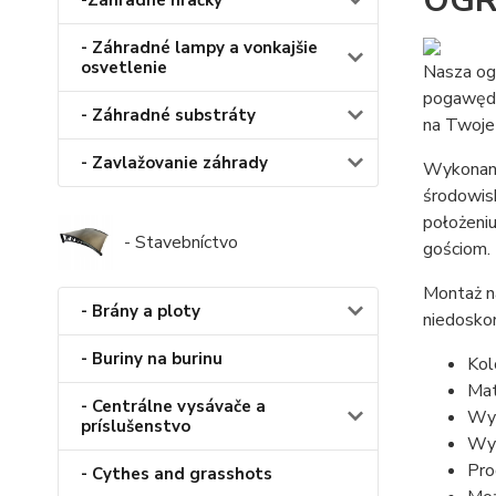
OGR
-Záhradné hračky
- Záhradné lampy a vonkajšie
osvetlenie
Nasza og
pogawędek
- Záhradné substráty
na Twoje 
- Zavlažovanie záhrady
Wykonany
środowisk
położeniu
- Stavebníctvo
gościom.
Montaż na
- Brány a ploty
niedoskon
- Buriny na burinu
Kolo
Mat
- Centrálne vysávače a
Wym
príslušenstvo
Wys
Pro
- Cythes and grasshots