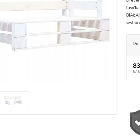
Dreven
lavič
BIAŁAN
wybore
Dos
83
67,