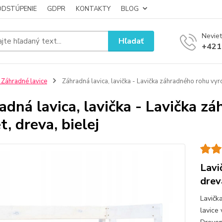
ODSTÚPENIE
GDPR
KONTAKTY
BLOG
Neviet
Hľadať
+421
 Záhradné lavice
Záhradná lavica, lavička - Lavička záhradného rohu vyrob
adná lavica, lavička - Lavička z
t, dreva, bielej
Lavi
dreva
Lavičk
lavice