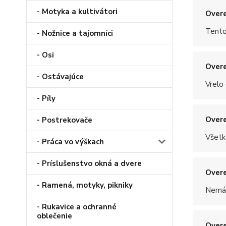
- Motyka a kultivátori
Overe
Tento
- Nožnice a tajomníci
- Osi
Overe
- Ostávajúce
Vrelo
- Píly
Overe
- Postrekovače
Všetk
- Práca vo výškach
- Príslušenstvo okná a dvere
Overe
- Ramená, motyky, pikniky
Nemám
- Rukavice a ochranné
oblečenie
Overe