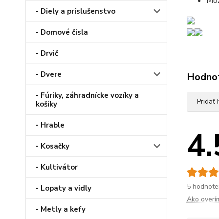
Moż
- Diely a príslušenstvo
- Domové čísla
- Drvič
- Dvere
Hodno
- Fúriky, záhradnícke vozíky a
Pridať
košíky
- Hrable
4.
- Kosačky
- Kultivátor
5 hodnote
- Lopaty a vidly
Ako overí
- Metly a kefy