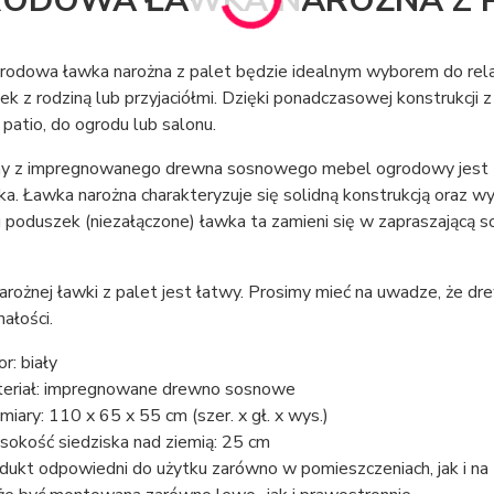
ODOWA ŁAWKA NAROŻNA Z PA
rodowa ławka narożna z palet będzie idealnym wyborem do relak
 z rodziną lub przyjaciółmi. Dzięki ponadczasowej konstrukcji 
patio, do ogrodu lub salonu.
 z impregnowanego drewna sosnowego mebel ogrodowy jest trwa
a. Ławka narożna charakteryzuje się solidną konstrukcją oraz w
 poduszek (niezałączone) ławka ta zamieni się w zapraszającą 
rożnej ławki z palet jest łatwy. Prosimy mieć na uwadze, że d
ałości.
r: biały
eriał: impregnowane drewno sosnowe
iary: 110 x 65 x 55 cm (szer. x gł. x wys.)
okość siedziska nad ziemią: 25 cm
dukt odpowiedni do użytku zarówno w pomieszczeniach, jak i na