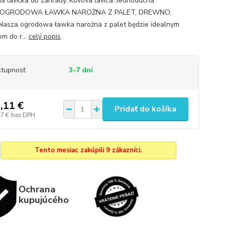
á lavička do záhrady. Kovova lavica. Jednoduchá
kaOGRODOWA ŁAWKA NAROŻNA Z PALET, DREWNO,
asza ogrodowa ławka narożna z palet będzie idealnym
m do r...
celý popis
tupnosť
3-7 dní
,11 €
Pridať do košíka
57 €
bez DPH
Tento mesiac zakúpili 9 zákazníci.
Ochrana
kupujúcého