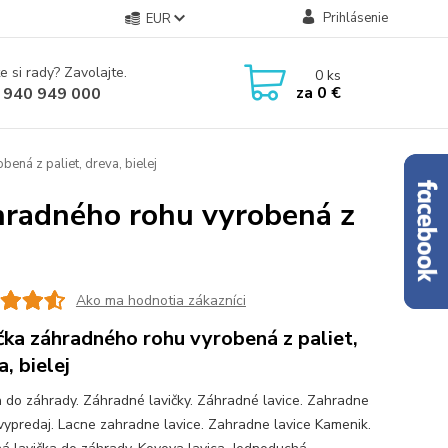
Prihlásenie
EUR
e si rady? Zavolajte.
0
ks
za
0 €
 940 949 000
ená z paliet, dreva, bielej
áhradného rohu vyrobená z
Ako ma hodnotia zákazníci
čka záhradného rohu vyrobená z paliet,
, bielej
a do záhrady. Záhradné lavičky. Záhradné lavice. Zahradne
 vypredaj. Lacne zahradne lavice. Zahradne lavice Kamenik.