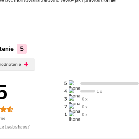
e być montowana zarówno lewo- jak i prawostronnie
tenie
5
 hodnotenie
5
5
4
1 x
3
0 x
2
0 x
1
0 x
nie
me hodnotenie?