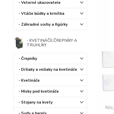
- Veterné ukazovatele
- Vtáčie búdky a krmítka
- Záhradné sochy a figúrky
- KVETINÁČE,ČREPNÍKY A
TRUHLÍKY
- Črepníky
- Držiaky a vešiaky na kvetináče
- Kvetináče
- Misky pod kvetináče
- Stojany na kvety
- Sudy a barely