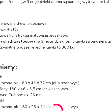
osażone są w 3 nogę dzięki czemu są bardziej wytrzymałe i sta
ierowane drewno sosnowe
awki + stół
lowa konstrukcja malowana proszkowo
ławkach
zastosowano 3 nogi
, dzięki temu ławki są bardziej sta
symalne obciążenie jednej ławki to 300 kg
iary:
ł:
łożony: ok. 180 x 46 x 77 cm (dł. x szer. wys.).
żony: 180 x 46 x 6,5 cm (dł. x szer. wys.).
wno Grubość: ok. 26 mm
ki:
łożone: ok. 180 x 23 x 47 cm (dł. x szer. wys.)