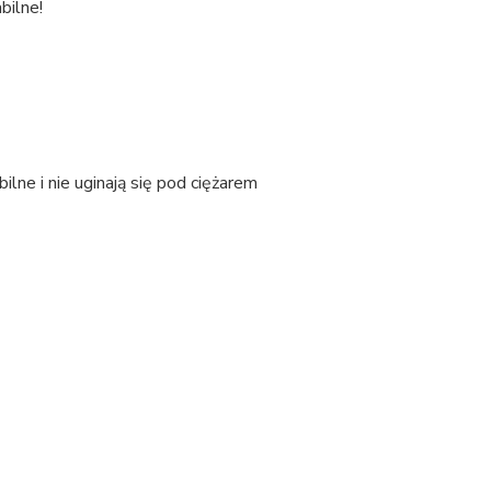
bilne!
bilne i nie uginają się pod ciężarem