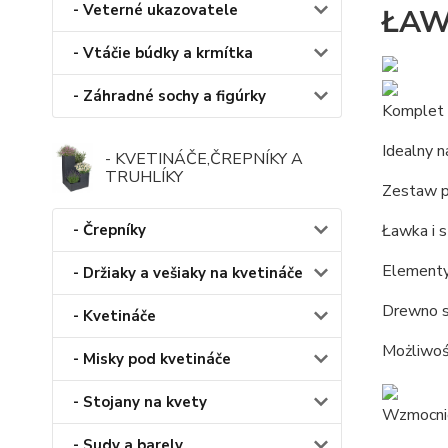
- Veterné ukazovatele
ŁAW
- Vtáčie búdky a krmítka
- Záhradné sochy a figúrky
Komplet 
Idealny n
- KVETINÁČE,ČREPNÍKY A
TRUHLÍKY
Zestaw pi
Ławka i s
- Črepníky
Elementy
- Držiaky a vešiaky na kvetináče
Drewno s
- Kvetináče
Możliwoś
- Misky pod kvetináče
- Stojany na kvety
Wzmocnio
- Sudy a barely