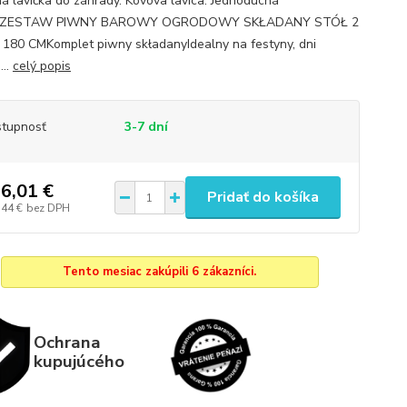
á lavička do záhrady. Kovova lavica. Jednoduchá
kaZESTAW PIWNY BAROWY OGRODOWY SKŁADANY STÓŁ 2
180 CMKomplet piwny składanyIdealny na festyny, dni
...
celý popis
tupnosť
3-7 dní
6,01 €
Pridať do košíka
,44 €
bez DPH
Tento mesiac zakúpili 6 zákazníci.
Ochrana
kupujúcého