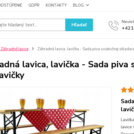
ODSTÚPENIE
GDPR
KONTAKTY
BLOG
Neviet
Hľadať
+421
 Záhradné lavice
Záhradná lavica, lavička - Sada piva sviatočnej skladace
adná lavica, lavička - Sada piva 
lavičky
Sada
lavi
Lavičk
lavice