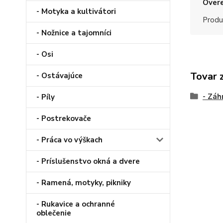
Overe
- Motyka a kultivátori
Produ
- Nožnice a tajomníci
- Osi
Tovar 
- Ostávajúce
- Záh
- Píly
- Postrekovače
- Práca vo výškach
- Príslušenstvo okná a dvere
- Ramená, motyky, pikniky
- Rukavice a ochranné
oblečenie