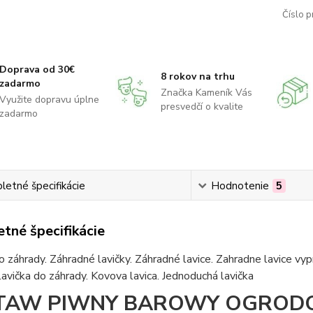
Číslo p
Doprava od 30€
8 rokov na trhu
zadarmo
Značka Kameník Vás
Využite dopravu úplne
presvedčí o kvalite
zadarmo
etné špecifikácie
Hodnotenie
5
tné špecifikácie
o záhrady. Záhradné lavičky. Záhradné lavice. Zahradne lavice vyp
avička do záhrady. Kovova lavica. Jednoduchá lavička
TAW PIWNY BAROWY OGRODO