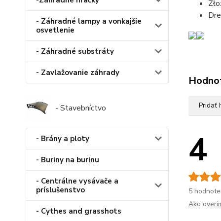
-Záhradné hračky
Zło
Dre
- Záhradné lampy a vonkajšie
osvetlenie
- Záhradné substráty
- Zavlažovanie záhrady
Hodno
Pridať
- Stavebníctvo
4
- Brány a ploty
- Buriny na burinu
- Centrálne vysávače a
príslušenstvo
5 hodnote
Ako overí
- Cythes and grasshots