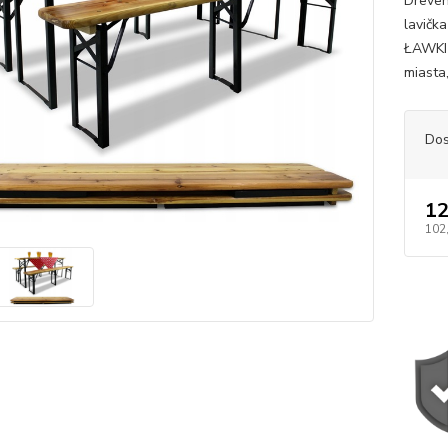
Dreven
lavič
ŁAWKI 
miasta,
Dos
12
102