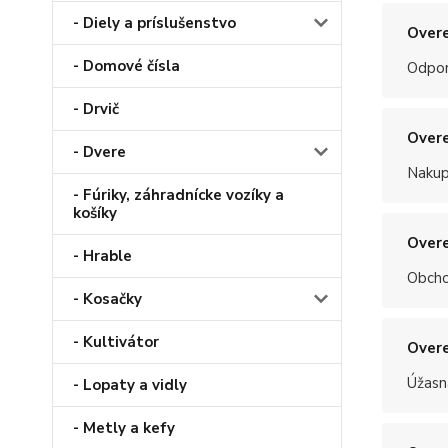
- Diely a príslušenstvo
Overe
- Domové čísla
Odpo
- Drvič
Overe
- Dvere
Nakup
- Fúriky, záhradnícke vozíky a
košíky
Overe
- Hrable
Obchod
- Kosačky
- Kultivátor
Overe
Úžasn
- Lopaty a vidly
- Metly a kefy