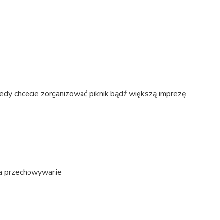
kiedy chcecie zorganizować piknik bądź większą imprezę
ia przechowywanie