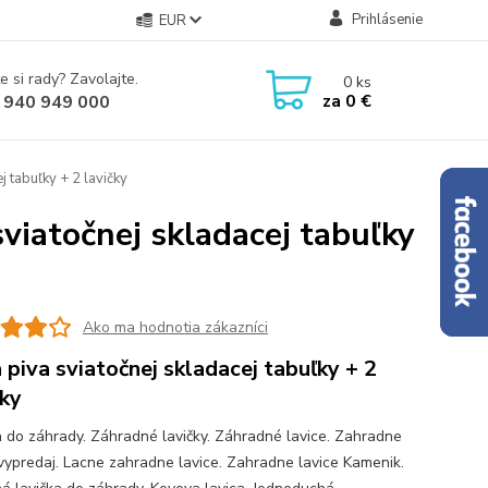
Prihlásenie
EUR
e si rady? Zavolajte.
0
ks
za
0 €
 940 949 000
j tabuľky + 2 lavičky
sviatočnej skladacej tabuľky
Ako ma hodnotia zákazníci
 piva sviatočnej skladacej tabuľky + 2
čky
a do záhrady. Záhradné lavičky. Záhradné lavice. Zahradne
 vypredaj. Lacne zahradne lavice. Zahradne lavice Kamenik.