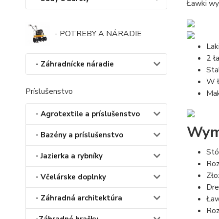
Ławki wyp
- POTREBY A NÁRADIE
Lak
2 ł
- Záhradnícke náradie
Sta
W 
Príslušenstvo
Mak
- Agrotextile a príslušenstvo
Wym
- Bazény a príslušenstvo
Stó
- Jazierka a rybníky
Roz
Zło
- Včelárske doplnky
Dre
- Záhradná architektúra
Ław
Roz