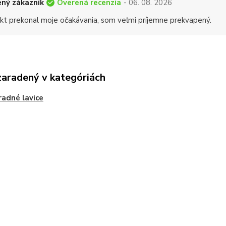
Overená recenzia
ný zákazník
- 06. 08. 2026
kt prekonal moje očakávania, som veľmi príjemne prekvapený.
zaradený v kategóriách
radné lavice