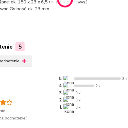
żone: ok. 180 x 23 x 6,5 cm (dł. x szer. wys.)
wno Grubość: ok. 23 mm
tenie
5
 hodnotenie
5
3 x
4
2 x
3
0 x
2
0 x
1
0 x
nie
me hodnotenie?