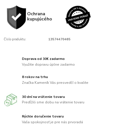
Ochrana
kupujúcého
Číslo produktu:
13574470465
Doprava od 30€ zadarmo
Využite dopravu úplne zadarmo
8 rokov na trhu
Značka Kameník Vás presvedčí o kvalite
30 dní na vrátenie tovaru
Predĺžili sme dobu na vrátenie tovaru
Rýchle doručenie tovaru
Vaša spokojnosť je pre nás prvoradá