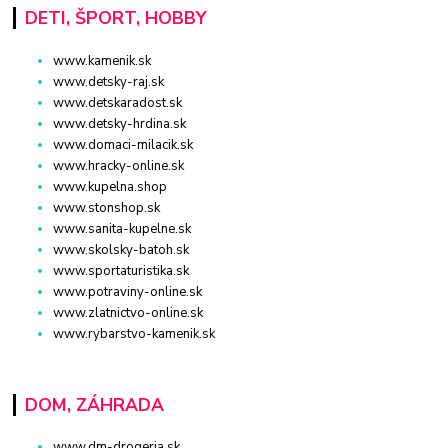
DETI, ŠPORT, HOBBY
www.kamenik.sk
www.detsky-raj.sk
www.detskaradost.sk
www.detsky-hrdina.sk
www.domaci-milacik.sk
www.hracky-online.sk
www.kupelna.shop
www.stonshop.sk
www.sanita-kupelne.sk
www.skolsky-batoh.sk
www.sportaturistika.sk
www.potraviny-online.sk
www.zlatnictvo-online.sk
www.rybarstvo-kamenik.sk
DOM, ZÁHRADA
www.dm-drogeria.sk