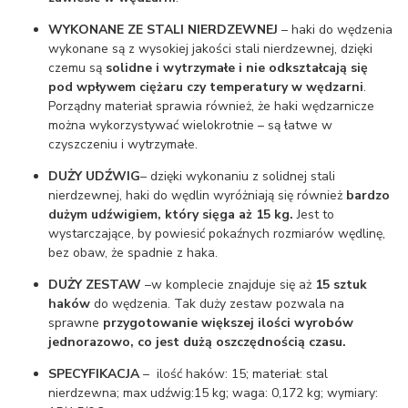
WYKONANE ZE STALI NIERDZEWNEJ
– haki do wędzenia
wykonane są z wysokiej jakości stali nierdzewnej, dzięki
czemu są
solidne i wytrzymałe i nie odkształcają się
pod wpływem ciężaru czy temperatury w wędzarni
.
Porządny materiał sprawia również, że haki wędzarnicze
można wykorzystywać wielokrotnie – są łatwe w
czyszczeniu i wytrzymałe.
DUŻY UDŹWIG
– dzięki wykonaniu z solidnej stali
nierdzewnej, haki do wędlin wyróżniają się również
bardzo
dużym udźwigiem, który sięga aż 15 kg.
Jest to
wystarczające, by powiesić pokaźnych rozmiarów wędlinę,
bez obaw, że spadnie z haka.
DUŻY ZESTAW
–w komplecie znajduje się aż
15 sztuk
haków
do wędzenia. Tak duży zestaw pozwala na
sprawne
przygotowanie większej ilości wyrobów
jednorazowo, co jest dużą oszczędnością czasu.
SPECYFIKACJA
– ilość haków: 15; materiał: stal
nierdzewna; max udźwig:15 kg; waga: 0,172 kg; wymiary: