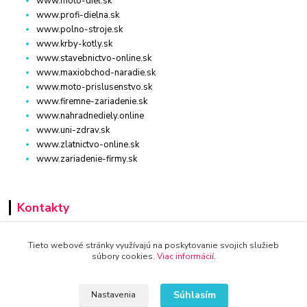
www.moto-diel.sk
www.profi-dielna.sk
www.polno-stroje.sk
www.krby-kotly.sk
www.stavebnictvo-online.sk
www.maxiobchod-naradie.sk
www.moto-prislusenstvo.sk
www.firemne-zariadenie.sk
www.nahradnediely.online
www.uni-zdrav.sk
www.zlatnictvo-online.sk
www.zariadenie-firmy.sk
Kontakty
+421 940 949 000
Tieto webové stránky využívajú na poskytovanie svojich služieb
súbory cookies.
Viac informácií
.
info@kamenik.sk
Súhlasím
Nastavenia