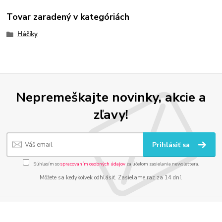
Tovar zaradený v kategóriách
Háčiky
Nepremeškajte novinky, akcie a
zľavy!
Prihlásiť sa
Súhlasím so
spracovaním osobných údajov
za účelom zasielania newslettera.
Môžete sa kedykoľvek odhlásiť. Zasielame raz za 14 dní.