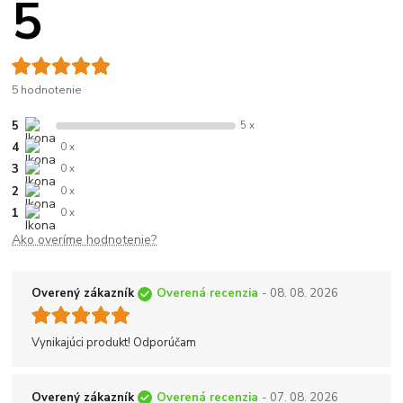
5
5 hodnotenie
5
5 x
4
0 x
3
0 x
2
0 x
1
0 x
Ako overíme hodnotenie?
Overený zákazník
Overená recenzia
- 08. 08. 2026
Vynikajúci produkt! Odporúčam
Overený zákazník
Overená recenzia
- 07. 08. 2026