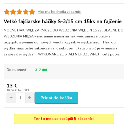
Ako ma hodnotia zákazníci
Veľké fajčiarske háčiky S-3/15 cm 15ks na fajčenie
MOCNE HAKI WĘDZARNICZE DO WĘDZENIA WĘDLIN 15 sztIDEALNE DO
WĘDZENIA MIĘSA – nadzianie mięsa na haki wędzarnicze ułatwia
przygotowywanie domowych wędlin czy ryb w wędzarniach. Haki do
wędlin mają ostre zakończenia, dzięki czemu łatwo wbić je w mięso i
zawiesić w wędzarni.WYKONANE ZE STALI NIERDZEWNEJ...
celý popis
Dostupnosť
3-7 dní
13 €
10,57 €
bez DPH
Pridať do košíka
Tento mesiac zakúpili 5 zákazníci.