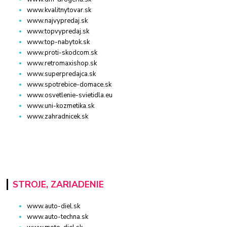
www.kvalitnytovar.sk
www.najvypredaj.sk
www.topvypredaj.sk
www.top-nabytok.sk
www.proti-skodcom.sk
www.retromaxishop.sk
www.superpredajca.sk
www.spotrebice-domace.sk
www.osvetlenie-svietidla.eu
www.uni-kozmetika.sk
www.zahradnicek.sk
STROJE, ZARIADENIE
www.auto-diel.sk
www.auto-techna.sk