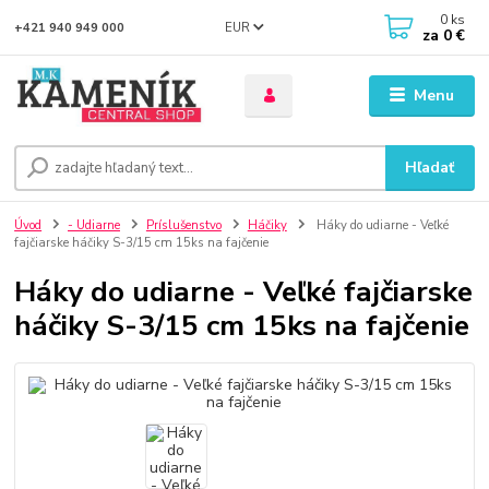
0
ks
EUR
+421 940 949 000
za
0 €
Menu
Hľadať
Úvod
- Udiarne
Príslušenstvo
Háčiky
Háky do udiarne - Veľké
fajčiarske háčiky S-3/15 cm 15ks na fajčenie
Háky do udiarne - Veľké fajčiarske
háčiky S-3/15 cm 15ks na fajčenie