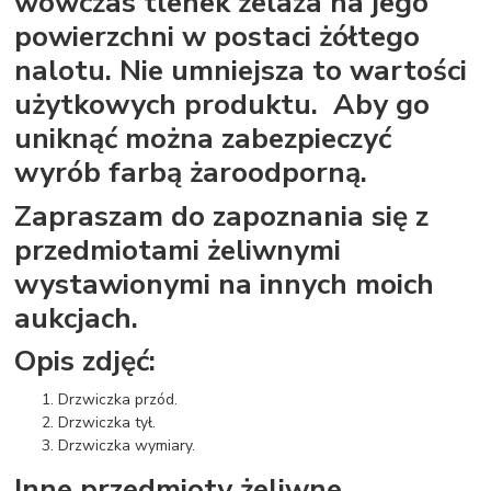
wówczas tlenek żelaza na jego
powierzchni w postaci żółtego
nalotu. Nie umniejsza to wartości
użytkowych produktu. Aby go
uniknąć można zabezpieczyć
wyrób farbą żaroodporną.
Zapraszam do zapoznania się z
przedmiotami żeliwnymi
wystawionymi na innych moich
aukcjach.
Opis zdjęć:
Drzwiczka przód.
Drzwiczka tył.
Drzwiczka wymiary.
Inne przedmioty żeliwne