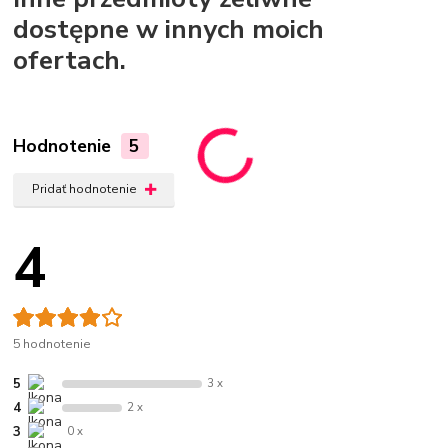
dostępne w innych moich
ofertach.
Hodnotenie
5
Pridať hodnotenie
4
5 hodnotenie
5
3 x
4
2 x
3
0 x