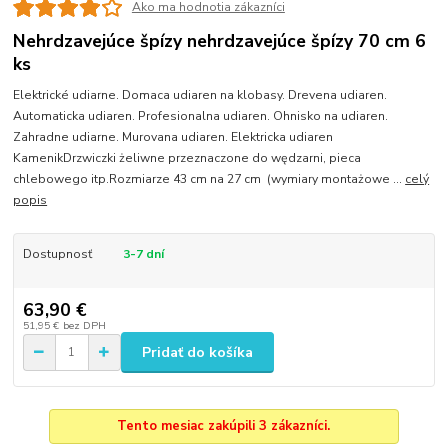
Ako ma hodnotia zákazníci
Nehrdzavejúce špízy nehrdzavejúce špízy 70 cm 6
ks
Elektrické udiarne. Domaca udiaren na klobasy. Drevena udiaren.
Automaticka udiaren. Profesionalna udiaren. Ohnisko na udiaren.
Zahradne udiarne. Murovana udiaren. Elektricka udiaren
KamenikDrzwiczki żeliwne przeznaczone do wędzarni, pieca
chlebowego itp.Rozmiarze 43 cm na 27 cm (wymiary montażowe ...
celý
popis
Dostupnosť
3-7 dní
63,90 €
51,95 €
bez DPH
Pridať do košíka
Tento mesiac zakúpili 3 zákazníci.