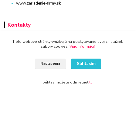
www.zariadenie-firmy.sk
Kontakty
+421 940 949 000
Tieto webové stránky využívajú na poskytovanie svojich služieb
súbory cookies.
Viac informácií
.
info@kamenik.sk
Súhlasím
Nastavenia
Súhlas môžete odmietnuť
tu
.
© 2024 Všetky práva vyhradené KAMENIK.SK
Vytvorené na
Eshop-rychlo.sk