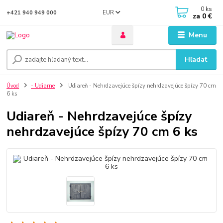
0
ks
EUR
+421 940 949 000
za
0 €
Menu
Hľadať
Úvod
- Udiarne
Udiareň - Nehrdzavejúce špízy nehrdzavejúce špízy 70 cm
6 ks
Udiareň - Nehrdzavejúce špízy
nehrdzavejúce špízy 70 cm 6 ks