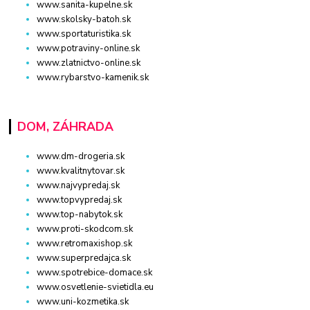
www.sanita-kupelne.sk
www.skolsky-batoh.sk
www.sportaturistika.sk
www.potraviny-online.sk
www.zlatnictvo-online.sk
www.rybarstvo-kamenik.sk
DOM, ZÁHRADA
www.dm-drogeria.sk
www.kvalitnytovar.sk
www.najvypredaj.sk
www.topvypredaj.sk
www.top-nabytok.sk
www.proti-skodcom.sk
www.retromaxishop.sk
www.superpredajca.sk
www.spotrebice-domace.sk
www.osvetlenie-svietidla.eu
www.uni-kozmetika.sk