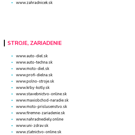
www.zahradnicek.sk
STROJE, ZARIADENIE
www.auto-diel.sk
www.auto-techna.sk
www.moto-diel.sk
www.profi-dielna.sk
www.polno-stroje.sk
www.krby-kotly.sk
www.stavebnictvo-online.sk
www.maxiobchod-naradie.sk
www.moto-prislusenstvo.sk
www.firemne-zariadenie.sk
www.nahradnediely.online
www.uni-zdrav.sk
www.zlatnictvo-online.sk