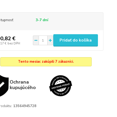
tupnosť
3-7 dní
0,82 €
Pridať do košíka
,17 €
bez DPH
Tento mesiac zakúpili 7 zákazníci.
Ochrana
kupujúcého
roduktu:
13564945728