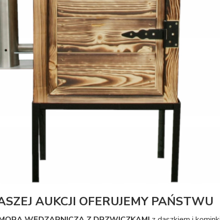
ASZEJ AUKCJI OFERUJEMY PAŃSTWU
MORA WĘDZARNICZA Z DRZWICZKAMI
z daszkiem i komin