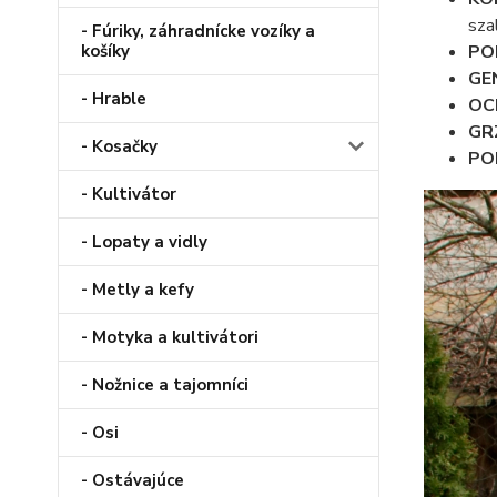
sza
- Fúriky, záhradnícke vozíky a
PO
košíky
GE
- Hrable
OC
GR
- Kosačky
PO
- Kultivátor
- Lopaty a vidly
- Metly a kefy
- Motyka a kultivátori
- Nožnice a tajomníci
- Osi
- Ostávajúce