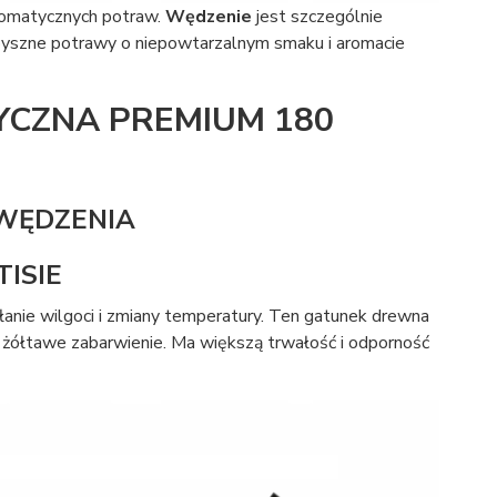
romatycznych potraw.
Wędzenie
jest szczególnie
pyszne potrawy o niepowtarzalnym smaku i aromacie
CZNA PREMIUM 180
 WĘDZENIA
ISIE
łanie wilgoci i zmiany temperatury. Ten gatunek drewna
, żółtawe zabarwienie. Ma większą trwałość i odporność