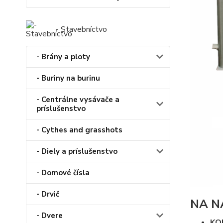
- Stavebníctvo
- Brány a ploty
- Buriny na burinu
- Centrálne vysávače a
príslušenstvo
- Cythes and grasshots
- Diely a príslušenstvo
- Domové čísla
- Drvič
NA N
- Dvere
KO