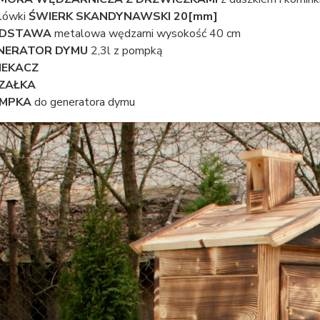
lówki
ŚWIERK SKANDYNAWSKI 20[mm]
DSTAWA
metalowa wędzarni wysokość 40 cm
NERATOR DYMU
2,3l z pompką
IEKACZ
ZAŁKA
MPKA
do generatora dymu