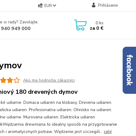
Prihlásenie
EUR
e si rady? Zavolajte.
0
ks
za
0 €
 940 949 000
dymov
Ako ma hodnotia zákazníci
iový 180 drevených dymov
ické udiarne. Domaca udiaren na klobasy. Drevena udiaren.
ticka udiaren. Profesionalna udiaren. Ohnisko na udiaren.
ne udiarne. Murovana udiaren. Elektricka udiaren
kWędzarnia drewniana to idealny sposób na przygotowanie
ch i aromatycznych potraw. Wędzenie jest szczegól...
celý