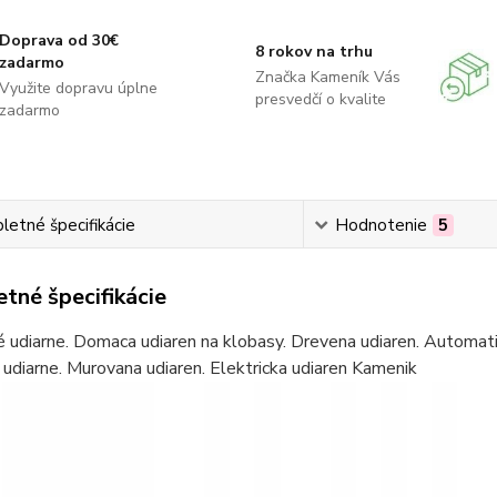
Doprava od 30€
8 rokov na trhu
zadarmo
Značka Kameník Vás
Využite dopravu úplne
presvedčí o kvalite
zadarmo
etné špecifikácie
Hodnotenie
5
tné špecifikácie
é udiarne. Domaca udiaren na klobasy. Drevena udiaren. Automatic
udiarne. Murovana udiaren. Elektricka udiaren Kamenik