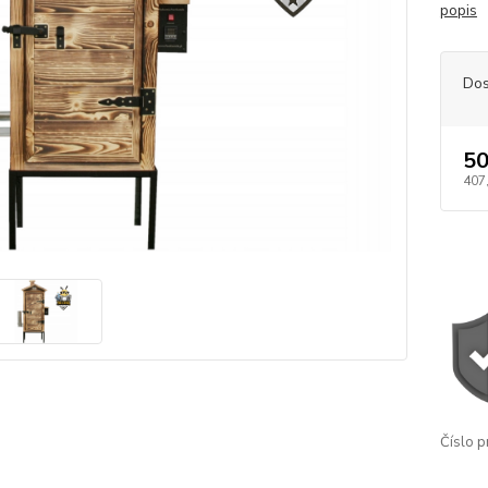
popis
Dos
50
407
Číslo p