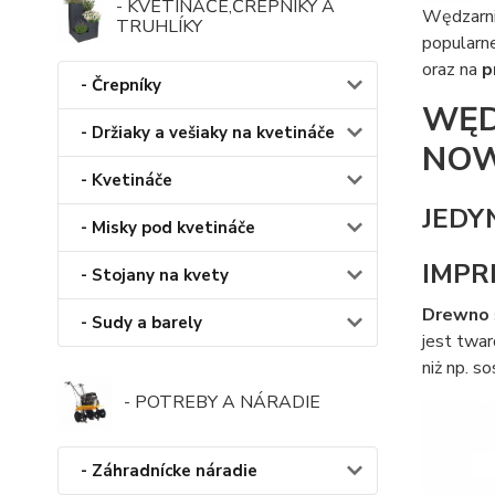
- KVETINÁČE,ČREPNÍKY A
Wędzarn
TRUHLÍKY
popularne
oraz na
p
- Črepníky
WĘD
- Držiaky a vešiaky na kvetináče
NO
- Kvetináče
JEDY
- Misky pod kvetináče
IMPR
- Stojany na kvety
Drewno 
- Sudy a barely
jest twar
niż np. so
- POTREBY A NÁRADIE
- Záhradnícke náradie