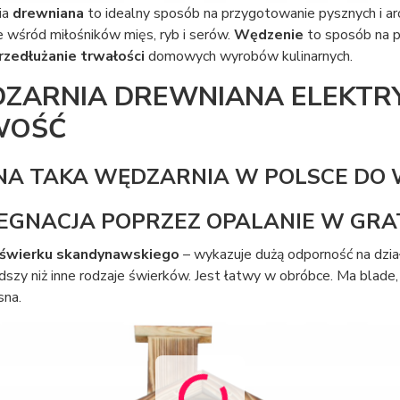
ia
drewniana
to idealny sposób na przygotowanie pysznych i a
 wśród miłośników mięs, ryb i serów.
Wędzenie
to sposób na 
rzedłużanie trwałości
domowych wyrobów kulinarnych.
ZARNIA DREWNIANA ELEKTRY
WOŚĆ
NA TAKA WĘDZARNIA W POLSCE DO
EGNACJA POPRZEZ OPALANIE W GRAT
świerku skandynawskiego
– wykazuje dużą odporność na dzia
dszy niż inne rodzaje świerków. Jest łatwy w obróbce. Ma blade
sna.