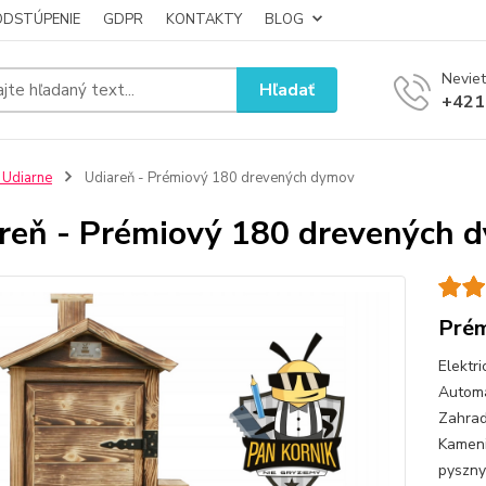
ODSTÚPENIE
GDPR
KONTAKTY
BLOG
Neviet
Hľadať
+421
 Udiarne
Udiareň - Prémiový 180 drevených dymov
reň - Prémiový 180 drevených 
Prém
Elektr
Automa
Zahrad
Kameni
pyszny