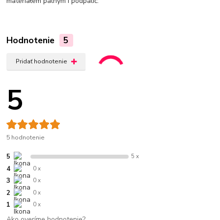
materiałem palnym i podpalić.
Hodnotenie
5
Pridať hodnotenie
5
5 hodnotenie
5
5 x
4
0 x
3
0 x
2
0 x
1
0 x
Ako overíme hodnotenie?