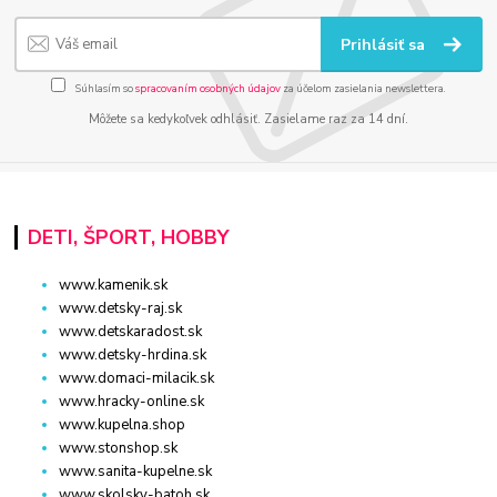
Prihlásiť sa
Súhlasím so
spracovaním osobných údajov
za účelom zasielania newslettera.
Môžete sa kedykoľvek odhlásiť. Zasielame raz za 14 dní.
DETI, ŠPORT, HOBBY
www.kamenik.sk
www.detsky-raj.sk
www.detskaradost.sk
www.detsky-hrdina.sk
www.domaci-milacik.sk
www.hracky-online.sk
www.kupelna.shop
www.stonshop.sk
www.sanita-kupelne.sk
www.skolsky-batoh.sk