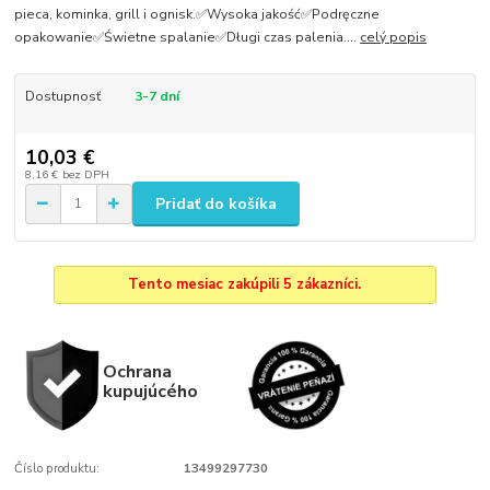
pieca, kominka, grill i ognisk.✅Wysoka jakość✅Podręczne
opakowanie✅Świetne spalanie✅Długi czas palenia....
celý popis
Dostupnosť
3-7 dní
10,03 €
8,16 €
bez DPH
Pridať do košíka
Tento mesiac zakúpili 5 zákazníci.
Ochrana
kupujúcého
Číslo produktu:
13499297730