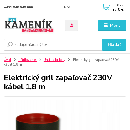
0
ks
EUR
+421 940 949 000
za
0 €
Menu
Hľadať
Úvod
- Grilovanie
Uhlie a brikety
Elektrický gril zapaľovač 230V
kábel 1,8 m
Elektrický gril zapaľovač 230V
kábel 1,8 m