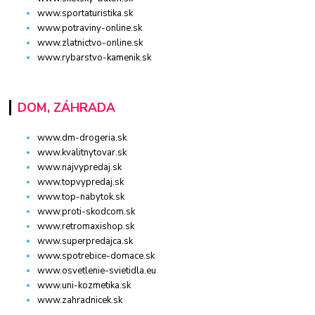
www.sportaturistika.sk
www.potraviny-online.sk
www.zlatnictvo-online.sk
www.rybarstvo-kamenik.sk
DOM, ZÁHRADA
www.dm-drogeria.sk
www.kvalitnytovar.sk
www.najvypredaj.sk
www.topvypredaj.sk
www.top-nabytok.sk
www.proti-skodcom.sk
www.retromaxishop.sk
www.superpredajca.sk
www.spotrebice-domace.sk
www.osvetlenie-svietidla.eu
www.uni-kozmetika.sk
www.zahradnicek.sk