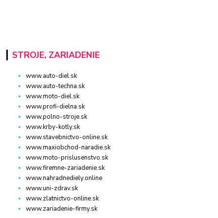
STROJE, ZARIADENIE
www.auto-diel.sk
www.auto-techna.sk
www.moto-diel.sk
www.profi-dielna.sk
www.polno-stroje.sk
www.krby-kotly.sk
www.stavebnictvo-online.sk
www.maxiobchod-naradie.sk
www.moto-prislusenstvo.sk
www.firemne-zariadenie.sk
www.nahradnediely.online
www.uni-zdrav.sk
www.zlatnictvo-online.sk
www.zariadenie-firmy.sk