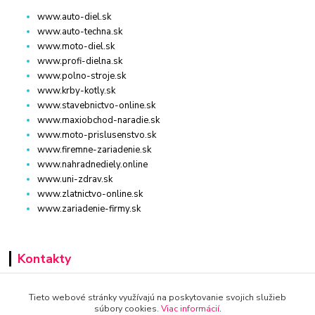
www.auto-diel.sk
www.auto-techna.sk
www.moto-diel.sk
www.profi-dielna.sk
www.polno-stroje.sk
www.krby-kotly.sk
www.stavebnictvo-online.sk
www.maxiobchod-naradie.sk
www.moto-prislusenstvo.sk
www.firemne-zariadenie.sk
www.nahradnediely.online
www.uni-zdrav.sk
www.zlatnictvo-online.sk
www.zariadenie-firmy.sk
Kontakty
+421 940 949 000
Tieto webové stránky využívajú na poskytovanie svojich služieb
súbory cookies.
Viac informácií
.