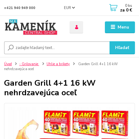
0
ks
EUR
+421 940 949 000
za
0 €
Menu
Hľadať
Úvod
- Grilovanie
Uhlie a brikety
Garden Grill 4+1 16 kW
nehrdzavejúca oceľ
Garden Grill 4+1 16 kW
nehrdzavejúca oceľ