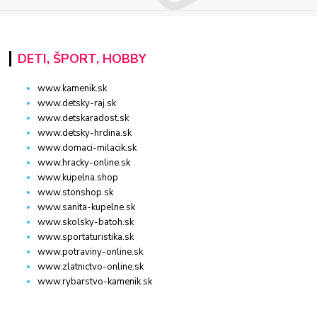
DETI, ŠPORT, HOBBY
www.kamenik.sk
www.detsky-raj.sk
www.detskaradost.sk
www.detsky-hrdina.sk
www.domaci-milacik.sk
www.hracky-online.sk
www.kupelna.shop
www.stonshop.sk
www.sanita-kupelne.sk
www.skolsky-batoh.sk
www.sportaturistika.sk
www.potraviny-online.sk
www.zlatnictvo-online.sk
www.rybarstvo-kamenik.sk