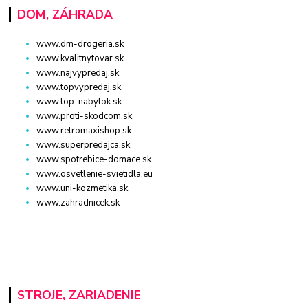
DOM, ZÁHRADA
www.dm-drogeria.sk
www.kvalitnytovar.sk
www.najvypredaj.sk
www.topvypredaj.sk
www.top-nabytok.sk
www.proti-skodcom.sk
www.retromaxishop.sk
www.superpredajca.sk
www.spotrebice-domace.sk
www.osvetlenie-svietidla.eu
www.uni-kozmetika.sk
www.zahradnicek.sk
STROJE, ZARIADENIE