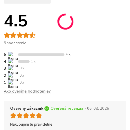
4.5
5 hodnotenie
5
4 x
4
1 x
3
0 x
2
0 x
1
0 x
Ako overíme hodnotenie?
Overený zákazník
Overená recenzia
- 06. 08. 2026
Nakupujem tu pravidelne