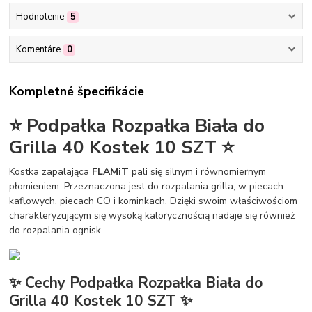
Hodnotenie
5
Komentáre
0
Kompletné špecifikácie
⭐ Podpałka Rozpałka Biała do
Grilla 40 Kostek 10 SZT ⭐
Kostka zapalająca
FLAMiT
pali się silnym i równomiernym
płomieniem. Przeznaczona jest do rozpalania grilla, w piecach
kaflowych, piecach CO i kominkach. Dzięki swoim właściwościom
charakteryzującym się wysoką kalorycznością nadaje się również
do rozpalania ognisk.
✨ Cechy Podpałka Rozpałka Biała do
Grilla 40 Kostek 10 SZT ✨