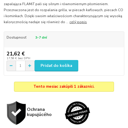
zapalająca FLAMiT pali się silnym i równomiernym płomieniem.
Przeznaczona jest do rozpalania grilla, w piecach kaflowych, piecach CO
i kominkach. Dzięki swoim właściwościom charakteryzującym się wysoką
kalorycznością nadaje się również do ...
celý popis
Dostupnosť
3-7 dní
21,62 €
17,58 €
bez DPH
Pridať do košíka
Tento mesiac zakúpili 1 zákazníci.
Ochrana
kupujúcého