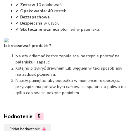
✔
Zestaw
10 opakowań
✔
Opakowanie:
40 kostek
✔
Bezzapachowa
✔
Bezpieczna
w użyciu
✔
S
kutecznie
wznieca
płomień w palenisku.
Jak stosować produkt ?
Należy odłamać kostkę zapalającą, następnie położyć na
palenisku i zapalić.
Kolejno przykryć drewnem lub węglem w taki sposób aby
nie zadusić płomienia.
Należy pamiętać, aby podpałka w momencie rozpoczęcia
przyrządzania potraw była całkowicie spalona, a paliwo do
grilla całkowicie pokryte popiołem.
Hodnotenie
5
Pridať hodnotenie