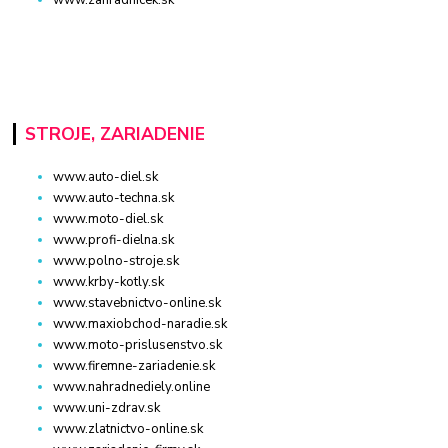
STROJE, ZARIADENIE
www.auto-diel.sk
www.auto-techna.sk
www.moto-diel.sk
www.profi-dielna.sk
www.polno-stroje.sk
www.krby-kotly.sk
www.stavebnictvo-online.sk
www.maxiobchod-naradie.sk
www.moto-prislusenstvo.sk
www.firemne-zariadenie.sk
www.nahradnediely.online
www.uni-zdrav.sk
www.zlatnictvo-online.sk