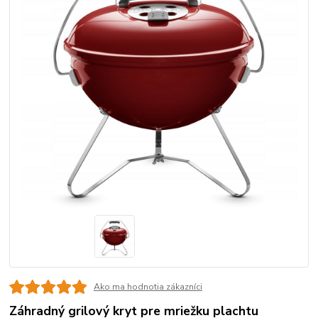
Ako ma hodnotia zákazníci
Záhradný grilový kryt pre mriežku plachtu