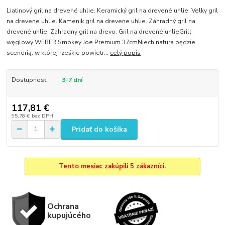
Liatinový gril na drevené uhlie. Keramický gril na drevené uhlie. Velky gril
na drevene uhlie. Kamenik gril na drevene uhlie. Záhradný gril na
drevené uhlie. Zahradny gril na drevo. Gril na drevené uhlieGrill
węglowy WEBER Smokey Joe Premium 37cmNiech natura będzie
scenerią, w której rześkie powietr...
celý popis
Dostupnosť
3-7 dní
117,81 €
95,78 €
bez DPH
Pridať do košíka
Tento mesiac zakúpili 5 zákazníci.
Ochrana
kupujúcého