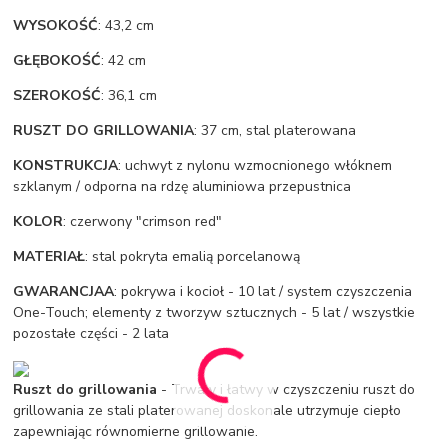
WYSOKOŚĆ
: 43,2 cm
GŁĘBOKOŚĆ
: 42 cm
SZEROKOŚĆ
: 36,1 cm
RUSZT DO GRILLOWANIA
: 37 cm, stal platerowana
KONSTRUKCJA
: uchwyt z nylonu wzmocnionego włóknem
szklanym / odporna na rdzę aluminiowa przepustnica
KOLOR
: czerwony "crimson red"
MATERIAŁ
: stal pokryta emalią porcelanową
GWARANCJAA
: pokrywa i kocioł - 10 lat / system czyszczenia
One-Touch; elementy z tworzyw sztucznych - 5 lat / wszystkie
pozostałe części - 2 lata
Ruszt do grillowania
- Trwały i łatwy w czyszczeniu ruszt do
grillowania ze stali platerowanej doskonale utrzymuje ciepło
zapewniając równomierne grillowanie.