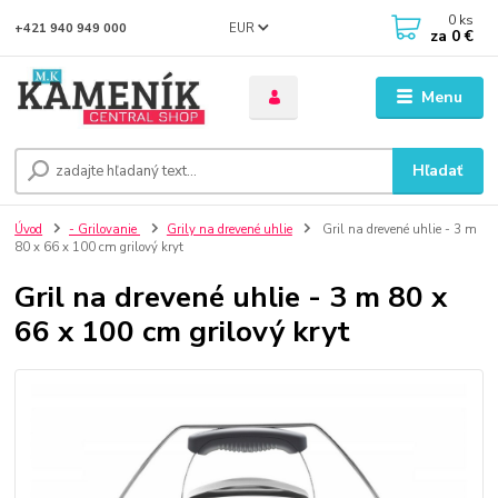
0
ks
EUR
+421 940 949 000
za
0 €
Menu
Hľadať
Úvod
- Grilovanie
Grily na drevené uhlie
Gril na drevené uhlie - 3 m
80 x 66 x 100 cm grilový kryt
Gril na drevené uhlie - 3 m 80 x
66 x 100 cm grilový kryt