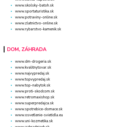
www.skolsky-batoh.sk
www.sportaturistika.sk
www.potraviny-online.sk
www.zlatnictvo-online.sk
www.rybarstvo-kamenik.sk
DOM, ZÁHRADA
www.dm-drogeria.sk
www.kvalitnytovar.sk
www.najvypredaj.sk
www.topvypredaj.sk
www.top-nabytok.sk
www.proti-skodcom.sk
www.retromaxishop.sk
www.superpredajca.sk
www.spotrebice-domace.sk
www.osvetlenie-svietidla.eu
www.uni-kozmetika.sk
www.zahradnicek.sk