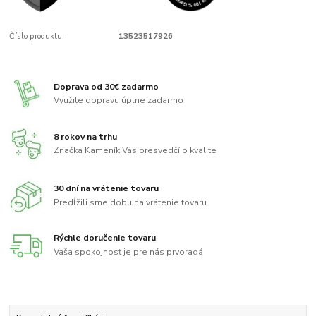
Číslo produktu:
13523517926
Doprava od 30€ zadarmo
Využite dopravu úplne zadarmo
8 rokov na trhu
Značka Kameník Vás presvedčí o kvalite
30 dní na vrátenie tovaru
Predĺžili sme dobu na vrátenie tovaru
Rýchle doručenie tovaru
Vaša spokojnosť je pre nás prvoradá