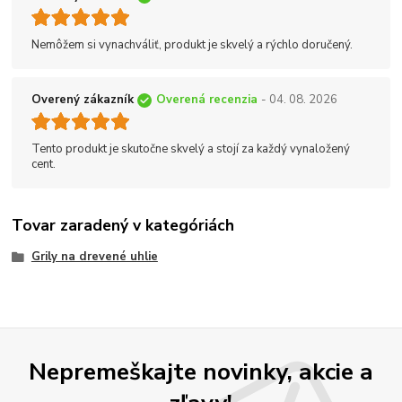
Nemôžem si vynachváliť, produkt je skvelý a rýchlo doručený.
Overený zákazník
Overená recenzia
- 04. 08. 2026
Tento produkt je skutočne skvelý a stojí za každý vynaložený
cent.
Tovar zaradený v kategóriách
Grily na drevené uhlie
Nepremeškajte novinky, akcie a