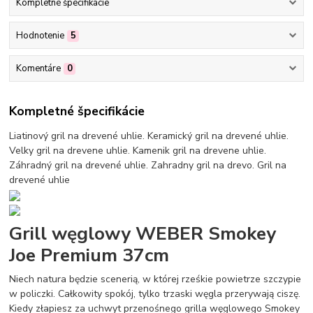
Kompletné špecifikácie
Hodnotenie
5
Komentáre
0
Kompletné špecifikácie
Liatinový gril na drevené uhlie. Keramický gril na drevené uhlie.
Velky gril na drevene uhlie. Kamenik gril na drevene uhlie.
Záhradný gril na drevené uhlie. Zahradny gril na drevo. Gril na
drevené uhlie
Grill węglowy WEBER Smokey
Joe Premium 37cm
Niech natura będzie scenerią, w której rześkie powietrze szczypie
w policzki. Całkowity spokój, tylko trzaski węgla przerywają ciszę.
Kiedy złapiesz za uchwyt przenośnego grilla węglowego Smokey