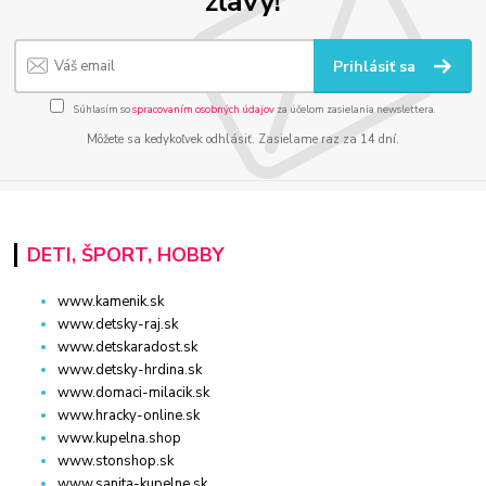
zľavy!
Prihlásiť sa
Súhlasím so
spracovaním osobných údajov
za účelom zasielania newslettera.
Môžete sa kedykoľvek odhlásiť. Zasielame raz za 14 dní.
DETI, ŠPORT, HOBBY
www.kamenik.sk
www.detsky-raj.sk
www.detskaradost.sk
www.detsky-hrdina.sk
www.domaci-milacik.sk
www.hracky-online.sk
www.kupelna.shop
www.stonshop.sk
www.sanita-kupelne.sk