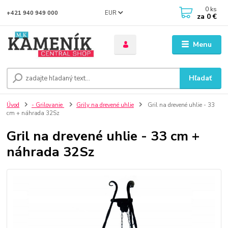
0
ks
EUR
+421 940 949 000
za
0 €
Menu
Hľadať
Úvod
- Grilovanie
Grily na drevené uhlie
Gril na drevené uhlie - 33
cm + náhrada 32Sz
Gril na drevené uhlie - 33 cm +
náhrada 32Sz