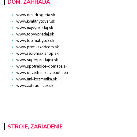
DOM, ZÁHRADA
www.dm-drogeria.sk
www.kvalitnytovar.sk
www.najvypredaj.sk
www.topvypredaj.sk
www.top-nabytok.sk
www.proti-skodcom.sk
www.retromaxishop.sk
www.superpredajca.sk
www.spotrebice-domace.sk
www.osvetlenie-svietidla.eu
www.uni-kozmetika.sk
www.zahradnicek.sk
STROJE, ZARIADENIE