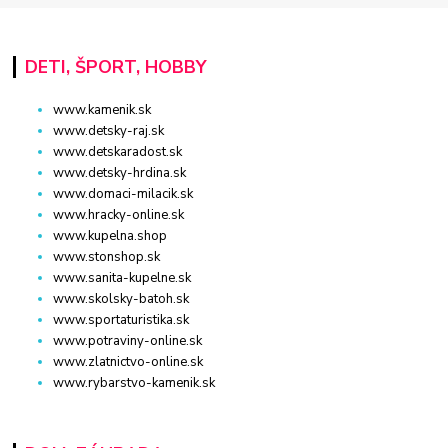
DETI, ŠPORT, HOBBY
www.kamenik.sk
www.detsky-raj.sk
www.detskaradost.sk
www.detsky-hrdina.sk
www.domaci-milacik.sk
www.hracky-online.sk
www.kupelna.shop
www.stonshop.sk
www.sanita-kupelne.sk
www.skolsky-batoh.sk
www.sportaturistika.sk
www.potraviny-online.sk
www.zlatnictvo-online.sk
www.rybarstvo-kamenik.sk