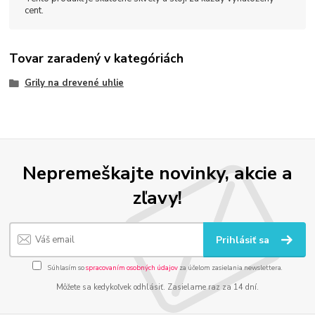
cent.
Tovar zaradený v kategóriách
Grily na drevené uhlie
Nepremeškajte novinky, akcie a
zľavy!
Prihlásiť sa
Súhlasím so
spracovaním osobných údajov
za účelom zasielania newslettera.
Môžete sa kedykoľvek odhlásiť. Zasielame raz za 14 dní.