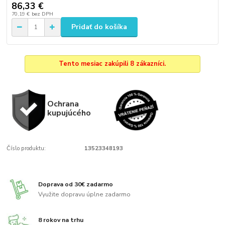
86,33 €
70,19 €
bez DPH
Pridať do košíka
Tento mesiac zakúpili 8 zákazníci.
Ochrana
kupujúcého
Číslo produktu:
13523348193
Doprava od 30€ zadarmo
Využite dopravu úplne zadarmo
8 rokov na trhu