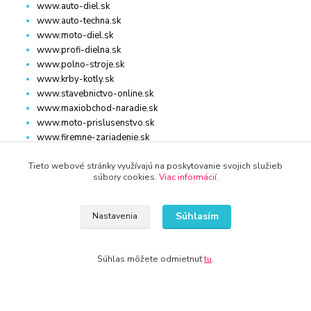
www.auto-diel.sk
www.auto-techna.sk
www.moto-diel.sk
www.profi-dielna.sk
www.polno-stroje.sk
www.krby-kotly.sk
www.stavebnictvo-online.sk
www.maxiobchod-naradie.sk
www.moto-prislusenstvo.sk
www.firemne-zariadenie.sk
www.nahradnediely.online
www.uni-zdrav.sk
Tieto webové stránky využívajú na poskytovanie svojich služieb
súbory cookies.
Viac informácií
.
www.zlatnictvo-online.sk
www.zariadenie-firmy.sk
Súhlasím
Nastavenia
Kontakty
Súhlas môžete odmietnuť
tu
.
+421 940 949 000
info@kamenik.sk