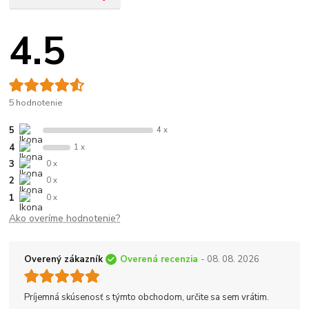
4.5
5 hodnotenie
5
4 x
4
1 x
3
0 x
2
0 x
1
0 x
Ako overíme hodnotenie?
Overený zákazník
Overená recenzia
- 08. 08. 2026
Príjemná skúsenosť s týmto obchodom, určite sa sem vrátim.