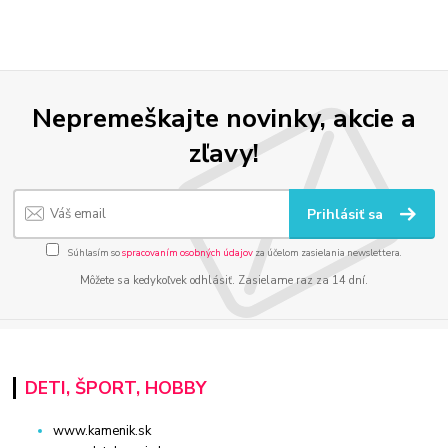
Nepremeškajte novinky, akcie a
zľavy!
Prihlásiť sa
Súhlasím so
spracovaním osobných údajov
za účelom zasielania newslettera.
Môžete sa kedykoľvek odhlásiť. Zasielame raz za 14 dní.
DETI, ŠPORT, HOBBY
www.kamenik.sk