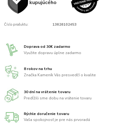
kupujúcého
Číslo produktu:
13626102453
Doprava od 30€ zadarmo
Využite dopravu úplne zadarmo
8 rokov na trhu
Značka Kameník Vás presvedčí o kvalite
30 dní na vrátenie tovaru
Predĺžili sme dobu na vrátenie tovaru
Rýchle doručenie tovaru
Vaša spokojnosť je pre nás prvoradá