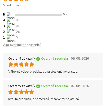
5 hodnotenie
5
5 x
4
0 x
3
0 x
2
0 x
1
0 x
Ako overíme hodnotenie?
Overený zákazník
Overená recenzia
- 08. 08. 2026
Výborný výber produktov a profesionálny prístup.
Overený zákazník
Overená recenzia
- 07. 08. 2026
Kvalita produktu je primeraná, cena veľmi prijateľná.