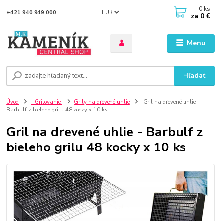
0
ks
EUR
+421 940 949 000
za
0 €
Menu
Hľadať
Úvod
- Grilovanie
Grily na drevené uhlie
Gril na drevené uhlie -
Barbulf z bieleho grilu 48 kocky x 10 ks
Gril na drevené uhlie - Barbulf z
bieleho grilu 48 kocky x 10 ks