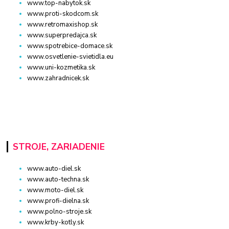
www.top-nabytok.sk
www.proti-skodcom.sk
www.retromaxishop.sk
www.superpredajca.sk
www.spotrebice-domace.sk
www.osvetlenie-svietidla.eu
www.uni-kozmetika.sk
www.zahradnicek.sk
STROJE, ZARIADENIE
www.auto-diel.sk
www.auto-techna.sk
www.moto-diel.sk
www.profi-dielna.sk
www.polno-stroje.sk
www.krby-kotly.sk