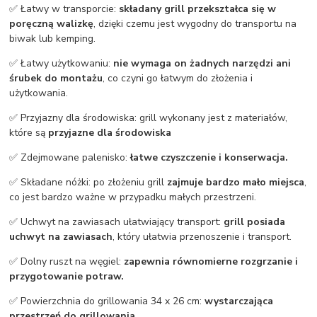
✅ Łatwy w transporcie:
składany grill przekształca się w
poręczną walizkę
, dzięki czemu jest wygodny do transportu na
biwak lub kemping.
✅ Łatwy użytkowaniu:
nie wymaga on żadnych narzędzi ani
śrubek do montażu
, co czyni go łatwym do złożenia i
użytkowania.
✅ Przyjazny dla środowiska: grill wykonany jest z materiałów,
które są
przyjazne dla środowiska
✅ Zdejmowane palenisko:
łatwe czyszczenie i konserwacja.
✅ Składane nóżki: po złożeniu grill
zajmuje bardzo mało miejsca
,
co jest bardzo ważne w przypadku małych przestrzeni.
✅ Uchwyt na zawiasach ułatwiający transport:
grill posiada
uchwyt na zawiasach
, który ułatwia przenoszenie i transport.
✅ Dolny ruszt na węgiel:
zapewnia równomierne rozgrzanie i
przygotowanie potraw.
✅ Powierzchnia do grillowania 34 x 26 cm:
wystarczająca
przestrzeń do grillowania.