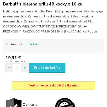
Barbulf z bieleho grilu 48 kocky x 10 ks
Liatinový gril na drevené uhlie. Keramický gril na drevené uhlie. Velky gril
na drevene uhlie. Kamenik gril na drevene uhlie. Záhradný gril na
drevené uhlie. Zahradny gril na drevo. Gril na drevené uhlieGRILL
OGRODOWY WĘGLOWY TURYSTYCZNY PRZENOŚNY GRIL➡️|
PRZENOŚNY | RĄCZKA DO PRZENOSZENIA |SKŁADANY...
celý popis
Dostupnosť
3-7 dní
19,31 €
15,70 €
bez DPH
Pridať do košíka
Tento mesiac zakúpili 2 zákazníci.
Ochrana