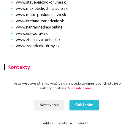
www.stavebnictvo-online.sk
www.maxiobchod-naradie.sk
www.moto-prislusenstvo.sk
www.firemne-zariadenie.sk
www.nahradnediely.online
www.uni-zdrav.sk
www.zlatnictvo-online.sk
www.zariadenie-firmy.sk
Kontakty
+421 940 949 000
Tieto webové stránky využívajú na poskytovanie svojich služieb
súbory cookies.
Viac informácií
.
info@kamenik.sk
Súhlasím
Nastavenia
Súhlas môžete odmietnuť
tu
.