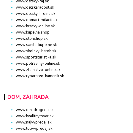
www.detsky-raj.sk
www.detskaradost.sk
www.detsky-hrdina.sk
www.domaci-milacik.sk
www.hracky-online.sk
www.kupelna.shop
www.stonshop.sk
www.sanita-kupelne.sk
www.skolsky-batoh.sk
www.sportaturistika.sk
www.potraviny-online.sk
www.zlatnictvo-online.sk
www.rybarstvo-kamenik.sk
DOM, ZÁHRADA
www.dm-drogeria.sk
www.kvalitnytovar.sk
www.najvypredaj.sk
www.topvypredaj.sk