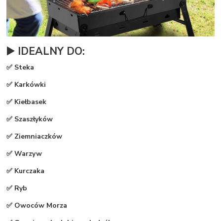
▶️ IDEALNY DO:
✅ Steka
✅ Karkówki
✅ K
iełbasek
✅ Szaszłyków
✅ Ziemniaczków
✅ Warzyw
✅ Kurczaka
✅ Ryb
✅ Owoców Morza