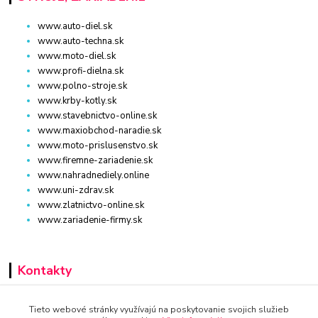
www.auto-diel.sk
www.auto-techna.sk
www.moto-diel.sk
www.profi-dielna.sk
www.polno-stroje.sk
www.krby-kotly.sk
www.stavebnictvo-online.sk
www.maxiobchod-naradie.sk
www.moto-prislusenstvo.sk
www.firemne-zariadenie.sk
www.nahradnediely.online
www.uni-zdrav.sk
www.zlatnictvo-online.sk
www.zariadenie-firmy.sk
Kontakty
+421 940 949 000
Tieto webové stránky využívajú na poskytovanie svojich služieb