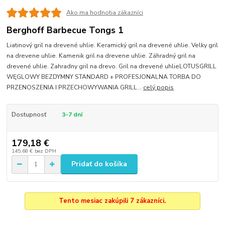
Ako ma hodnotia zákazníci
Berghoff Barbecue Tongs 1
Liatinový gril na drevené uhlie. Keramický gril na drevené uhlie. Velky gril
na drevene uhlie. Kamenik gril na drevene uhlie. Záhradný gril na
drevené uhlie. Zahradny gril na drevo. Gril na drevené uhlieLOTUSGRILL
WĘGLOWY BEZDYMNY STANDARD + PROFESJONALNA TORBA DO
PRZENOSZENIA I PRZECHOWYWANIA GRILL...
celý popis
Dostupnosť
3-7 dní
179,18 €
145,68 €
bez DPH
Pridať do košíka
Tento mesiac zakúpili 7 zákazníci.