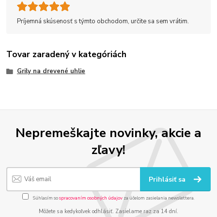
Príjemná skúsenosť s týmto obchodom, určite sa sem vrátim.
Tovar zaradený v kategóriách
Grily na drevené uhlie
Nepremeškajte novinky, akcie a
zľavy!
Prihlásiť sa
Súhlasím so
spracovaním osobných údajov
za účelom zasielania newslettera.
Môžete sa kedykoľvek odhlásiť. Zasielame raz za 14 dní.