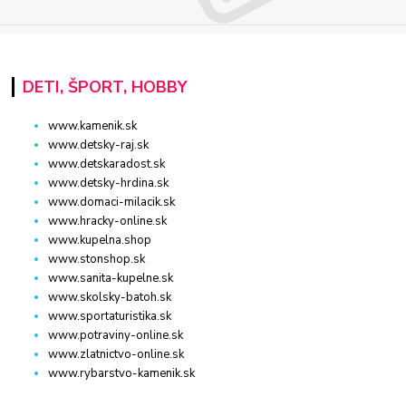
DETI, ŠPORT, HOBBY
www.kamenik.sk
www.detsky-raj.sk
www.detskaradost.sk
www.detsky-hrdina.sk
www.domaci-milacik.sk
www.hracky-online.sk
www.kupelna.shop
www.stonshop.sk
www.sanita-kupelne.sk
www.skolsky-batoh.sk
www.sportaturistika.sk
www.potraviny-online.sk
www.zlatnictvo-online.sk
www.rybarstvo-kamenik.sk