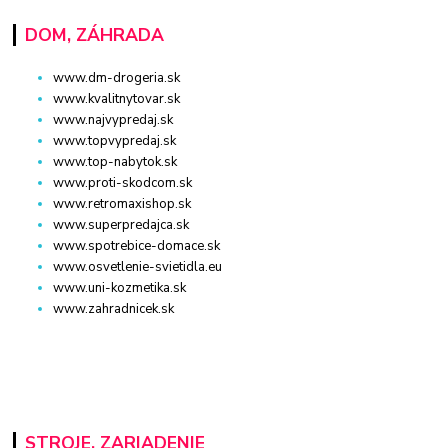
DOM, ZÁHRADA
www.dm-drogeria.sk
www.kvalitnytovar.sk
www.najvypredaj.sk
www.topvypredaj.sk
www.top-nabytok.sk
www.proti-skodcom.sk
www.retromaxishop.sk
www.superpredajca.sk
www.spotrebice-domace.sk
www.osvetlenie-svietidla.eu
www.uni-kozmetika.sk
www.zahradnicek.sk
STROJE, ZARIADENIE