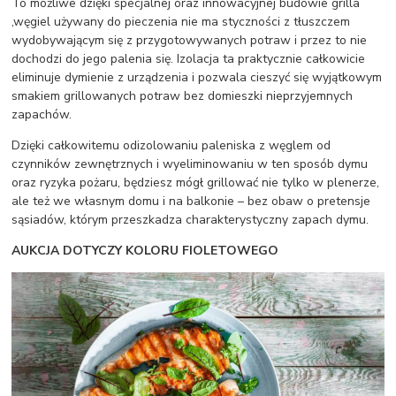
To możliwe dzięki specjalnej oraz innowacyjnej budowie grilla
,węgiel używany do pieczenia nie ma styczności z tłuszczem
wydobywającym się z przygotowywanych potraw i przez to nie
dochodzi do jego palenia się. Izolacja ta praktycznie całkowicie
eliminuje dymienie z urządzenia i pozwala cieszyć się wyjątkowym
smakiem grillowanych potraw bez domieszki nieprzyjemnych
zapachów.
Dzięki całkowitemu odizolowaniu paleniska z węglem od
czynników zewnętrznych i wyeliminowaniu w ten sposób dymu
oraz ryzyka pożaru, będziesz mógł grillować nie tylko w plenerze,
ale też we własnym domu i na balkonie – bez obaw o pretensje
sąsiadów, którym przeszkadza charakterystyczny zapach dymu.
AUKCJA DOTYCZY KOLORU FIOLETOWEGO