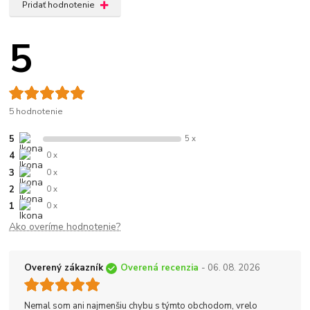
Pridať hodnotenie
5
5 hodnotenie
5
5 x
4
0 x
3
0 x
2
0 x
1
0 x
Ako overíme hodnotenie?
Overený zákazník
Overená recenzia
- 06. 08. 2026
Nemal som ani najmenšiu chybu s týmto obchodom, vrelo