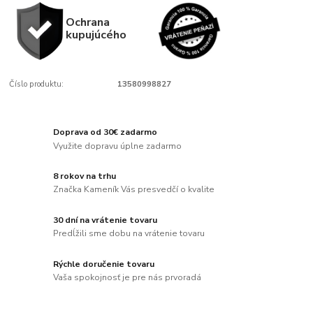
Ochrana
kupujúcého
Číslo produktu:
13580998827
Doprava od 30€ zadarmo
Využite dopravu úplne zadarmo
8 rokov na trhu
Značka Kameník Vás presvedčí o kvalite
30 dní na vrátenie tovaru
Predĺžili sme dobu na vrátenie tovaru
Rýchle doručenie tovaru
Vaša spokojnosť je pre nás prvoradá