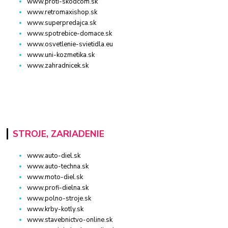
www.proti-skodcom.sk
www.retromaxishop.sk
www.superpredajca.sk
www.spotrebice-domace.sk
www.osvetlenie-svietidla.eu
www.uni-kozmetika.sk
www.zahradnicek.sk
STROJE, ZARIADENIE
www.auto-diel.sk
www.auto-techna.sk
www.moto-diel.sk
www.profi-dielna.sk
www.polno-stroje.sk
www.krby-kotly.sk
www.stavebnictvo-online.sk