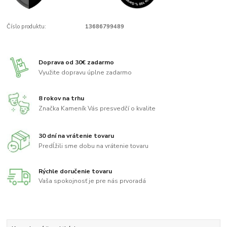
Číslo produktu:
13686799489
Doprava od 30€ zadarmo
Využite dopravu úplne zadarmo
8 rokov na trhu
Značka Kameník Vás presvedčí o kvalite
30 dní na vrátenie tovaru
Predĺžili sme dobu na vrátenie tovaru
Rýchle doručenie tovaru
Vaša spokojnosť je pre nás prvoradá