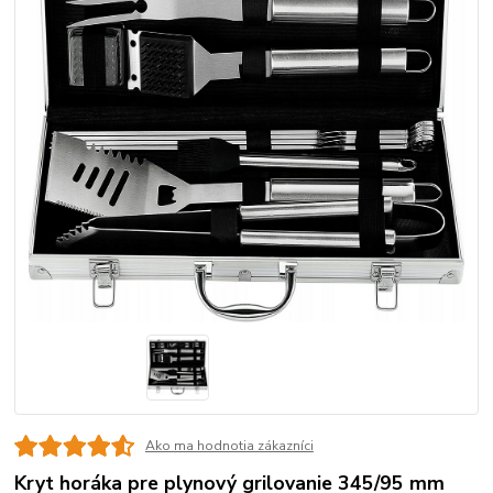
Ako ma hodnotia zákazníci
Kryt horáka pre plynový grilovanie 345/95 mm