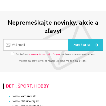
Nepremeškajte novinky, akcie a
zľavy!
Prihlásiť sa
Súhlasím so
spracovaním osobných údajov
za účelom zasielania newslettera.
Môžete sa kedykoľvek odhlásiť. Zasielame raz za 14 dní.
DETI, ŠPORT, HOBBY
www.kamenik.sk
www.detsky-raj.sk