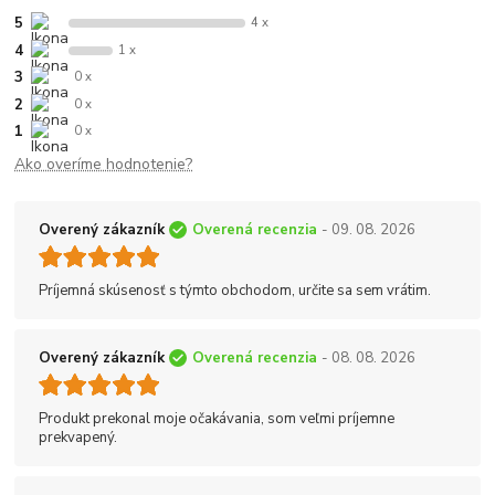
5
4 x
4
1 x
3
0 x
2
0 x
1
0 x
Ako overíme hodnotenie?
Overený zákazník
Overená recenzia
- 09. 08. 2026
Príjemná skúsenosť s týmto obchodom, určite sa sem vrátim.
Overený zákazník
Overená recenzia
- 08. 08. 2026
Produkt prekonal moje očakávania, som veľmi príjemne
prekvapený.