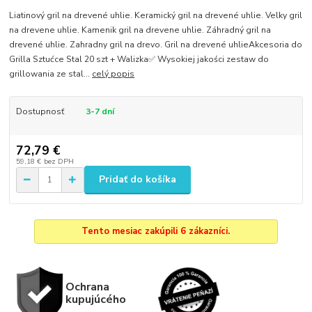
Liatinový gril na drevené uhlie. Keramický gril na drevené uhlie. Velky gril
na drevene uhlie. Kamenik gril na drevene uhlie. Záhradný gril na
drevené uhlie. Zahradny gril na drevo. Gril na drevené uhlieAkcesoria do
Grilla Sztućce Stal 20 szt + Walizka✅ Wysokiej jakości zestaw do
grillowania ze stal...
celý popis
Dostupnosť
3-7 dní
72,79 €
59,18 €
bez DPH
Pridať do košíka
Tento mesiac zakúpili 6 zákazníci.
Ochrana
kupujúcého