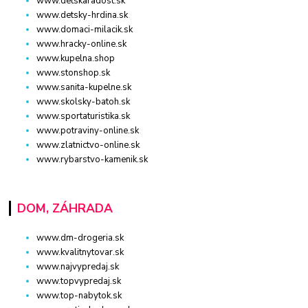
www.detskaradost.sk
www.detsky-hrdina.sk
www.domaci-milacik.sk
www.hracky-online.sk
www.kupelna.shop
www.stonshop.sk
www.sanita-kupelne.sk
www.skolsky-batoh.sk
www.sportaturistika.sk
www.potraviny-online.sk
www.zlatnictvo-online.sk
www.rybarstvo-kamenik.sk
DOM, ZÁHRADA
www.dm-drogeria.sk
www.kvalitnytovar.sk
www.najvypredaj.sk
www.topvypredaj.sk
www.top-nabytok.sk