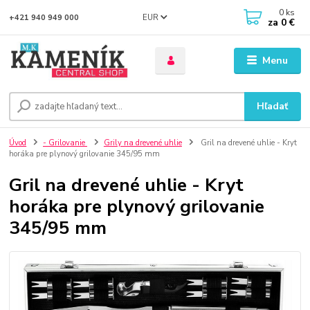
0
ks
EUR
+421 940 949 000
za
0 €
Menu
Hľadať
Úvod
- Grilovanie
Grily na drevené uhlie
Gril na drevené uhlie - Kryt
horáka pre plynový grilovanie 345/95 mm
Gril na drevené uhlie - Kryt
horáka pre plynový grilovanie
345/95 mm