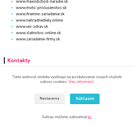
www.maxiobchod-naradie.sk
www.moto-prislusenstvo.sk
www.firemne-zariadenie.sk
www.nahradnediely.online
www.uni-zdrav.sk
www.zlatnictvo-online.sk
www.zariadenie-firmy.sk
Kontakty
+421 940 949 000
Tieto webové stránky využívajú na poskytovanie svojich služieb
súbory cookies.
Viac informácií
.
info@kamenik.sk
Súhlasím
Nastavenia
Súhlas môžete odmietnuť
tu
.
© 2024 Všetky práva vyhradené KAMENIK.SK