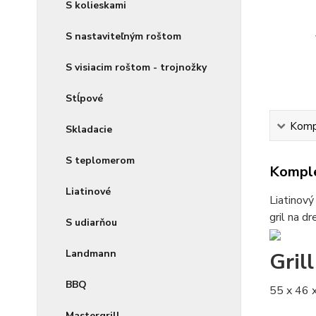
S kolieskami
S nastaviteľným roštom
S visiacim roštom - trojnožky
Stĺpové
Kompl
Skladacie
S teplomerom
Komple
Liatinové
Liatinový
gril na d
S udiarňou
Landmann
Gril
BBQ
55 x 46 
Mastergrill