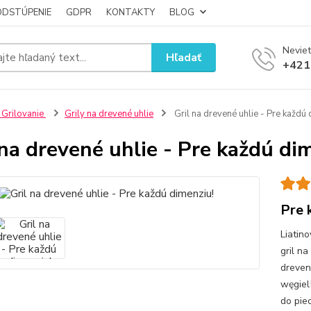
ODSTÚPENIE
GDPR
KONTAKTY
BLOG
Neviet
Hľadať
+421
 Grilovanie
Grily na drevené uhlie
Gril na drevené uhlie - Pre každú 
 na drevené uhlie - Pre každú di
Pre 
Liatino
gril na
drevené
węgiel
do pie