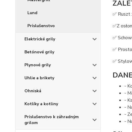
ZALE
Lund
✅ Ruszt 
✅Z osło
Príslušenstvo
✅ Schowe
Elektrické grily
✅ Prosto
Betónové grily
✅ Stylow
Plynové grily
DANE
Uhlie a brikety
- K
Ohniská
- Ma
- K
Kotlíky a kotliny
- N
- Z
Príslušenstvo k záhradným
- N
grilom