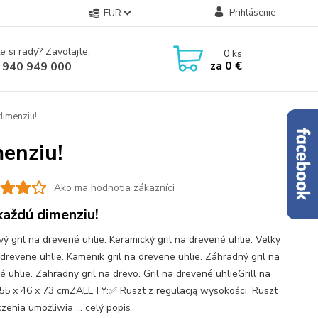
Prihlásenie
EUR
e si rady? Zavolajte.
0
ks
za
0 €
 940 949 000
dimenziu!
menziu!
Ako ma hodnotia zákazníci
každú dimenziu!
vý gril na drevené uhlie. Keramický gril na drevené uhlie. Velky
 drevene uhlie. Kamenik gril na drevene uhlie. Záhradný gril na
 uhlie. Zahradny gril na drevo. Gril na drevené uhlieGrill na
55 x 46 x 73 cmZALETY:✅ Ruszt z regulacją wysokości. Ruszt
czenia umożliwia ...
celý popis