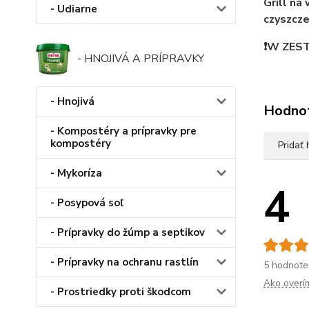
Grill na
- Udiarne
czyszcze
❗W ZESTA
- HNOJIVÁ A PRÍPRAVKY
- Hnojivá
Hodno
- Kompostéry a prípravky pre
kompostéry
Pridať
- Mykoríza
4
- Posypová soľ
- Prípravky do žúmp a septikov
- Prípravky na ochranu rastlín
5 hodnote
Ako overí
- Prostriedky proti škodcom