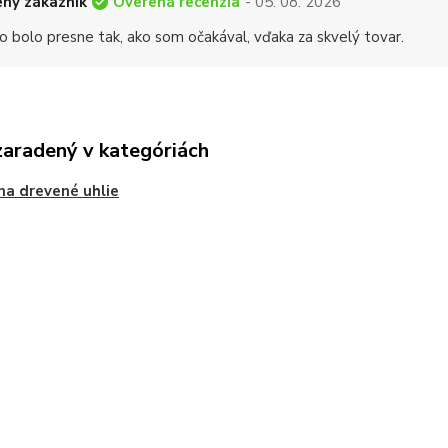
Overená recenzia
ný zákazník
- 05. 08. 2026
o bolo presne tak, ako som očakával, vďaka za skvelý tovar.
zaradený v kategóriách
 na drevené uhlie