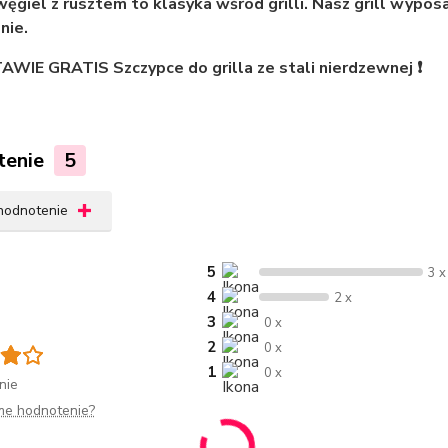
 węgiel z rusztem to klasyka wśród grilli. Nasz grill wyp
nie.
WIE GRATIS Szczypce do grilla ze stali nierdzewnej ❗
tenie
5
 hodnotenie
5
3 x
4
2 x
3
0 x
2
0 x
1
0 x
nie
me hodnotenie?