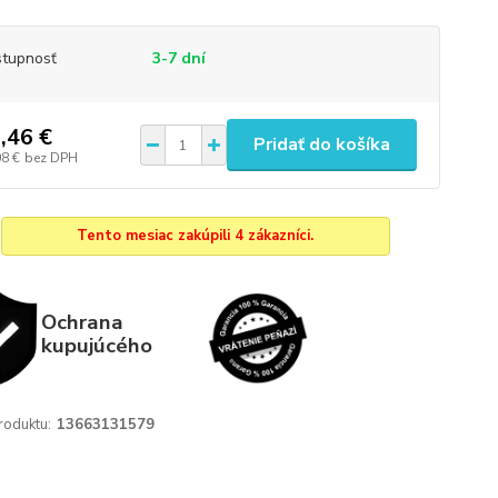
tupnosť
3-7 dní
,46 €
Pridať do košíka
08 €
bez DPH
Tento mesiac zakúpili 4 zákazníci.
Ochrana
kupujúcého
roduktu:
13663131579