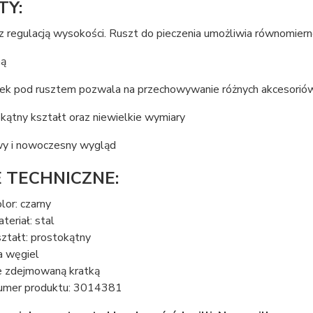
TY:
z regulacją wysokości. Ruszt do pieczenia umożliwia równomier
ną
k pod rusztem pozwala na przechowywanie różnych akcesoriów
kątny kształt oraz niewielkie wymiary
y i nowoczesny wygląd
 TECHNICZNE:
olor: czarny
teriał: stal
ształt: prostokątny
a węgiel
e zdejmowaną kratką
umer produktu: 3014381