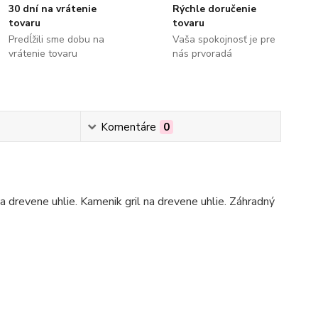
30 dní na vrátenie
Rýchle doručenie
tovaru
tovaru
Predĺžili sme dobu na
Vaša spokojnosť je pre
vrátenie tovaru
nás prvoradá
Komentáre
0
 na drevene uhlie. Kamenik gril na drevene uhlie. Záhradný