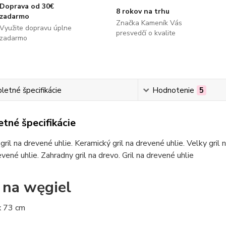
Doprava od 30€
8 rokov na trhu
zadarmo
Značka Kameník Vás
Využite dopravu úplne
presvedčí o kvalite
zadarmo
etné špecifikácie
Hodnotenie
5
tné špecifikácie
 gril na drevené uhlie. Keramický gril na drevené uhlie. Velky gril
revené uhlie. Zahradny gril na drevo. Gril na drevené uhlie
l na węgiel
x 73 cm