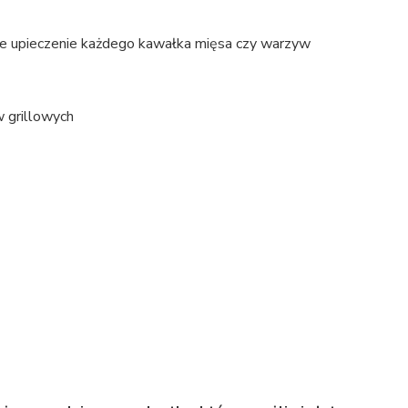
ne upieczenie każdego kawałka mięsa czy warzyw
 grillowych