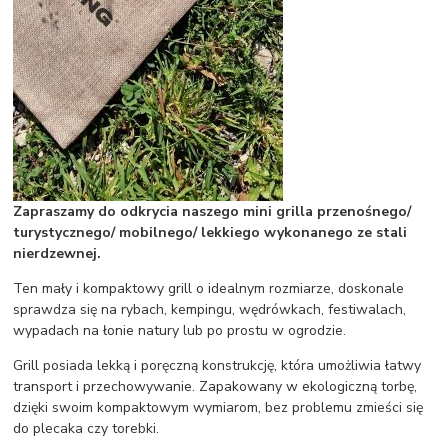
Zapraszamy do odkrycia naszego mini grilla przenośnego/
turystycznego/ mobilnego/ lekkiego wykonanego ze stali
nierdzewnej.
Ten mały i kompaktowy grill o idealnym rozmiarze, doskonale
sprawdza się na rybach, kempingu, wędrówkach, festiwalach,
wypadach na łonie natury lub po prostu w ogrodzie.
Grill posiada lekką i poręczną konstrukcję, która umożliwia łatwy
transport i przechowywanie. Zapakowany w ekologiczną torbę,
dzięki swoim kompaktowym wymiarom, bez problemu zmieści się
do plecaka czy torebki.