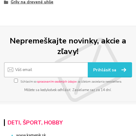
Grily na drevené uhlie
Nepremeškajte novinky, akcie a
zľavy!
Prihlásiť sa
Súhlasím so
spracovaním osobných údajov
za účelom zasielania newslettera.
Môžete sa kedykoľvek odhlásiť. Zasielame raz za 14 dní.
DETI, ŠPORT, HOBBY
www.kamenik.sk