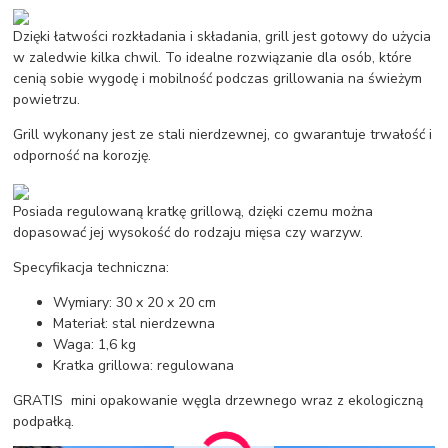
Dzięki łatwości rozkładania i składania, grill jest gotowy do użycia
w zaledwie kilka chwil. To idealne rozwiązanie dla osób, które
cenią sobie wygodę i mobilność podczas grillowania na świeżym
powietrzu.
Grill wykonany jest ze stali nierdzewnej, co gwarantuje trwałość i
odporność na korozję.
Posiada regulowaną kratkę grillową, dzięki czemu można
dopasować jej wysokość do rodzaju mięsa czy warzyw.
Specyfikacja techniczna:
Wymiary: 30 x 20 x 20 cm
Materiał: stal nierdzewna
Waga: 1,6 kg
Kratka grillowa: regulowana
GRATIS mini opakowanie węgla drzewnego wraz z ekologiczną
podpałką.