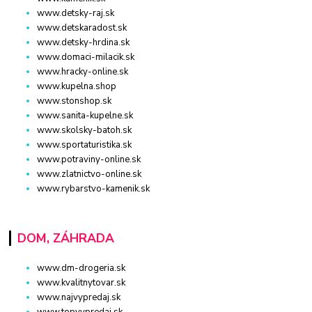
www.detsky-raj.sk
www.detskaradost.sk
www.detsky-hrdina.sk
www.domaci-milacik.sk
www.hracky-online.sk
www.kupelna.shop
www.stonshop.sk
www.sanita-kupelne.sk
www.skolsky-batoh.sk
www.sportaturistika.sk
www.potraviny-online.sk
www.zlatnictvo-online.sk
www.rybarstvo-kamenik.sk
DOM, ZÁHRADA
www.dm-drogeria.sk
www.kvalitnytovar.sk
www.najvypredaj.sk