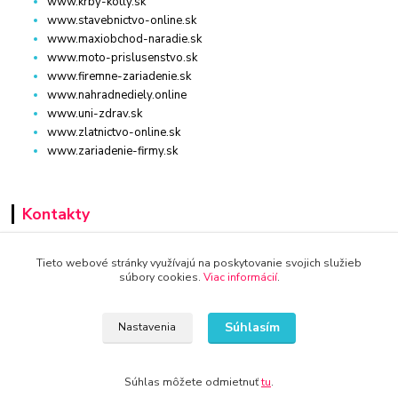
www.krby-kotly.sk
www.stavebnictvo-online.sk
www.maxiobchod-naradie.sk
www.moto-prislusenstvo.sk
www.firemne-zariadenie.sk
www.nahradnediely.online
www.uni-zdrav.sk
www.zlatnictvo-online.sk
www.zariadenie-firmy.sk
Kontakty
+421 940 949 000
Tieto webové stránky využívajú na poskytovanie svojich služieb
súbory cookies.
Viac informácií
.
info@kamenik.sk
Súhlasím
Nastavenia
Súhlas môžete odmietnuť
tu
.