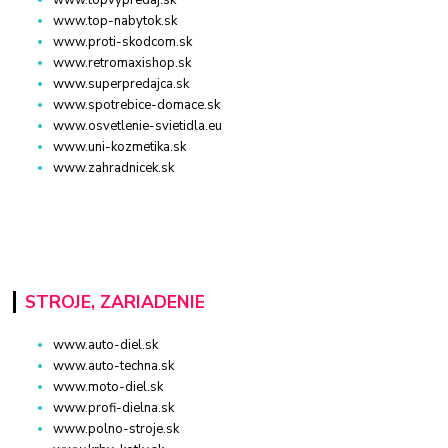
www.topvypredaj.sk
www.top-nabytok.sk
www.proti-skodcom.sk
www.retromaxishop.sk
www.superpredajca.sk
www.spotrebice-domace.sk
www.osvetlenie-svietidla.eu
www.uni-kozmetika.sk
www.zahradnicek.sk
STROJE, ZARIADENIE
www.auto-diel.sk
www.auto-techna.sk
www.moto-diel.sk
www.profi-dielna.sk
www.polno-stroje.sk