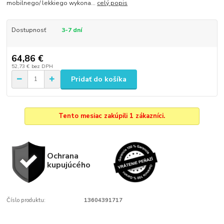
mobilnego/ lekkiego wykona...
celý popis
Dostupnosť
3-7 dní
64,86 €
52,73 €
bez DPH
Pridať do košíka
Tento mesiac zakúpili 1 zákazníci.
Ochrana
kupujúcého
Číslo produktu:
13604391717