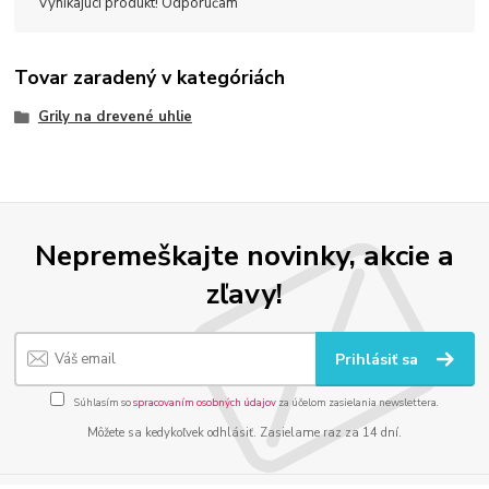
Vynikajúci produkt! Odporúčam
Tovar zaradený v kategóriách
Grily na drevené uhlie
Nepremeškajte novinky, akcie a
zľavy!
Prihlásiť sa
Súhlasím so
spracovaním osobných údajov
za účelom zasielania newslettera.
Môžete sa kedykoľvek odhlásiť. Zasielame raz za 14 dní.