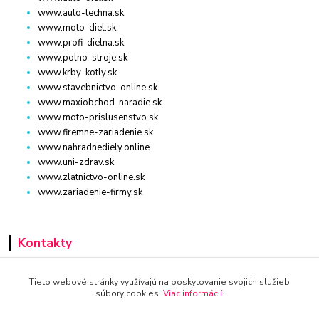
www.auto-techna.sk
www.moto-diel.sk
www.profi-dielna.sk
www.polno-stroje.sk
www.krby-kotly.sk
www.stavebnictvo-online.sk
www.maxiobchod-naradie.sk
www.moto-prislusenstvo.sk
www.firemne-zariadenie.sk
www.nahradnediely.online
www.uni-zdrav.sk
www.zlatnictvo-online.sk
www.zariadenie-firmy.sk
Kontakty
+421 940 949 000
Tieto webové stránky využívajú na poskytovanie svojich služieb
súbory cookies.
Viac informácií
.
info@kamenik.sk