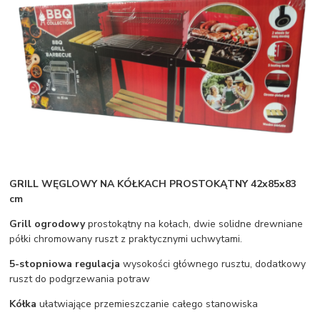
GRILL WĘGLOWY NA KÓŁKACH PROSTOKĄTNY 42x85x83
cm
Grill ogrodowy
prostokątny na kołach, dwie solidne drewniane
półki chromowany ruszt z praktycznymi uchwytami.
5-stopniowa regulacja
wysokości głównego rusztu, dodatkowy
ruszt do podgrzewania potraw
Kółka
ułatwiające przemieszczanie całego stanowiska