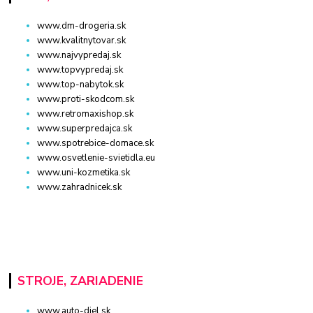
www.dm-drogeria.sk
www.kvalitnytovar.sk
www.najvypredaj.sk
www.topvypredaj.sk
www.top-nabytok.sk
www.proti-skodcom.sk
www.retromaxishop.sk
www.superpredajca.sk
www.spotrebice-domace.sk
www.osvetlenie-svietidla.eu
www.uni-kozmetika.sk
www.zahradnicek.sk
STROJE, ZARIADENIE
www.auto-diel.sk