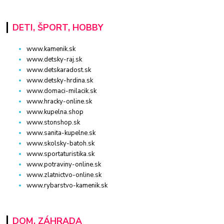
DETI, ŠPORT, HOBBY
www.kamenik.sk
www.detsky-raj.sk
www.detskaradost.sk
www.detsky-hrdina.sk
www.domaci-milacik.sk
www.hracky-online.sk
www.kupelna.shop
www.stonshop.sk
www.sanita-kupelne.sk
www.skolsky-batoh.sk
www.sportaturistika.sk
www.potraviny-online.sk
www.zlatnictvo-online.sk
www.rybarstvo-kamenik.sk
DOM, ZÁHRADA