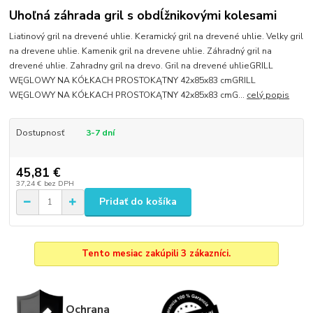
Uhoľná záhrada gril s obdĺžnikovými kolesami
Liatinový gril na drevené uhlie. Keramický gril na drevené uhlie. Velky gril
na drevene uhlie. Kamenik gril na drevene uhlie. Záhradný gril na
drevené uhlie. Zahradny gril na drevo. Gril na drevené uhlieGRILL
WĘGLOWY NA KÓŁKACH PROSTOKĄTNY 42x85x83 cmGRILL
WĘGLOWY NA KÓŁKACH PROSTOKĄTNY 42x85x83 cmG...
celý popis
Dostupnosť
3-7 dní
45,81 €
37,24 €
bez DPH
Pridať do košíka
Tento mesiac zakúpili 3 zákazníci.
Ochrana