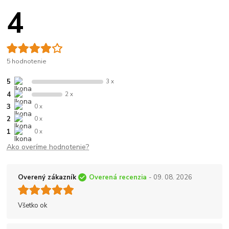
4
5 hodnotenie
5
3 x
4
2 x
3
0 x
2
0 x
1
0 x
Ako overíme hodnotenie?
Overený zákazník
Overená recenzia
- 09. 08. 2026
Všetko ok