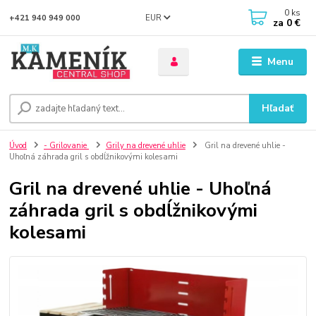
0
ks
EUR
+421 940 949 000
za
0 €
Menu
Hľadať
Úvod
- Grilovanie
Grily na drevené uhlie
Gril na drevené uhlie -
Uhoľná záhrada gril s obdĺžnikovými kolesami
Gril na drevené uhlie - Uhoľná
záhrada gril s obdĺžnikovými
kolesami