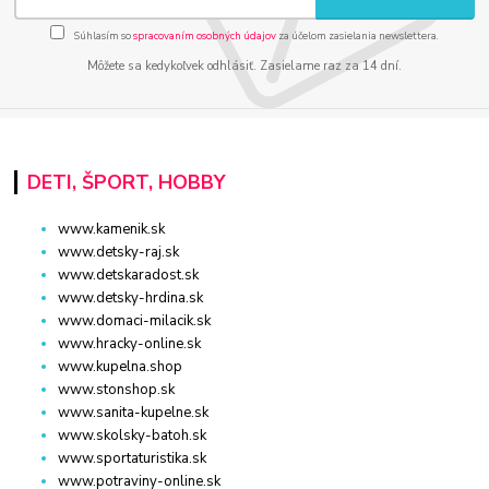
Súhlasím so
spracovaním osobných údajov
za účelom zasielania newslettera.
Môžete sa kedykoľvek odhlásiť. Zasielame raz za 14 dní.
DETI, ŠPORT, HOBBY
www.kamenik.sk
www.detsky-raj.sk
www.detskaradost.sk
www.detsky-hrdina.sk
www.domaci-milacik.sk
www.hracky-online.sk
www.kupelna.shop
www.stonshop.sk
www.sanita-kupelne.sk
www.skolsky-batoh.sk
www.sportaturistika.sk
www.potraviny-online.sk