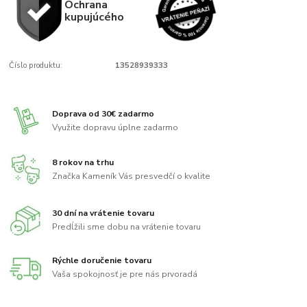
Ochrana
kupujúcého
Číslo produktu:
13528939333
Doprava od 30€ zadarmo
Využite dopravu úplne zadarmo
8 rokov na trhu
Značka Kameník Vás presvedčí o kvalite
30 dní na vrátenie tovaru
Predĺžili sme dobu na vrátenie tovaru
Rýchle doručenie tovaru
Vaša spokojnosť je pre nás prvoradá