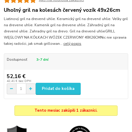
Uhoľný gril na kolesách červený vozík 49x26cm
Liatinový gril na drevené uhlie. Keramický gril na drevené uhlie. Velky gril
na drevene uhlie. Kamenik gril na drevene uhlie. Záhradný gril na
drevené uhlie. Zahradny gril na drevo. Gril na drevené uhlieGRILL
WĘGLOWY NA KÓŁKACH WÓZEK CZERWONY 49X26CMNic nie sprawia
takiej radości, jak smak grillowan...
celý popis
Dostupnosť
3-7 dní
52,16 €
42,41 €
bez DPH
Pridať do košíka
Tento mesiac zakúpili 1 zákazníci.