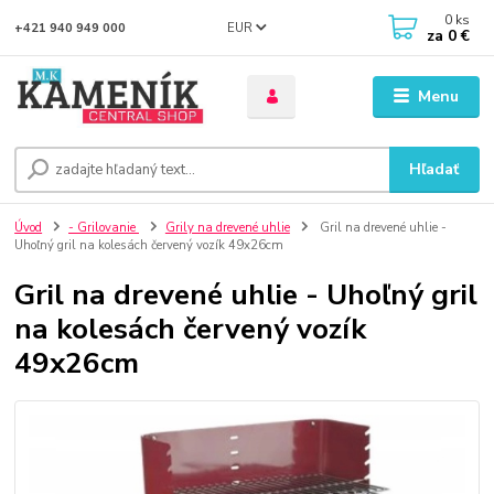
0
ks
EUR
+421 940 949 000
za
0 €
Menu
Hľadať
Úvod
- Grilovanie
Grily na drevené uhlie
Gril na drevené uhlie -
Uhoľný gril na kolesách červený vozík 49x26cm
Gril na drevené uhlie - Uhoľný gril
na kolesách červený vozík
49x26cm