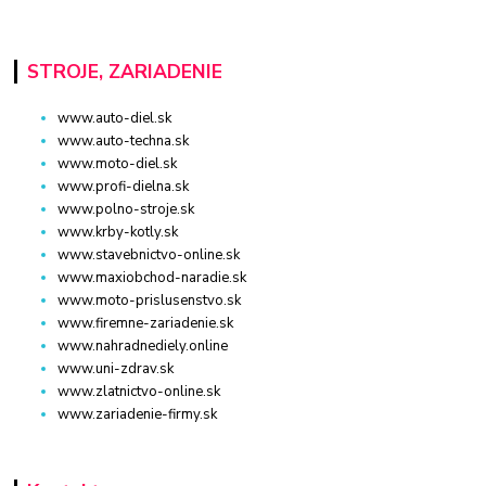
STROJE, ZARIADENIE
www.auto-diel.sk
www.auto-techna.sk
www.moto-diel.sk
www.profi-dielna.sk
www.polno-stroje.sk
www.krby-kotly.sk
www.stavebnictvo-online.sk
www.maxiobchod-naradie.sk
www.moto-prislusenstvo.sk
www.firemne-zariadenie.sk
www.nahradnediely.online
www.uni-zdrav.sk
www.zlatnictvo-online.sk
www.zariadenie-firmy.sk