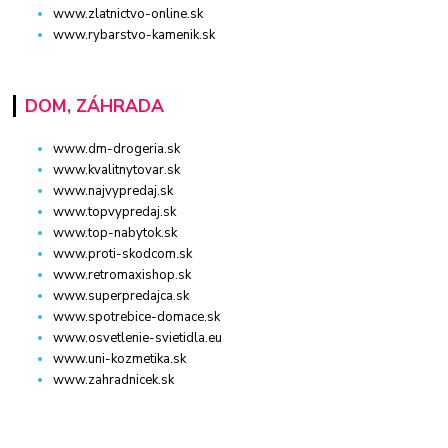
www.zlatnictvo-online.sk
www.rybarstvo-kamenik.sk
DOM, ZÁHRADA
www.dm-drogeria.sk
www.kvalitnytovar.sk
www.najvypredaj.sk
www.topvypredaj.sk
www.top-nabytok.sk
www.proti-skodcom.sk
www.retromaxishop.sk
www.superpredajca.sk
www.spotrebice-domace.sk
www.osvetlenie-svietidla.eu
www.uni-kozmetika.sk
www.zahradnicek.sk