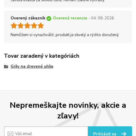
Overený zákazník
Overená recenzia
- 04. 08. 2026
Nemôžem si vynachváliť, produkt je skvelý a rýchlo doručený.
Tovar zaradený v kategóriách
Grily na drevené uhlie
Nepremeškajte novinky, akcie a
zľavy!
Prihlásiť sa