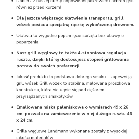
Dobierz z naszej oferty odpowiedni pokrowiec i ochroń grill
również przed kurzem!
Dla jeszcze większego ułatwienia transportu, grill
wózek posiada specjalną rączkę wykończoną drewnem.
Ułatwia to wygodne popchnięcie sprzętu bez obawy o
poparzenia.
Nasz grill węglowy to także 4-stopniowa regulacja
rusztu, dzięki której dostosujesz stopień grillowania
potraw do swoich preferencji.
Jakość produktu to podstawa dobrego smaku – zapewni ją
grill wózek Grill wózek to stabilna, malowana proszkowa
konstrukcja, która nie ugnie się pod ciężarem
przyrządzanych smakołyków.
Emaliowana miska paleniskowa o wymiarach 49 x 26
cm, pozwala na zamieszczenie w niej dużego rusztu 46
x 24 cm.
Grille węglowe Landmann wykonane zostały z wysokiej
jakości materiałów.