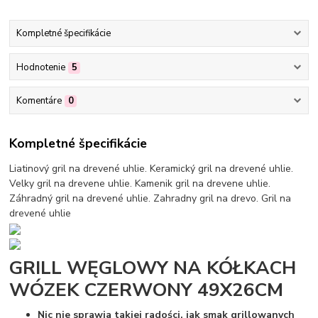
Kompletné špecifikácie
Hodnotenie
5
Komentáre
0
Kompletné špecifikácie
Liatinový gril na drevené uhlie. Keramický gril na drevené uhlie.
Velky gril na drevene uhlie. Kamenik gril na drevene uhlie.
Záhradný gril na drevené uhlie. Zahradny gril na drevo. Gril na
drevené uhlie
GRILL WĘGLOWY NA KÓŁKACH
WÓZEK CZERWONY 49X26CM
Nic nie sprawia takiej radości, jak smak grillowanych