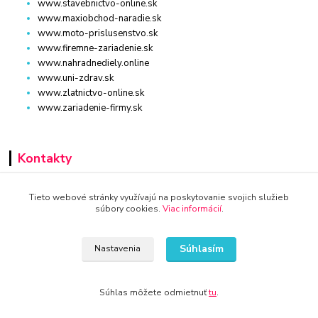
www.stavebnictvo-online.sk
www.maxiobchod-naradie.sk
www.moto-prislusenstvo.sk
www.firemne-zariadenie.sk
www.nahradnediely.online
www.uni-zdrav.sk
www.zlatnictvo-online.sk
www.zariadenie-firmy.sk
Kontakty
+421 940 949 000
Tieto webové stránky využívajú na poskytovanie svojich služieb
súbory cookies.
Viac informácií
.
info@kamenik.sk
Súhlasím
Nastavenia
Súhlas môžete odmietnuť
tu
.