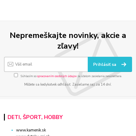
Nepremeškajte novinky, akcie a
zľavy!
Prihlásiť sa
Súhlasím so
spracovaním osobných údajov
za účelom zasielania newslettera.
Môžete sa kedykoľvek odhlásiť. Zasielame raz za 14 dní.
DETI, ŠPORT, HOBBY
www.kamenik.sk