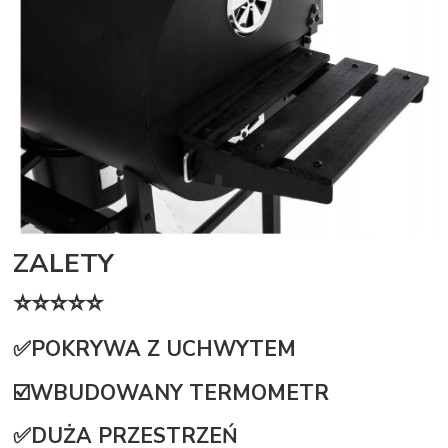
ZALETY
⭐⭐⭐⭐⭐
✅POKRYWA Z UCHWYTEM
☑️WBUDOWANY TERMOMETR
✅DUŻA PRZESTRZEŃ