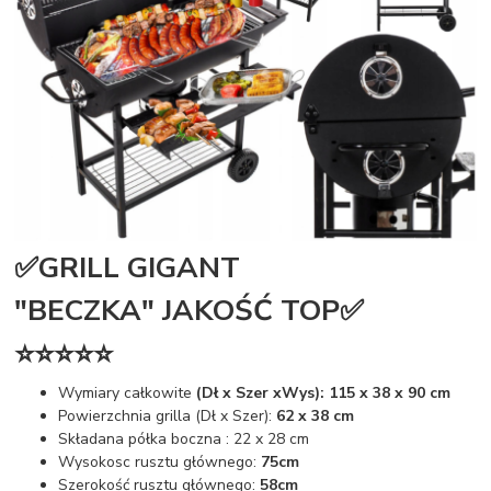
✅GRILL GIGANT
"BECZKA" JAKOŚĆ TOP✅
⭐⭐⭐⭐⭐
Wymiary całkowite
(Dł x Szer xWys): 115 x 38 x 90 cm
Powierzchnia grilla (Dł x Szer):
62 x 38 cm
Składana półka boczna : 22 x 28 cm
Wysokosc rusztu głównego:
75cm
Szerokość rusztu głównego:
58cm