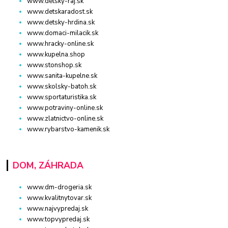
www.detsky-raj.sk
www.detskaradost.sk
www.detsky-hrdina.sk
www.domaci-milacik.sk
www.hracky-online.sk
www.kupelna.shop
www.stonshop.sk
www.sanita-kupelne.sk
www.skolsky-batoh.sk
www.sportaturistika.sk
www.potraviny-online.sk
www.zlatnictvo-online.sk
www.rybarstvo-kamenik.sk
DOM, ZÁHRADA
www.dm-drogeria.sk
www.kvalitnytovar.sk
www.najvypredaj.sk
www.topvypredaj.sk