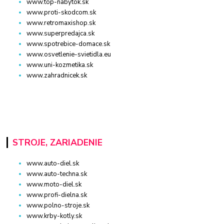
www.top-nabytok.sk
www.proti-skodcom.sk
www.retromaxishop.sk
www.superpredajca.sk
www.spotrebice-domace.sk
www.osvetlenie-svietidla.eu
www.uni-kozmetika.sk
www.zahradnicek.sk
STROJE, ZARIADENIE
www.auto-diel.sk
www.auto-techna.sk
www.moto-diel.sk
www.profi-dielna.sk
www.polno-stroje.sk
www.krby-kotly.sk