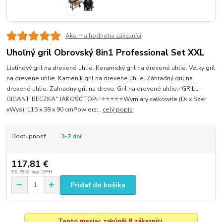
Ako ma hodnotia zákazníci
Uhoľný gril Obrovský 8in1 Professional Set XXL
Liatinový gril na drevené uhlie. Keramický gril na drevené uhlie. Velky gril
na drevene uhlie. Kamenik gril na drevene uhlie. Záhradný gril na
drevené uhlie. Zahradny gril na drevo. Gril na drevené uhlie✅GRILL
GIGANT"BECZKA" JAKOŚĆ TOP✅⭐⭐⭐⭐⭐Wymiary całkowite (Dł x Szer
xWys): 115 x 38 x 90 cmPowierz...
celý popis
Dostupnosť
3-7 dní
117,81 €
95,78 €
bez DPH
Pridať do košíka
Tento mesiac zakúpili 8 zákazníci.