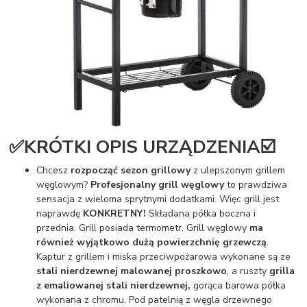
✅KRÓTKI OPIS URZĄDZENIA☑️
Chcesz
rozpocząć sezon grillowy
z ulepszonym grillem
węglowym?
Profesjonalny grill węglowy
to prawdziwa
sensacja z wieloma sprytnymi dodatkami. Więc grill jest
naprawdę
KONKRETNY!
Składana półka boczna i
przednia. Grill posiada termometr. Grill węglowy
ma
również wyjątkowo dużą powierzchnię grzewczą
.
Kaptur z grillem i miska przeciwpożarowa wykonane są ze
stali nierdzewnej malowanej proszkowo
, a ruszty
grilla
z emaliowanej stali nierdzewnej,
gorąca barowa półka
wykonana z chromu. Pod patelnią z węgla drzewnego