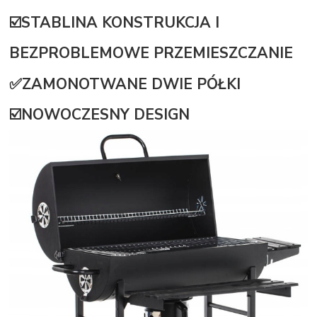
☑️STABLINA KONSTRUKCJA I
BEZPROBLEMOWE PRZEMIESZCZANIE
✅ZAMONOTWANE DWIE PÓŁKI
☑️NOWOCZESNY DESIGN