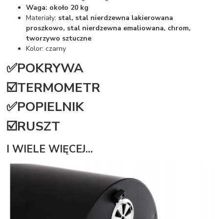
Waga: około 20 kg
Materiały:
stal, stal nierdzewna lakierowana
proszkowo, stal nierdzewna emaliowana, chrom,
tworzywo sztuczne
Kolor: czarny
✅POKRYWA
☑️TERMOMETR
✅POPIELNIK
☑️RUSZT
I WIELE WIĘCEJ...