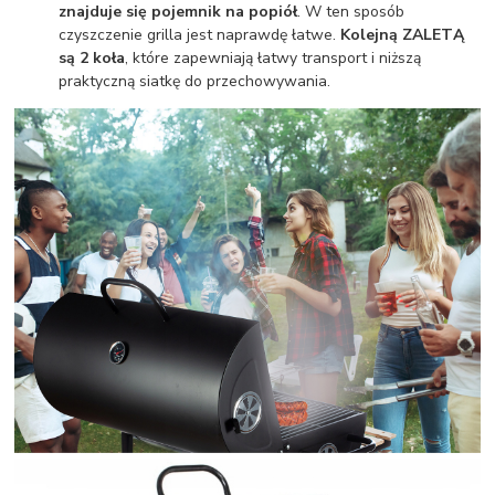
znajduje się pojemnik na popiół
. W ten sposób
czyszczenie grilla jest naprawdę łatwe.
Kolejną ZALETĄ
są 2 koła
, które zapewniają łatwy transport i niższą
praktyczną siatkę do przechowywania.