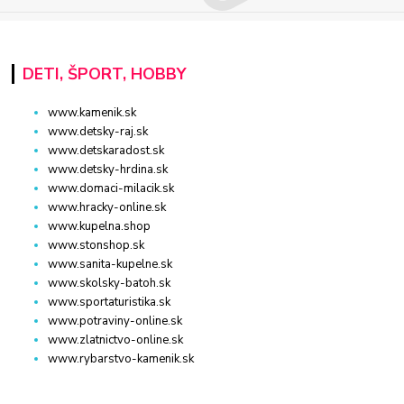
DETI, ŠPORT, HOBBY
www.kamenik.sk
www.detsky-raj.sk
www.detskaradost.sk
www.detsky-hrdina.sk
www.domaci-milacik.sk
www.hracky-online.sk
www.kupelna.shop
www.stonshop.sk
www.sanita-kupelne.sk
www.skolsky-batoh.sk
www.sportaturistika.sk
www.potraviny-online.sk
www.zlatnictvo-online.sk
www.rybarstvo-kamenik.sk