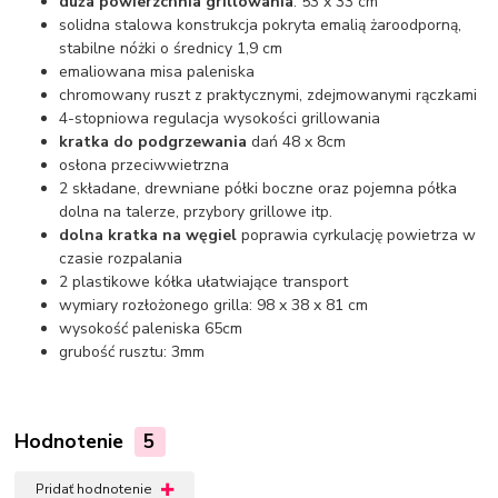
duża powierzchnia grillowania
: 53 x 33 cm
solidna stalowa konstrukcja pokryta emalią żaroodporną,
stabilne nóżki o średnicy 1,9 cm
emaliowana misa paleniska
chromowany ruszt z praktycznymi, zdejmowanymi rączkami
4-stopniowa regulacja wysokości grillowania
kratka do podgrzewania
dań 48 x 8cm
osłona przeciwwietrzna
2 składane, drewniane półki boczne oraz pojemna półka
dolna na talerze, przybory grillowe itp.
dolna kratka na węgiel
poprawia cyrkulację powietrza w
czasie rozpalania
2 plastikowe kółka ułatwiające transport
wymiary rozłożonego grilla: 98 x 38 x 81 cm
wysokość paleniska 65cm
grubość rusztu: 3mm
Hodnotenie
5
Pridať hodnotenie