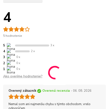
4
5 hodnotenie
5
3 x
4
2 x
3
0 x
2
0 x
1
0 x
Ako overíme hodnotenie?
Overený zákazník
Overená recenzia
- 06. 08. 2026
Nemal som ani najmenšiu chybu s týmto obchodom, vrelo
odporúčam.