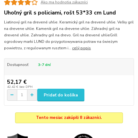
Ako ma hodnotia zákazníci
Uhoľný gril s policiami, rošt 53*33 cm Lund
Liatinový gril na drevené uhlie. Keramický gril na drevené uhlie. Velky gril
na drevene uhlie. Kamenik gril na drevene uhlie. Záhradný gril na
drevené uhlie. Zahradny gril na drevo. Gril na drevené uhlieGrill
ogrodowy marki LUND do przygotowywania potraw na świeżym
powietrzu, z regulowanym rusztem i...
celý popis
Dostupnosť
3-7 dní
52,17 €
42,42 €
bez DPH
Pridať do košíka
Tento mesiac zakúpili 8 zákazníci.