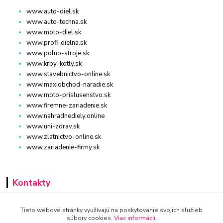
www.auto-diel.sk
www.auto-techna.sk
www.moto-diel.sk
www.profi-dielna.sk
www.polno-stroje.sk
www.krby-kotly.sk
www.stavebnictvo-online.sk
www.maxiobchod-naradie.sk
www.moto-prislusenstvo.sk
www.firemne-zariadenie.sk
www.nahradnediely.online
www.uni-zdrav.sk
www.zlatnictvo-online.sk
www.zariadenie-firmy.sk
Kontakty
+421 940 949 000
Tieto webové stránky využívajú na poskytovanie svojich služieb
súbory cookies.
Viac informácií
.