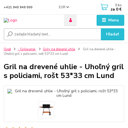
0
ks
EUR
+421 940 949 000
za
0 €
Menu
Hľadať
Úvod
- Grilovanie
Grily na drevené uhlie
Gril na drevené uhlie -
Uhoľný gril s policiami, rošt 53*33 cm Lund
Gril na drevené uhlie - Uhoľný gril
s policiami, rošt 53*33 cm Lund