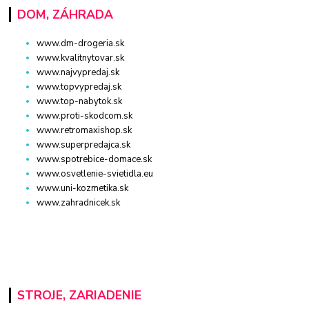
DOM, ZÁHRADA
www.dm-drogeria.sk
www.kvalitnytovar.sk
www.najvypredaj.sk
www.topvypredaj.sk
www.top-nabytok.sk
www.proti-skodcom.sk
www.retromaxishop.sk
www.superpredajca.sk
www.spotrebice-domace.sk
www.osvetlenie-svietidla.eu
www.uni-kozmetika.sk
www.zahradnicek.sk
STROJE, ZARIADENIE