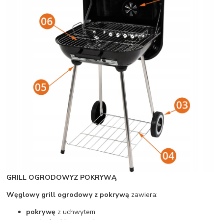
GRILL OGRODOWY
Z POKRYWĄ
Węglowy grill ogrodowy z pokrywą
zawiera:
pokrywę
z uchwytem