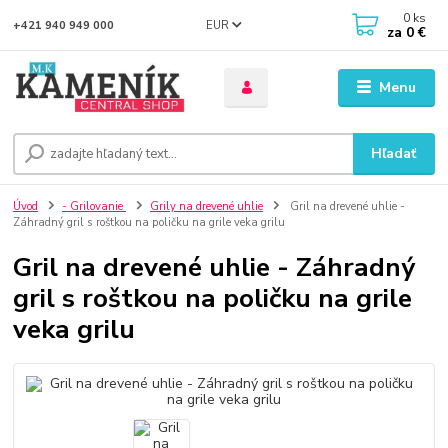
0
ks
EUR
+421 940 949 000
za
0 €
Menu
Hľadať
Úvod
- Grilovanie
Grily na drevené uhlie
Gril na drevené uhlie -
Záhradný gril s roštkou na poličku na grile veka grilu
Gril na drevené uhlie - Záhradný
gril s roštkou na poličku na grile
veka grilu