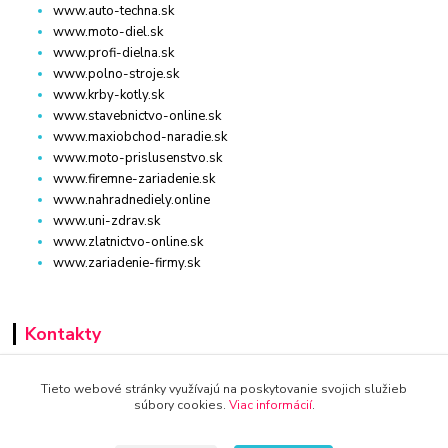
www.auto-techna.sk
www.moto-diel.sk
www.profi-dielna.sk
www.polno-stroje.sk
www.krby-kotly.sk
www.stavebnictvo-online.sk
www.maxiobchod-naradie.sk
www.moto-prislusenstvo.sk
www.firemne-zariadenie.sk
www.nahradnediely.online
www.uni-zdrav.sk
www.zlatnictvo-online.sk
www.zariadenie-firmy.sk
Kontakty
+421 940 949 000
Tieto webové stránky využívajú na poskytovanie svojich služieb
súbory cookies.
Viac informácií
.
info@kamenik.sk