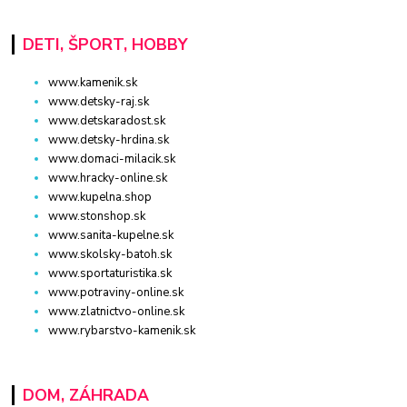
DETI, ŠPORT, HOBBY
www.kamenik.sk
www.detsky-raj.sk
www.detskaradost.sk
www.detsky-hrdina.sk
www.domaci-milacik.sk
www.hracky-online.sk
www.kupelna.shop
www.stonshop.sk
www.sanita-kupelne.sk
www.skolsky-batoh.sk
www.sportaturistika.sk
www.potraviny-online.sk
www.zlatnictvo-online.sk
www.rybarstvo-kamenik.sk
DOM, ZÁHRADA