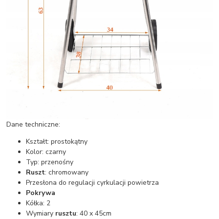
Dane techniczne:
Kształt: prostokątny
Kolor: czarny
Typ: przenośny
Ruszt
: chromowany
Przesłona do regulacji cyrkulacji powietrza
Pokrywa
Kółka: 2
Wymiary
rusztu
: 40 x 45cm