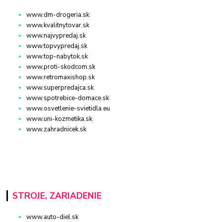
www.dm-drogeria.sk
www.kvalitnytovar.sk
www.najvypredaj.sk
www.topvypredaj.sk
www.top-nabytok.sk
www.proti-skodcom.sk
www.retromaxishop.sk
www.superpredajca.sk
www.spotrebice-domace.sk
www.osvetlenie-svietidla.eu
www.uni-kozmetika.sk
www.zahradnicek.sk
STROJE, ZARIADENIE
www.auto-diel.sk