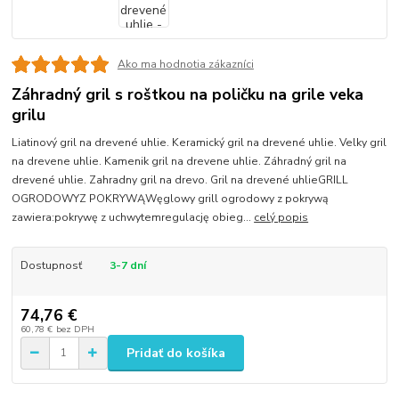
Ako ma hodnotia zákazníci
Záhradný gril s roštkou na poličku na grile veka
grilu
Liatinový gril na drevené uhlie. Keramický gril na drevené uhlie. Velky gril
na drevene uhlie. Kamenik gril na drevene uhlie. Záhradný gril na
drevené uhlie. Zahradny gril na drevo. Gril na drevené uhlieGRILL
OGRODOWYZ POKRYWĄWęglowy grill ogrodowy z pokrywą
zawiera:pokrywę z uchwytemregulację obieg...
celý popis
Dostupnosť
3-7 dní
74,76 €
60,78 €
bez DPH
Pridať do košíka