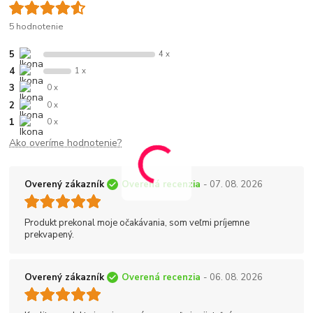
5 hodnotenie
5
4 x
4
1 x
3
0 x
2
0 x
1
0 x
Ako overíme hodnotenie?
Overený zákazník
Overená recenzia
- 07. 08. 2026
Produkt prekonal moje očakávania, som veľmi príjemne
prekvapený.
Overený zákazník
Overená recenzia
- 06. 08. 2026