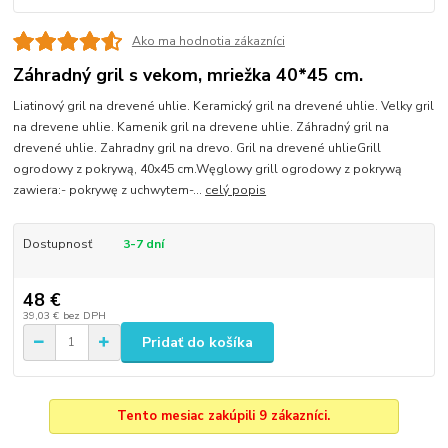
Ako ma hodnotia zákazníci
Záhradný gril s vekom, mriežka 40*45 cm.
Liatinový gril na drevené uhlie. Keramický gril na drevené uhlie. Velky gril
na drevene uhlie. Kamenik gril na drevene uhlie. Záhradný gril na
drevené uhlie. Zahradny gril na drevo. Gril na drevené uhlieGrill
ogrodowy z pokrywą, 40x45 cm.Węglowy grill ogrodowy z pokrywą
zawiera:- pokrywę z uchwytem-...
celý popis
Dostupnosť
3-7 dní
48 €
39,03 €
bez DPH
Pridať do košíka
Tento mesiac zakúpili 9 zákazníci.