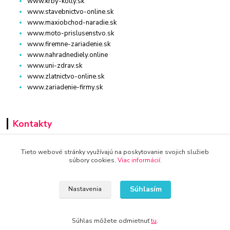
www.krby-kotly.sk
www.stavebnictvo-online.sk
www.maxiobchod-naradie.sk
www.moto-prislusenstvo.sk
www.firemne-zariadenie.sk
www.nahradnediely.online
www.uni-zdrav.sk
www.zlatnictvo-online.sk
www.zariadenie-firmy.sk
Kontakty
+421 940 949 000
Tieto webové stránky využívajú na poskytovanie svojich služieb
súbory cookies.
Viac informácií
.
info@kamenik.sk
Súhlasím
Nastavenia
Súhlas môžete odmietnuť
tu
.