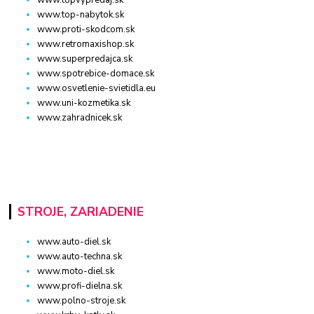
www.topvypredaj.sk
www.top-nabytok.sk
www.proti-skodcom.sk
www.retromaxishop.sk
www.superpredajca.sk
www.spotrebice-domace.sk
www.osvetlenie-svietidla.eu
www.uni-kozmetika.sk
www.zahradnicek.sk
STROJE, ZARIADENIE
www.auto-diel.sk
www.auto-techna.sk
www.moto-diel.sk
www.profi-dielna.sk
www.polno-stroje.sk