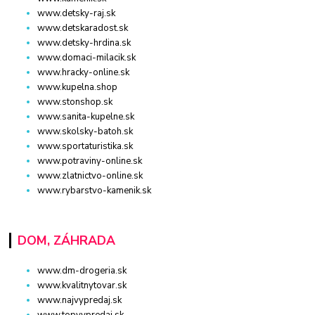
www.detsky-raj.sk
www.detskaradost.sk
www.detsky-hrdina.sk
www.domaci-milacik.sk
www.hracky-online.sk
www.kupelna.shop
www.stonshop.sk
www.sanita-kupelne.sk
www.skolsky-batoh.sk
www.sportaturistika.sk
www.potraviny-online.sk
www.zlatnictvo-online.sk
www.rybarstvo-kamenik.sk
DOM, ZÁHRADA
www.dm-drogeria.sk
www.kvalitnytovar.sk
www.najvypredaj.sk