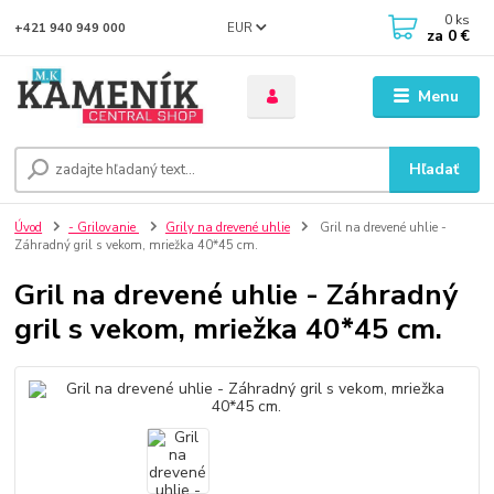
0
ks
EUR
+421 940 949 000
za
0 €
Menu
Hľadať
Úvod
- Grilovanie
Grily na drevené uhlie
Gril na drevené uhlie -
Záhradný gril s vekom, mriežka 40*45 cm.
Gril na drevené uhlie - Záhradný
gril s vekom, mriežka 40*45 cm.