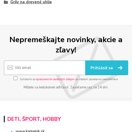
Grily na drevené uhlie
Nepremeškajte novinky, akcie a
zľavy!
Prihlásiť sa
Súhlasím so
spracovaním osobných údajov
za účelom zasielania newslettera.
Môžete sa kedykoľvek odhlásiť. Zasielame raz za 14 dní.
DETI, ŠPORT, HOBBY
www.kamenik.sk