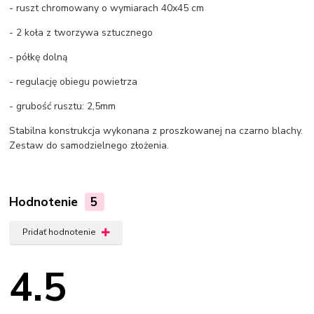
- ruszt chromowany o wymiarach 40x45 cm
- 2 koła z tworzywa sztucznego
- półkę dolną
- regulację obiegu powietrza
- grubość rusztu: 2,5mm
Stabilna konstrukcja wykonana z proszkowanej na czarno blachy.
Zestaw do samodzielnego złożenia.
Hodnotenie
5
Pridať hodnotenie
4.5