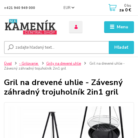
0
ks
EUR
+421 940 949 000
za
0 €
Menu
Hľadať
Úvod
- Grilovanie
Grily na drevené uhlie
Gril na drevené uhlie -
Závesný záhradný trojuholník 2in1 gril
Gril na drevené uhlie - Závesný
záhradný trojuholník 2in1 gril