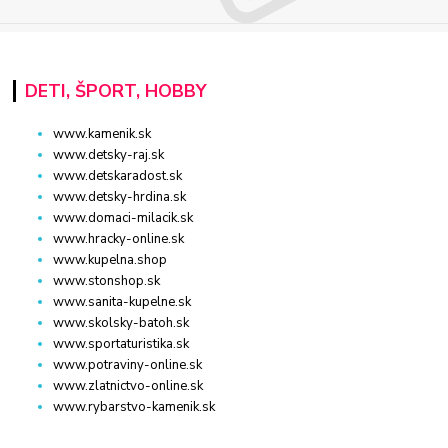
DETI, ŠPORT, HOBBY
www.kamenik.sk
www.detsky-raj.sk
www.detskaradost.sk
www.detsky-hrdina.sk
www.domaci-milacik.sk
www.hracky-online.sk
www.kupelna.shop
www.stonshop.sk
www.sanita-kupelne.sk
www.skolsky-batoh.sk
www.sportaturistika.sk
www.potraviny-online.sk
www.zlatnictvo-online.sk
www.rybarstvo-kamenik.sk