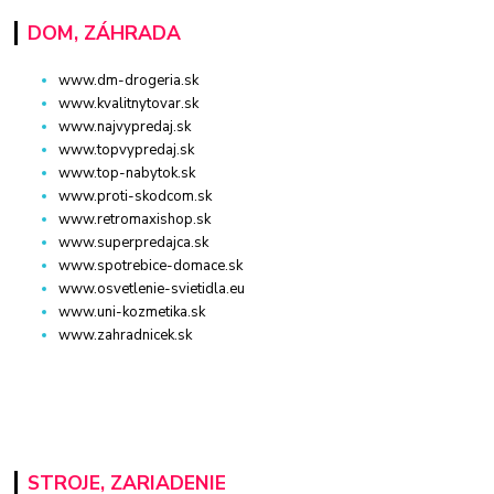
DOM, ZÁHRADA
www.dm-drogeria.sk
www.kvalitnytovar.sk
www.najvypredaj.sk
www.topvypredaj.sk
www.top-nabytok.sk
www.proti-skodcom.sk
www.retromaxishop.sk
www.superpredajca.sk
www.spotrebice-domace.sk
www.osvetlenie-svietidla.eu
www.uni-kozmetika.sk
www.zahradnicek.sk
STROJE, ZARIADENIE