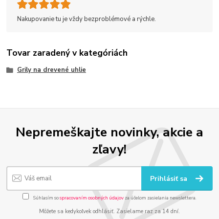
Nakupovanie tu je vždy bezproblémové a rýchle.
Tovar zaradený v kategóriách
Grily na drevené uhlie
Nepremeškajte novinky, akcie a
zľavy!
Prihlásiť sa
Súhlasím so
spracovaním osobných údajov
za účelom zasielania newslettera.
Môžete sa kedykoľvek odhlásiť. Zasielame raz za 14 dní.