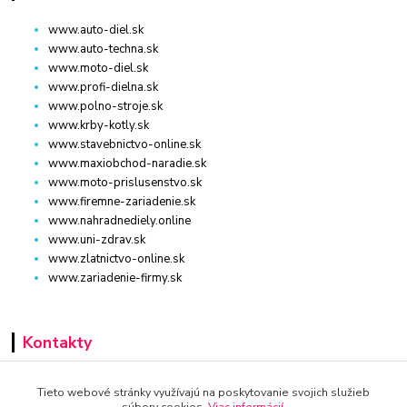
www.auto-diel.sk
www.auto-techna.sk
www.moto-diel.sk
www.profi-dielna.sk
www.polno-stroje.sk
www.krby-kotly.sk
www.stavebnictvo-online.sk
www.maxiobchod-naradie.sk
www.moto-prislusenstvo.sk
www.firemne-zariadenie.sk
www.nahradnediely.online
www.uni-zdrav.sk
www.zlatnictvo-online.sk
www.zariadenie-firmy.sk
Kontakty
+421 940 949 000
Tieto webové stránky využívajú na poskytovanie svojich služieb