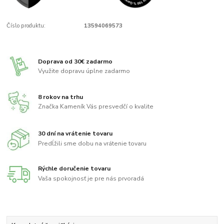
Číslo produktu:
13594069573
Doprava od 30€ zadarmo
Využite dopravu úplne zadarmo
8 rokov na trhu
Značka Kameník Vás presvedčí o kvalite
30 dní na vrátenie tovaru
Predĺžili sme dobu na vrátenie tovaru
Rýchle doručenie tovaru
Vaša spokojnosť je pre nás prvoradá