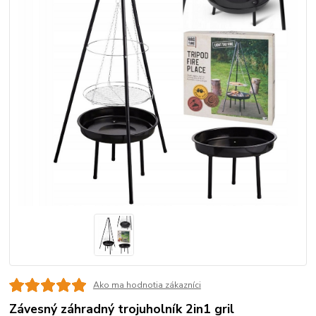
Ako ma hodnotia zákazníci
Závesný záhradný trojuholník 2in1 gril