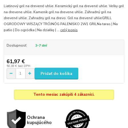
Liatinový gril na drevené uhlie. Keramický gril na drevené uhlie. Velky gril
na drevene uhlie. Kamenik gril na drevene uhlie. Záhradný gril na
drevené uhlie. Zahradny gril na drevo. Gril na drevené uhlieGRILL
OGRODOWY WISZĄCY TRÓJNÓG PALENISKO 2W1 GRILNa taras | Na
patio | Do ogródka | Na działkę | ...
celý popis
Dostupnosť
3-7 dní
61,97 €
50,38 €
bez DPH
Pridať do košíka
Tento mesiac zakúpili 4 zákazníci.
Ochrana
kupujúcého