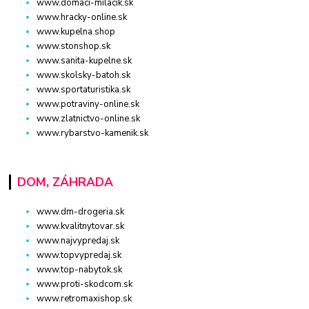
www.domaci-milacik.sk
www.hracky-online.sk
www.kupelna.shop
www.stonshop.sk
www.sanita-kupelne.sk
www.skolsky-batoh.sk
www.sportaturistika.sk
www.potraviny-online.sk
www.zlatnictvo-online.sk
www.rybarstvo-kamenik.sk
DOM, ZÁHRADA
www.dm-drogeria.sk
www.kvalitnytovar.sk
www.najvypredaj.sk
www.topvypredaj.sk
www.top-nabytok.sk
www.proti-skodcom.sk
www.retromaxishop.sk