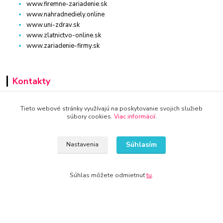
www.firemne-zariadenie.sk
www.nahradnediely.online
www.uni-zdrav.sk
www.zlatnictvo-online.sk
www.zariadenie-firmy.sk
Kontakty
+421 940 949 000
Tieto webové stránky využívajú na poskytovanie svojich služieb
súbory cookies.
Viac informácií
.
info@kamenik.sk
Súhlasím
Nastavenia
Súhlas môžete odmietnuť
tu
.
© 2024 Všetky práva vyhradené KAMENIK.SK
Vytvorené na
Eshop-rychlo.sk