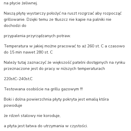
na płycie żeliwnej.
Naszą płytę wystarczy położyć na ruszt rozgrzać aby rozpocząć
grillowanie. Dzięki temu ze tłuszcz nie kapie na palniki nie
dochodzi do
przypalenia przyrządzanych potraw.
Temperatura w jakiej możne pracować to aż 260 st. C a czasowo
do 15 min nawet 280 st. C
Należy tutaj zaznaczyć że większość patelni dostępnych na rynku
przeznaczone jest do pracy w niższych temperaturach
220stC-240st.C
Testowana osobiście na grillu gazowym !!!
Boki i dolna powierzchnia płyty pokryta jest emalią która
powoduje
że rdzeń stalowy nie koroduje,
a płyta jest łatwa do utrzymania w czystości.