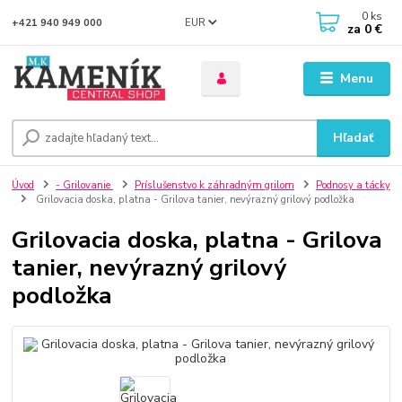
0
ks
EUR
+421 940 949 000
za
0 €
Menu
Hľadať
Úvod
- Grilovanie
Príslušenstvo k záhradným grilom
Podnosy a tácky
Grilovacia doska, platna - Grilova tanier, nevýrazný grilový podložka
Grilovacia doska, platna - Grilova
tanier, nevýrazný grilový
podložka