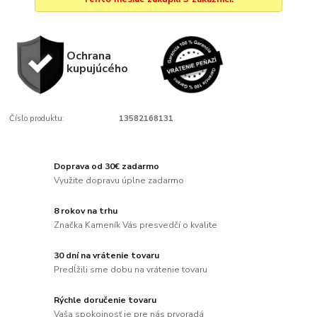
Ochrana
kupujúcého
Číslo produktu:
13582168131
Doprava od 30€ zadarmo
Využite dopravu úplne zadarmo
8 rokov na trhu
Značka Kameník Vás presvedčí o kvalite
30 dní na vrátenie tovaru
Predĺžili sme dobu na vrátenie tovaru
Rýchle doručenie tovaru
Vaša spokojnosť je pre nás prvoradá