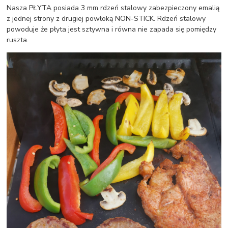
Nasza PŁYTA posiada 3 mm rdzeń stalowy zabezpieczony emalią
z jednej strony z drugiej powłoką NON-STICK. Rdzeń stalowy
powoduje że płyta jest sztywna i równa nie zapada się pomiędzy
ruszta.