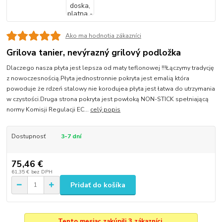
Ako ma hodnotia zákazníci
Grilova tanier, nevýrazný grilový podložka
Dlaczego nasza płyta jest lepsza od maty teflonowej !!!Łączymy tradycję
z nowoczesnością.Płyta jednostronnie pokryta jest emalią która
powoduje że rdzeń stalowy nie korodujea płyta jest łatwa do utrzymania
w czystości.Druga strona pokryta jest powłoką NON-STICK spełniającą
normy Komisji Regulacji EC...
celý popis
Dostupnosť
3-7 dní
75,46 €
61,35 €
bez DPH
Pridať do košíka
Tento mesiac zakúpili 3 zákazníci.