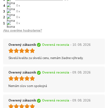
4
0 x
3
0 x
2
0 x
1
0 x
Ako overíme hodnotenie?
Overený zákazník
Overená recenzia
- 10. 08. 2026
Skvelá kvalita za skvelú cenu, nemám žiadne výhrady.
Overený zákazník
Overená recenzia
- 09. 08. 2026
Nemám slov som spokojná
Overený zákazník
Overená recenzia
- 09. 08. 2026