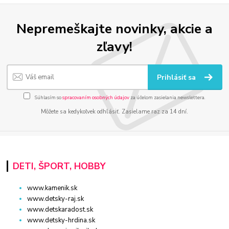
Nepremeškajte novinky, akcie a
zľavy!
Prihlásiť sa
Súhlasím so
spracovaním osobných údajov
za účelom zasielania newslettera.
Môžete sa kedykoľvek odhlásiť. Zasielame raz za 14 dní.
DETI, ŠPORT, HOBBY
www.kamenik.sk
www.detsky-raj.sk
www.detskaradost.sk
www.detsky-hrdina.sk