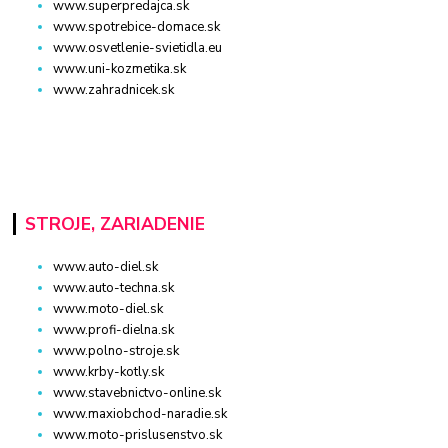
www.superpredajca.sk
www.spotrebice-domace.sk
www.osvetlenie-svietidla.eu
www.uni-kozmetika.sk
www.zahradnicek.sk
STROJE, ZARIADENIE
www.auto-diel.sk
www.auto-techna.sk
www.moto-diel.sk
www.profi-dielna.sk
www.polno-stroje.sk
www.krby-kotly.sk
www.stavebnictvo-online.sk
www.maxiobchod-naradie.sk
www.moto-prislusenstvo.sk