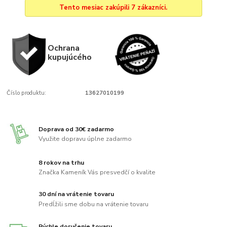
Tento mesiac zakúpili 7 zákazníci.
Ochrana
kupujúcého
Číslo produktu:
13627010199
Doprava od 30€ zadarmo
Využite dopravu úplne zadarmo
8 rokov na trhu
Značka Kameník Vás presvedčí o kvalite
30 dní na vrátenie tovaru
Predĺžili sme dobu na vrátenie tovaru
Rýchle doručenie tovaru