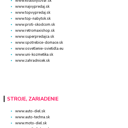
www.kvalitnytovar.sk
www.najvypredaj.sk
www.topvypredaj.sk
www.top-nabytok.sk
www.proti-skodcom.sk
www.retromaxishop.sk
www.superpredajca.sk
www.spotrebice-domace.sk
www.osvetlenie-svietidla.eu
www.uni-kozmetika.sk
www.zahradnicek.sk
STROJE, ZARIADENIE
www.auto-diel.sk
www.auto-techna.sk
www.moto-diel.sk