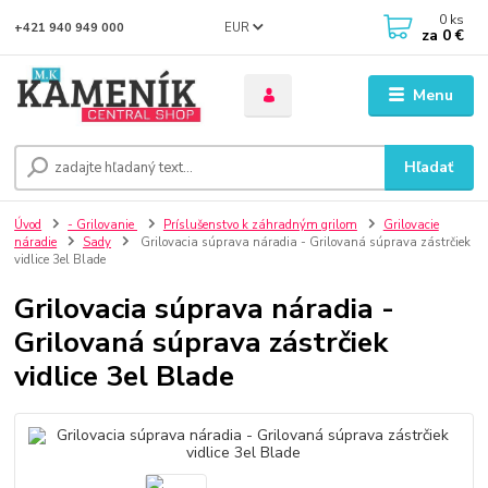
0
ks
EUR
+421 940 949 000
za
0 €
Menu
Hľadať
Úvod
- Grilovanie
Príslušenstvo k záhradným grilom
Grilovacie
náradie
Sady
Grilovacia súprava náradia - Grilovaná súprava zástrčiek
vidlice 3el Blade
Grilovacia súprava náradia -
Grilovaná súprava zástrčiek
vidlice 3el Blade