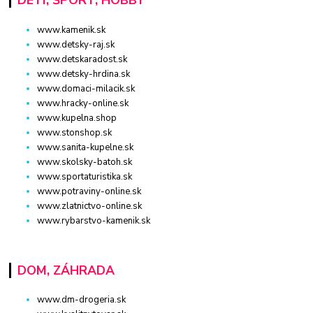
www.kamenik.sk
www.detsky-raj.sk
www.detskaradost.sk
www.detsky-hrdina.sk
www.domaci-milacik.sk
www.hracky-online.sk
www.kupelna.shop
www.stonshop.sk
www.sanita-kupelne.sk
www.skolsky-batoh.sk
www.sportaturistika.sk
www.potraviny-online.sk
www.zlatnictvo-online.sk
www.rybarstvo-kamenik.sk
DOM, ZÁHRADA
www.dm-drogeria.sk