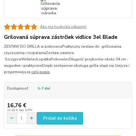
Ako ma hodnotia zákazníci
Grilovaná súprava zástrčiek vidlice 3el Blade
ZESTAW DO GRILLA w pokrowcuPraktyczny zestaw do grillowania,
czyszczenia i rozpalaniaZestaw zawiera
:SzczypceWidelecŁopatkaPokrowiecDługość przyborów około 34 cm -
wygodne i praktyczneDzięki zestawowi obsługa grilla staje się lżejsza i
przyjemniejsza
celý popis
Dostupnosť
3-7 dní
16,76 €
13,63 €
bez DPH
Pridať do košíka