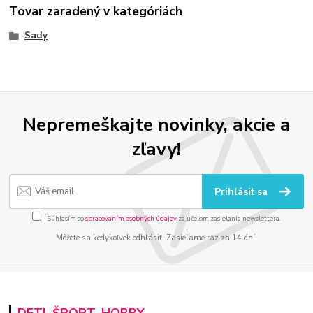
Tovar zaradený v kategóriách
Sady
Nepremeškajte novinky, akcie a
zľavy!
Prihlásiť sa
Súhlasím so
spracovaním osobných údajov
za účelom zasielania newslettera.
Môžete sa kedykoľvek odhlásiť. Zasielame raz za 14 dní.
DETI, ŠPORT, HOBBY