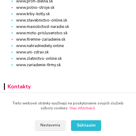
www.profi-dielna.sk
www.polno-stroje.sk
www.krby-kotly.sk
www.stavebnictvo-online.sk
www.maxiobchod-naradie.sk
www.moto-prislusenstvo.sk
www.firemne-zariadenie.sk
www.nahradnediely.online
www.uni-zdrav.sk
www.zlatnictvo-online.sk
www.zariadenie-firmy.sk
Kontakty
+421 940 949 000
Tieto webové stránky využívajú na poskytovanie svojich služieb
súbory cookies.
Viac informácií
.
info@kamenik.sk
Súhlasím
Nastavenia