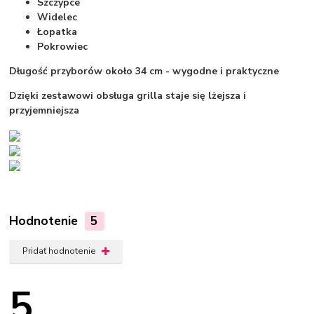
Szczypce
Widelec
Łopatka
Pokrowiec
Długość przyborów około 34 cm - wygodne i praktyczne
Dzięki zestawowi obsługa grilla staje się lżejsza i
przyjemniejsza
Hodnotenie
5
Pridať hodnotenie
5