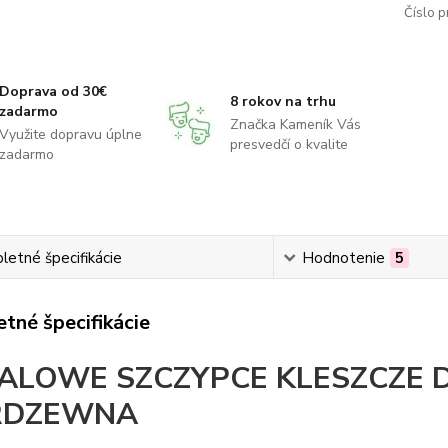
Číslo p
Doprava od 30€
8 rokov na trhu
zadarmo
Značka Kameník Vás
Využite dopravu úplne
presvedčí o kvalite
zadarmo
etné špecifikácie
Hodnotenie
5
tné špecifikácie
ALOWE SZCZYPCE KLESZCZE D
RDZEWNA