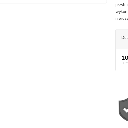
przybo
wykona
nierd
Dos
10
8,35