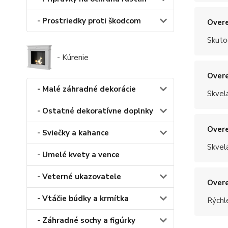
- Prostriedky proti škodcom
Overe
Skuto
- Kúrenie
Overe
- Malé záhradné dekorácie
Skvel
- Ostatné dekoratívne doplnky
Overe
- Sviečky a kahance
Skvel
- Umelé kvety a vence
- Veterné ukazovatele
Overe
- Vtáčie búdky a krmítka
Rýchle
- Záhradné sochy a figúrky