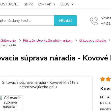
ODSTÚPENIE
GDPR
KONTAKTY
BLOG
Neviet
Hľadať
+421
 Grilovanie
Príslušenstvo k záhradným grilom
Grilovacie náradie
úceho grilu
ovacia súprava náradia - Kovové
Kovo
METAL
NIERDZ
nierdz