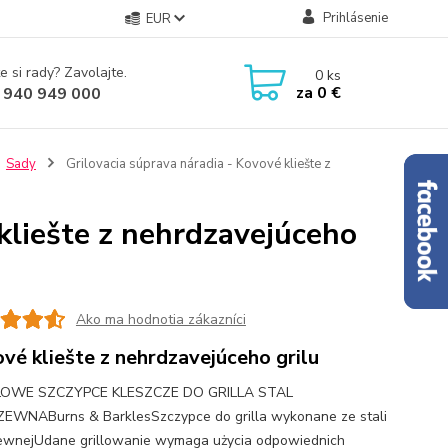
Prihlásenie
EUR
e si rady? Zavolajte.
0
ks
za
0 €
 940 949 000
Sady
Grilovacia súprava náradia - Kovové kliešte z
 kliešte z nehrdzavejúceho
Ako ma hodnotia zákazníci
vé kliešte z nehrdzavejúceho grilu
OWE SZCZYPCE KLESZCZE DO GRILLA STAL
EWNABurns & BarklesSzczypce do grilla wykonane ze stali
ewnejUdane grillowanie wymaga użycia odpowiednich