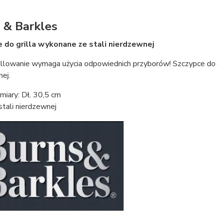
 & Barkles
 do grilla wykonane ze stali nierdzewnej
llowanie wymaga użycia odpowiednich przyborów! Szczypce do gr
ej.
iary: Dł. 30,5 cm
stali nierdzewnej