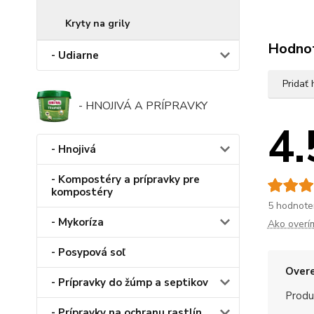
Kryty na grily
Hodno
- Udiarne
Pridať
- HNOJIVÁ A PRÍPRAVKY
4.
- Hnojivá
- Kompostéry a prípravky pre
kompostéry
5 hodnote
- Mykoríza
Ako overí
- Posypová soľ
Overe
- Prípravky do žúmp a septikov
Produ
- Prípravky na ochranu rastlín