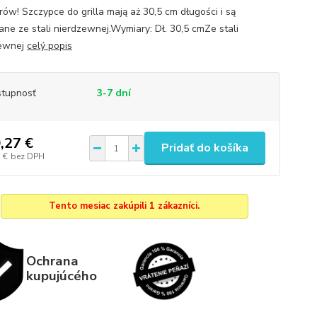
rów! Szczypce do grilla mają aż 30,5 cm długości i są
ne ze stali nierdzewnej.Wymiary: Dł. 30,5 cmZe stali
zewnej
celý popis
tupnosť
3-7 dní
,27 €
Pridať do košíka
 €
bez DPH
Tento mesiac zakúpili 1 zákazníci.
Ochrana
kupujúcého