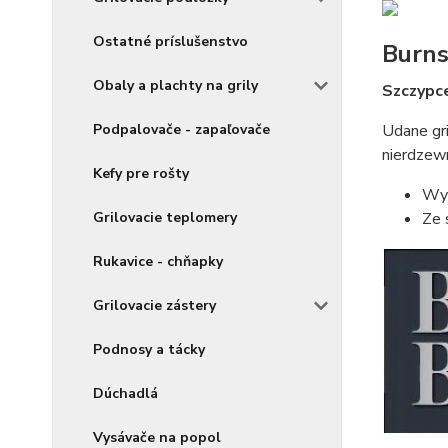
Ostatné príslušenstvo
Burns
Obaly a plachty na grily
Szczypce
Udane gri
Podpalovače - zapaľovače
nierdzewn
Kefy pre rošty
Wym
Ze 
Grilovacie teplomery
Rukavice - chňapky
Grilovacie zástery
Podnosy a tácky
Dúchadlá
Vysávače na popol