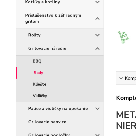
Kotlíky a kotliny
Príslušenstvo k záhradným
grilom
Rošty
Grilovacie náradie
BBQ
Sady
Kompl
Kliešte
Vidličky
Komple
Palice a vidličky na opekanie
MET
Grilovacie panvice
NIE
Grilovacie podložky