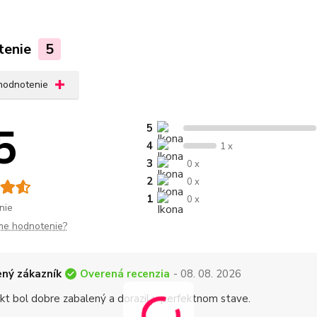
tenie
5
 hodnotenie
5
5
4
1 x
3
0 x
2
0 x
1
0 x
nie
me hodnotenie?
Overená recenzia
ný zákazník
- 08. 08. 2026
kt bol dobre zabalený a dorazil v perfektnom stave.