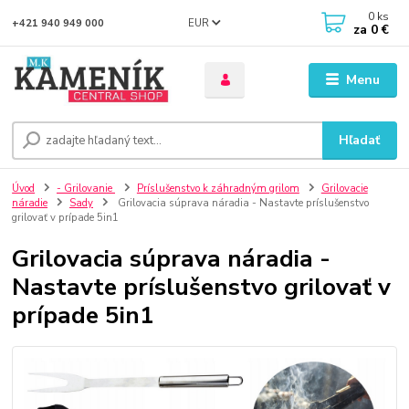
0
ks
EUR
+421 940 949 000
za
0 €
Menu
Hľadať
Úvod
- Grilovanie
Príslušenstvo k záhradným grilom
Grilovacie
náradie
Sady
Grilovacia súprava náradia - Nastavte príslušenstvo
grilovať v prípade 5in1
Grilovacia súprava náradia -
Nastavte príslušenstvo grilovať v
prípade 5in1