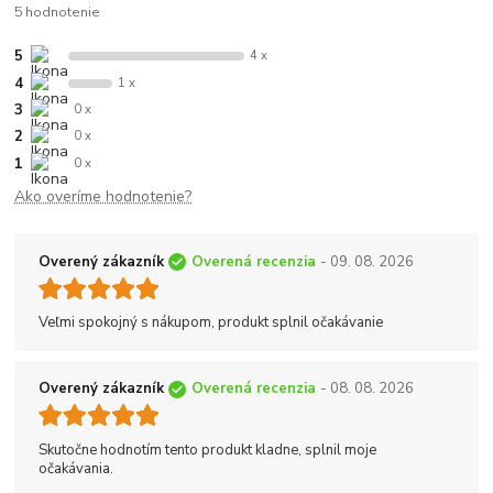
5 hodnotenie
5
4 x
4
1 x
3
0 x
2
0 x
1
0 x
Ako overíme hodnotenie?
Overený zákazník
Overená recenzia
- 09. 08. 2026
Veľmi spokojný s nákupom, produkt splnil očakávanie
Overený zákazník
Overená recenzia
- 08. 08. 2026
Skutočne hodnotím tento produkt kladne, splnil moje
očakávania.