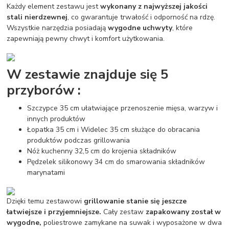
Każdy element zestawu jest
wykonany z najwyższej jakości
stali nierdzewnej
, co gwarantuje trwałość i odporność na rdzę.
Wszystkie narzędzia posiadają
wygodne uchwyty
, które
zapewniają pewny chwyt i komfort użytkowania.
W zestawie znajduje się 5
przyborów :
Szczypce 35 cm ułatwiające przenoszenie mięsa, warzyw i
innych produktów
Łopatka 35 cm i Widelec 35 cm służące do obracania
produktów podczas grillowania
Nóż kuchenny 32,5 cm do krojenia składników
Pędzelek silikonowy 34 cm do smarowania składników
marynatami
Dzięki temu zestawowi
grillowanie stanie się jeszcze
łatwiejsze i przyjemniejsze.
Cały zestaw
zapakowany został w
wygodne,
poliestrowe zamykane na suwak i wyposażone w dwa