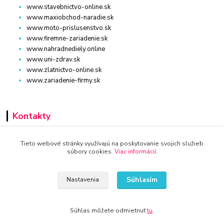
www.stavebnictvo-online.sk
www.maxiobchod-naradie.sk
www.moto-prislusenstvo.sk
www.firemne-zariadenie.sk
www.nahradnediely.online
www.uni-zdrav.sk
www.zlatnictvo-online.sk
www.zariadenie-firmy.sk
Kontakty
+421 940 949 000
Tieto webové stránky využívajú na poskytovanie svojich služieb
súbory cookies.
Viac informácií
.
info@kamenik.sk
Súhlasím
Nastavenia
Súhlas môžete odmietnuť
tu
.