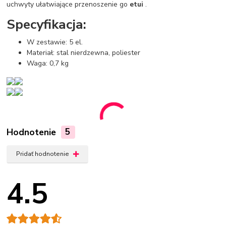
uchwyty ułatwiające przenoszenie go
etui
.
Specyfikacja:
W zestawie: 5 el.
Materiał: stal nierdzewna, poliester
Waga: 0,7 kg
Hodnotenie
5
Pridať hodnotenie
4.5