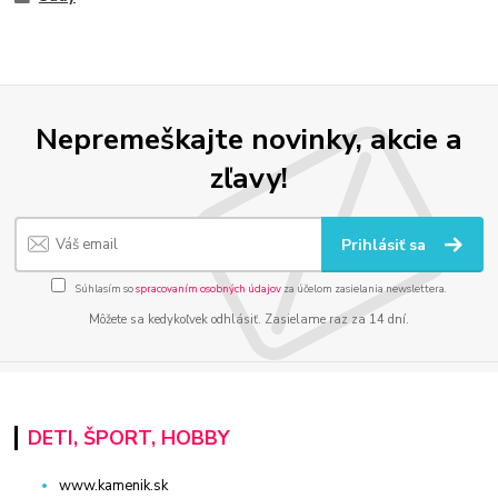
Nepremeškajte novinky, akcie a
zľavy!
Prihlásiť sa
Súhlasím so
spracovaním osobných údajov
za účelom zasielania newslettera.
Môžete sa kedykoľvek odhlásiť. Zasielame raz za 14 dní.
DETI, ŠPORT, HOBBY
www.kamenik.sk