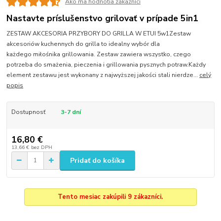
Ako ma hodnotia zákazníci
Nastavte príslušenstvo grilovať v prípade 5in1
ZESTAW AKCESORIA PRZYBORY DO GRILLA W ETUI 5w1Zestaw
akcesoriów kuchennych do grilla to idealny wybór dla
każdego miłośnika grillowania. Zestaw zawiera wszystko, czego
potrzeba do smażenia, pieczenia i grillowania pysznych potraw.Każdy
element zestawu jest wykonany z najwyższej jakości stali nierdze...
celý
popis
Dostupnosť
3-7 dní
16,80 €
13,66 €
bez DPH
Pridať do košíka
Tento mesiac zakúpili 9 zákazníci.