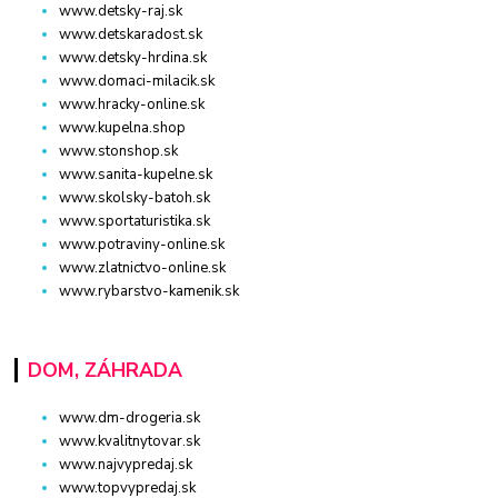
www.detsky-raj.sk
www.detskaradost.sk
www.detsky-hrdina.sk
www.domaci-milacik.sk
www.hracky-online.sk
www.kupelna.shop
www.stonshop.sk
www.sanita-kupelne.sk
www.skolsky-batoh.sk
www.sportaturistika.sk
www.potraviny-online.sk
www.zlatnictvo-online.sk
www.rybarstvo-kamenik.sk
DOM, ZÁHRADA
www.dm-drogeria.sk
www.kvalitnytovar.sk
www.najvypredaj.sk
www.topvypredaj.sk