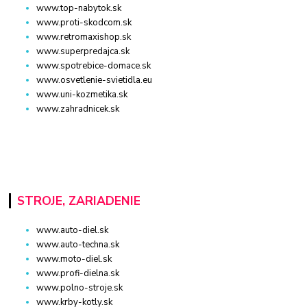
www.top-nabytok.sk
www.proti-skodcom.sk
www.retromaxishop.sk
www.superpredajca.sk
www.spotrebice-domace.sk
www.osvetlenie-svietidla.eu
www.uni-kozmetika.sk
www.zahradnicek.sk
STROJE, ZARIADENIE
www.auto-diel.sk
www.auto-techna.sk
www.moto-diel.sk
www.profi-dielna.sk
www.polno-stroje.sk
www.krby-kotly.sk