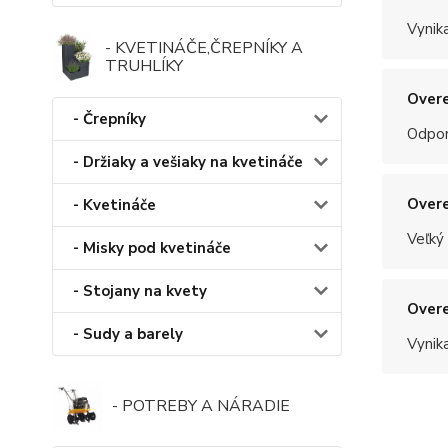
Vynik
- KVETINÁČE,ČREPNÍKY A
TRUHLÍKY
Overe
- Črepníky
Odpo
- Držiaky a vešiaky na kvetináče
Overe
- Kvetináče
Veľký
- Misky pod kvetináče
- Stojany na kvety
Overe
- Sudy a barely
Vynik
- POTREBY A NÁRADIE