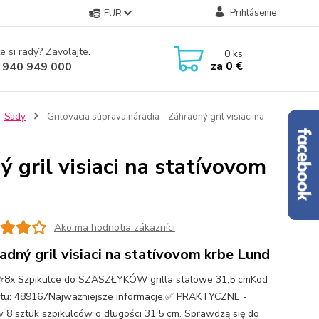
Prihlásenie
EUR
e si rady? Zavolajte.
0
ks
za
0 €
 940 949 000
Sady
Grilovacia súprava náradia - Záhradný gril visiaci na
 gril visiaci na statívovom
Ako ma hodnotia zákazníci
adný gril visiaci na statívovom krbe Lund
8x Szpikulce do SZASZŁYKÓW grilla stalowe 31,5 cmKod
tu: 489167Najważniejsze informacje:✅ PRAKTYCZNE -
 8 sztuk szpikulców o długości 31,5 cm. Sprawdzą się do