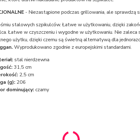
CJONALNE
- Niezastąpione podczas grillowania, ale sprawdzą si
śmiu stalowych szpikulców. Łatwe w użytkowaniu, dzięki zakońc
lca. Łatwe w czyszczeniu i wygodne w użytkowaniu. Nie zaleca 
tnego użytku, dzięki czemu są świetną alternatywą dla jednora
ggan.
Wyprodukowano zgodnie z europejskimi standardami.
eriał:
stal nierdzewna
gość:
31,5 cm
rokość:
2,5 cm
a (g):
206
or dominujący:
czarny