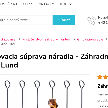
ODSTÚPENIE
GDPR
KONTAKTY
BLOG
Neviet
Hľadať
+421
 Grilovanie
Príslušenstvo k záhradným grilom
Grilovacie náradie
 krbe Lund
ovacia súprava náradia - Záhradný
 Lund
Záhr
⭐⭐⭐⭐⭐
produk
Zestaw