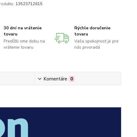
roduktu:
13523712615
30 dní na vrátenie
Rýchle doručenie
tovaru
tovaru
Predĺžili sme dobu na
Vaša spokojnosť je pre
vrátenie tovaru
nás prvoradá
Komentáre
0