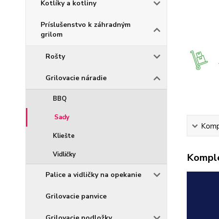
Kotlíky a kotliny
Príslušenstvo k záhradným
grilom
Rošty
Grilovacie náradie
BBQ
Sady
Kompl
Kliešte
Vidličky
Komple
Palice a vidličky na opekanie
Grilovacie panvice
Grilovacie podložky