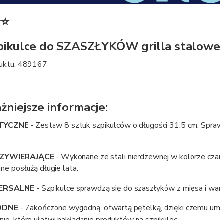
⭐⭐
pikulce do SZASZŁYKÓW grilla stalowe
uktu: 489167
żniejsze informacje:
TYCZNE
- Zestaw 8 sztuk szpikulców o długości 31,5 cm. Spra
RZYWIERAJĄCE
- Wykonane ze stali nierdzewnej w kolorze cza
e posłużą długie lata.
ERSALNE
- Szpikulce sprawdzą się do szaszłyków z mięsa i wa
ODNE
- Zakończone wygodną, otwartą pętelką, dzięki czemu umi
ie, które ułatwi nakładanie produktów na szpikulec.