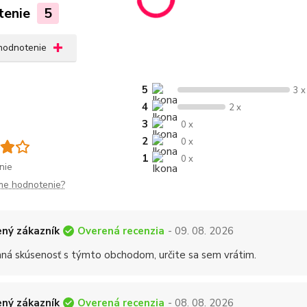
tenie
5
 hodnotenie
5
3 x
4
2 x
3
0 x
2
0 x
1
0 x
nie
me hodnotenie?
Overená recenzia
ný zákazník
- 09. 08. 2026
mná skúsenosť s týmto obchodom, určite sa sem vrátim.
Overená recenzia
ný zákazník
- 08. 08. 2026