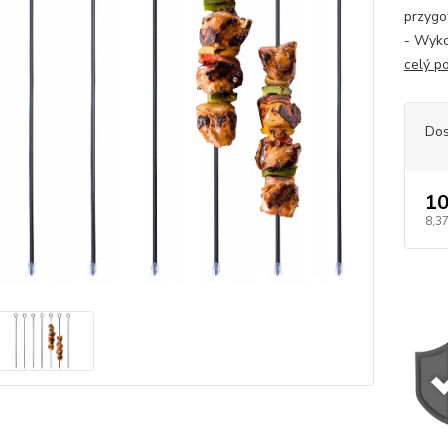
przygo
- Wyko
celý p
Dos
10
8,37