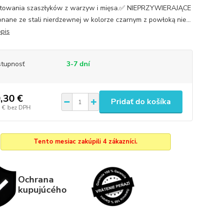
towania szaszłyków z warzyw i mięsa.✅ NIEPRZYWIERAJĄCE
nane ze stali nierdzewnej w kolorze czarnym z powłoką nie...
opis
tupnosť
3-7 dní
,30 €
Pridať do košíka
 €
bez DPH
Tento mesiac zakúpili 4 zákazníci.
Ochrana
kupujúcého