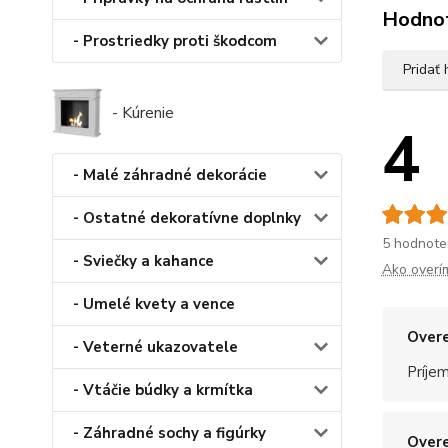
Hodno
- Prostriedky proti škodcom
Pridať
- Kúrenie
4
- Malé záhradné dekorácie
- Ostatné dekoratívne doplnky
5 hodnote
- Sviečky a kahance
Ako overí
- Umelé kvety a vence
Overe
- Veterné ukazovatele
Príje
- Vtáčie búdky a krmítka
- Záhradné sochy a figúrky
Overe