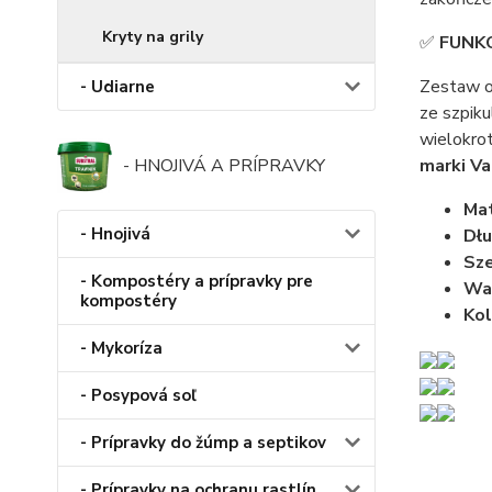
Kryty na grily
✅
FUNK
Zestaw o
- Udiarne
ze szpiku
wielokro
marki Va
- HNOJIVÁ A PRÍPRAVKY
Mat
- Hnojivá
Dłu
Sze
- Kompostéry a prípravky pre
Wag
kompostéry
Kol
- Mykoríza
- Posypová soľ
- Prípravky do žúmp a septikov
- Prípravky na ochranu rastlín