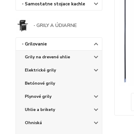
- Samostatne stojace kachle
- GRILY A ÚDIARNE
- Grilovanie
Grily na drevené uhlie
Elektrické grily
Betónové grily
Plynové grily
Uhlie a brikety
Ohniská