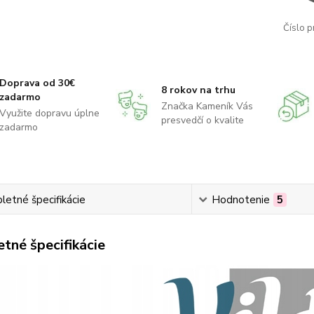
Číslo p
Doprava od 30€
8 rokov na trhu
zadarmo
Značka Kameník Vás
Využite dopravu úplne
presvedčí o kvalite
zadarmo
etné špecifikácie
Hodnotenie
5
tné špecifikácie