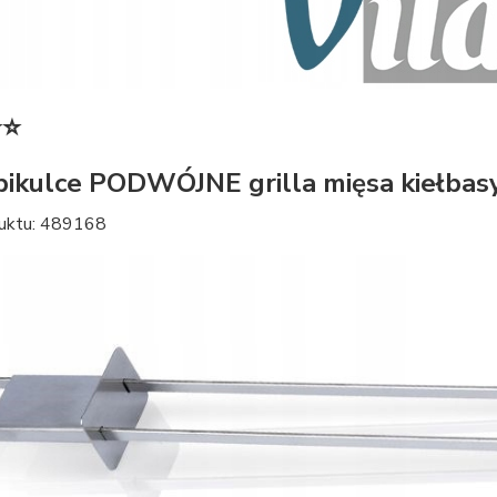
⭐⭐
pikulce PODWÓJNE grilla mięsa kiełba
uktu: 489168