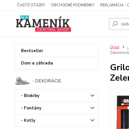
ČASTÉ OTÁZKY
OBCHODNÉ PODMIENKY
REKLAMÁCIA - 
Úvod
-
Bestseller
Zeleninová
Dom a záhrada
Gril
Zele
- DEKORÁCIE
- Biokrby
- Fontány
- Kotly