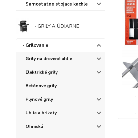
- Samostatne stojace kachle
- GRILY A ÚDIARNE
- Grilovanie
Grily na drevené uhlie
Elektrické grily
Betónové grily
Plynové grily
Uhlie a brikety
Ohniská