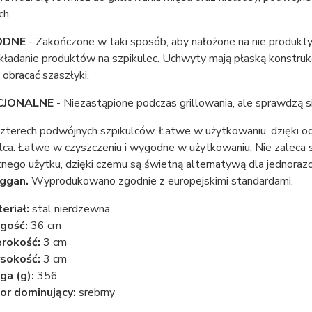
ch.
ODNE
- Zakończone w taki sposób, aby nałożone na nie produkty 
kładanie produktów na szpikulec. Uchwyty mają płaską konstrukcj
 obracać szaszłyki.
CJONALNE
- Niezastąpione podczas grillowania, ale sprawdzą si
zterech podwójnych szpikulców. Łatwe w użytkowaniu, dzięki o
lca. Łatwe w czyszczeniu i wygodne w użytkowaniu. Nie zaleca 
tnego użytku, dzięki czemu są świetną alternatywą dla jednora
ggan.
Wyprodukowano zgodnie z europejskimi standardami.
eriał:
stal nierdzewna
gość:
36 cm
rokość:
3 cm
sokość:
3 cm
a (g):
356
or dominujący:
srebrny