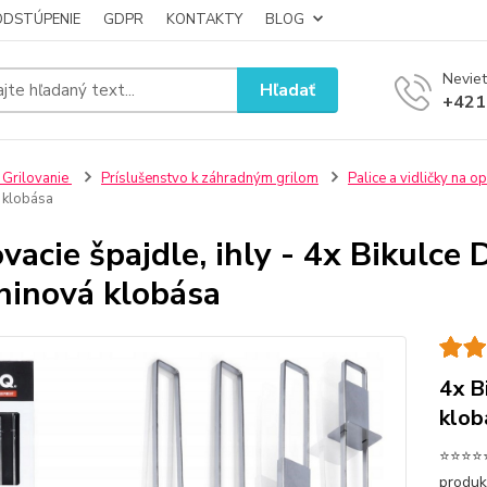
ODSTÚPENIE
GDPR
KONTAKTY
BLOG
Neviet
Hľadať
+421
 Grilovanie
Príslušenstvo k záhradným grilom
Palice a vidličky na o
 klobása
ovacie špajdle, ihly - 4x Bikulce
ninová klobása
4x B
klob
⭐⭐⭐⭐⭐4
produk