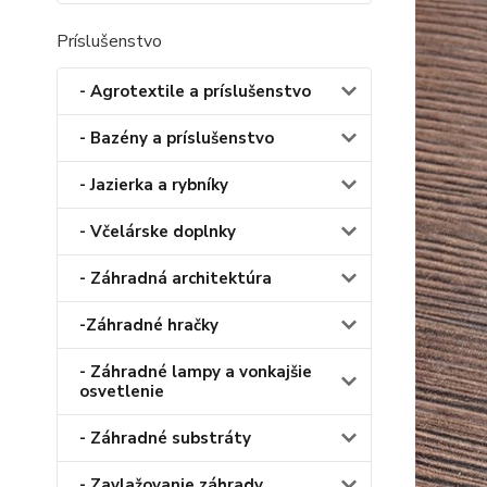
Príslušenstvo
- Agrotextile a príslušenstvo
- Bazény a príslušenstvo
- Jazierka a rybníky
- Včelárske doplnky
- Záhradná architektúra
-Záhradné hračky
- Záhradné lampy a vonkajšie
osvetlenie
- Záhradné substráty
- Zavlažovanie záhrady