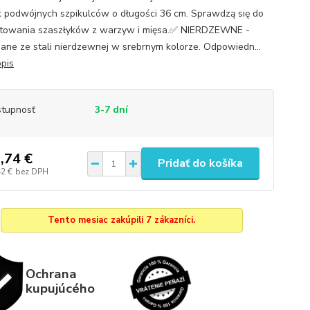
k podwójnych szpikulców o długości 36 cm. Sprawdzą się do
towania szaszłyków z warzyw i mięsa.✅ NIERDZEWNE -
ne ze stali nierdzewnej w srebrnym kolorze. Odpowiedn...
opis
tupnosť
3-7 dní
,74 €
Pridať do košíka
42 €
bez DPH
Tento mesiac zakúpili 7 zákazníci.
Ochrana
kupujúcého