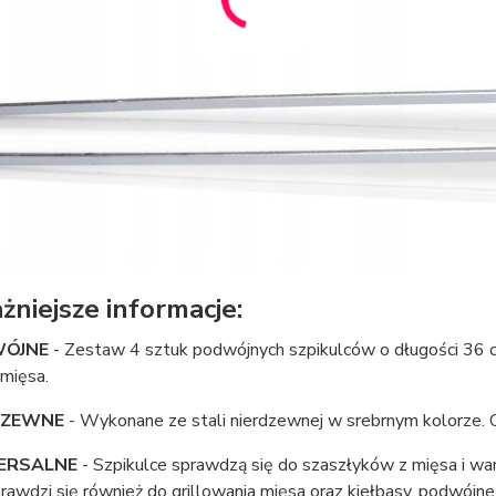
żniejsze informacje:
ÓJNE
- Zestaw 4 sztuk podwójnych szpikulców o długości 36 
mięsa.
DZEWNE
- Wykonane ze stali nierdzewnej w srebrnym kolorze. 
ERSALNE
- Szpikulce sprawdzą się do szaszłyków z mięsa i wa
prawdzi się również do grillowania mięsa oraz kiełbasy, podwójn