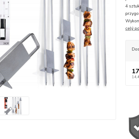
4 sztu
przygo
Wykona
celý p
Dos
17
14,