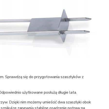
cm. Sprawdzą się do przygotowania szaszłyków z
Odpowiednio użytkowane posłużą długie lata.
rzyw. Dzięki nim możemy umieścić dwa szaszłyki obok
e szpikulce zapewnią stabilne osadzenie potraw na