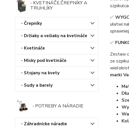
- KVETINÁČE,ČREPNÍKY A
szpikulca
TRUHLÍKY
✅
WYG
- Črepníky
ułatwi na
sprawniej
- Držiaky a vešiaky na kvetináče
✅
FUNK
- Kvetináče
Zestaw c
- Misky pod kvetináče
ze szpiku
wielokro
- Stojany na kvety
marki Va
- Sudy a barely
Mat
Dłu
Sze
- POTREBY A NÁRADIE
Wy
Wag
Kol
- Záhradnícke náradie