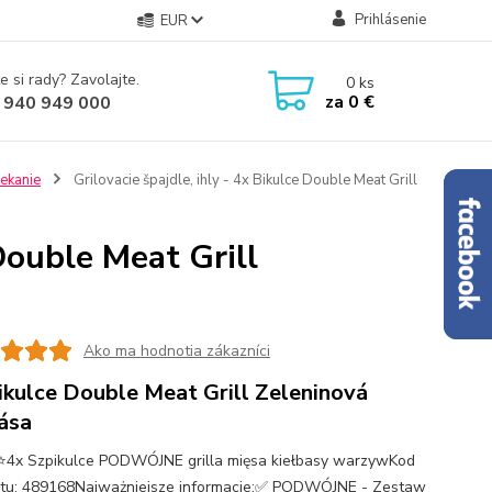
Prihlásenie
EUR
e si rady? Zavolajte.
0
ks
za
0 €
 940 949 000
pekanie
Grilovacie špajdle, ihly - 4x Bikulce Double Meat Grill
 Double Meat Grill
Ako ma hodnotia zákazníci
ikulce Double Meat Grill Zeleninová
ása
x Szpikulce PODWÓJNE grilla mięsa kiełbasy warzywKod
tu: 489168Najważniejsze informacje:✅ PODWÓJNE - Zestaw