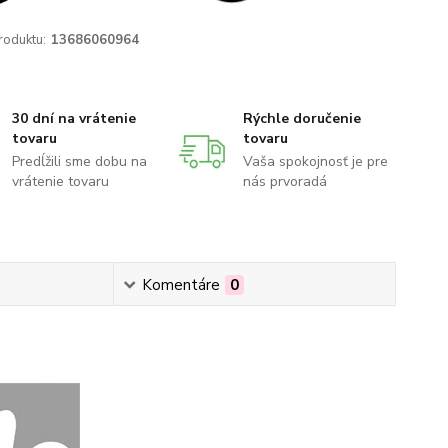
roduktu:
13686060964
30 dní na vrátenie
Rýchle doručenie
tovaru
tovaru
Predĺžili sme dobu na
Vaša spokojnosť je pre
vrátenie tovaru
nás prvoradá
Komentáre
0