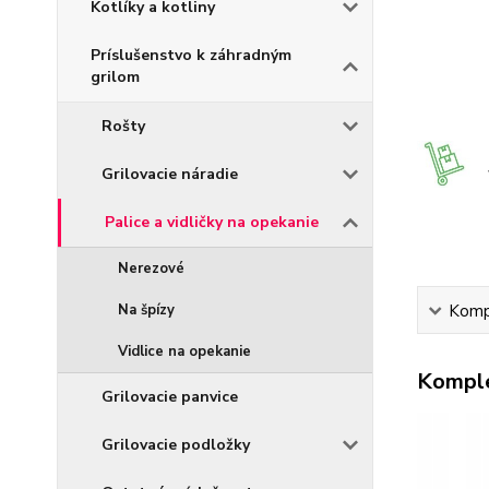
Kotlíky a kotliny
Príslušenstvo k záhradným
grilom
Rošty
Grilovacie náradie
Palice a vidličky na opekanie
Nerezové
Kompl
Na špízy
Vidlice na opekanie
Komple
Grilovacie panvice
Grilovacie podložky