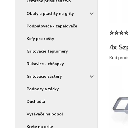
Ostatné príslušenstvo
Obaly a plachty na grily
Podpalovače - zapaľovače
⭐⭐⭐
Kefy pre rošty
4x Sz
Grilovacie teplomery
Kod prod
Rukavice - chňapky
Grilovacie zástery
Podnosy a tácky
Dúchadlá
Vysávače na popol
Kryty na grily