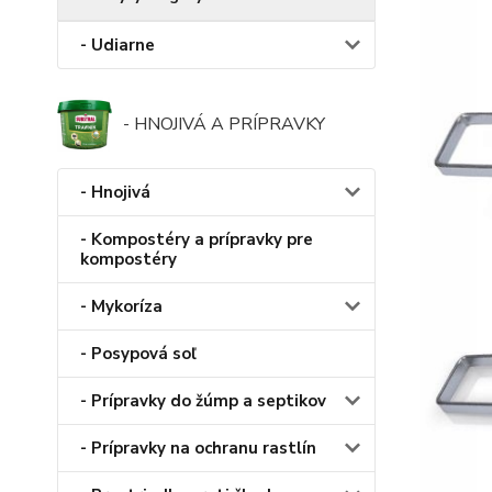
- Udiarne
- HNOJIVÁ A PRÍPRAVKY
- Hnojivá
- Kompostéry a prípravky pre
kompostéry
- Mykoríza
- Posypová soľ
- Prípravky do žúmp a septikov
- Prípravky na ochranu rastlín