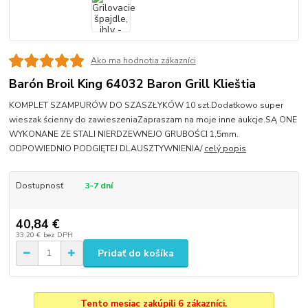
Ako ma hodnotia zákazníci
Barón Broil King 64032 Baron Grill Klieštia
KOMPLET SZAMPURÓW DO SZASZŁYKÓW 10 szt.Dodatkowo super
wieszak ścienny do zawieszeniaZapraszam na moje inne aukcje.SĄ ONE
WYKONANE ZE STALI NIERDZEWNEJO GRUBOŚCI 1,5mm.
ODPOWIEDNIO PODGIĘTEJ DLAUSZTYWNIENIA/
celý popis
Dostupnosť
3-7 dní
40,84 €
33,20 €
bez DPH
Pridať do košíka
Tento mesiac zakúpili 6 zákazníci.