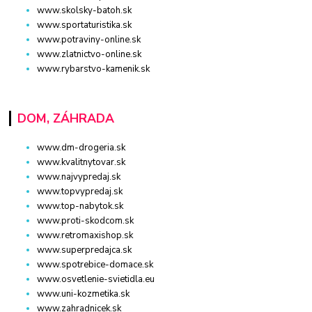
www.skolsky-batoh.sk
www.sportaturistika.sk
www.potraviny-online.sk
www.zlatnictvo-online.sk
www.rybarstvo-kamenik.sk
DOM, ZÁHRADA
www.dm-drogeria.sk
www.kvalitnytovar.sk
www.najvypredaj.sk
www.topvypredaj.sk
www.top-nabytok.sk
www.proti-skodcom.sk
www.retromaxishop.sk
www.superpredajca.sk
www.spotrebice-domace.sk
www.osvetlenie-svietidla.eu
www.uni-kozmetika.sk
www.zahradnicek.sk