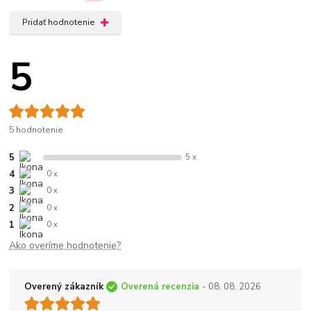
Pridať hodnotenie
5
5 hodnotenie
5
5 x
4
0 x
3
0 x
2
0 x
1
0 x
Ako overíme hodnotenie?
Overený zákazník
Overená recenzia
- 08. 08. 2026