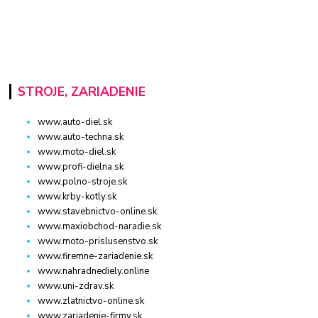
STROJE, ZARIADENIE
www.auto-diel.sk
www.auto-techna.sk
www.moto-diel.sk
www.profi-dielna.sk
www.polno-stroje.sk
www.krby-kotly.sk
www.stavebnictvo-online.sk
www.maxiobchod-naradie.sk
www.moto-prislusenstvo.sk
www.firemne-zariadenie.sk
www.nahradnediely.online
www.uni-zdrav.sk
www.zlatnictvo-online.sk
www.zariadenie-firmy.sk