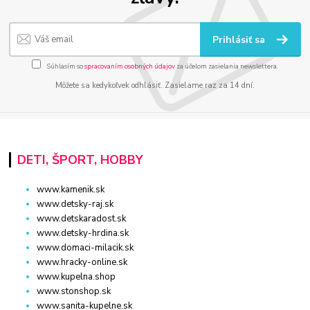
Prihlásiť sa
Súhlasím so
spracovaním osobných údajov
za účelom zasielania newslettera.
Môžete sa kedykoľvek odhlásiť. Zasielame raz za 14 dní.
DETI, ŠPORT, HOBBY
www.kamenik.sk
www.detsky-raj.sk
www.detskaradost.sk
www.detsky-hrdina.sk
www.domaci-milacik.sk
www.hracky-online.sk
www.kupelna.shop
www.stonshop.sk
www.sanita-kupelne.sk