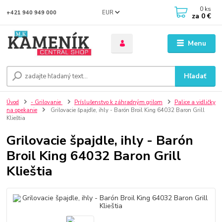
0
ks
EUR
+421 940 949 000
za
0 €
Menu
Hľadať
Úvod
- Grilovanie
Príslušenstvo k záhradným grilom
Palice a vidličky
na opekanie
Grilovacie špajdle, ihly - Barón Broil King 64032 Baron Grill
Klieštia
Grilovacie špajdle, ihly - Barón
Broil King 64032 Baron Grill
Klieštia