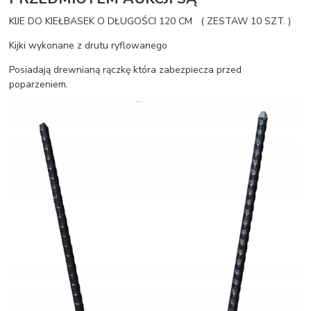
KIJE DO KIEŁBASEK O DŁUGOŚCI 120 CM ( ZESTAW 10 SZT. )
Kijki wykonane z drutu ryflowanego
Posiadają drewnianą rączkę która zabezpiecza przed
poparzeniem.