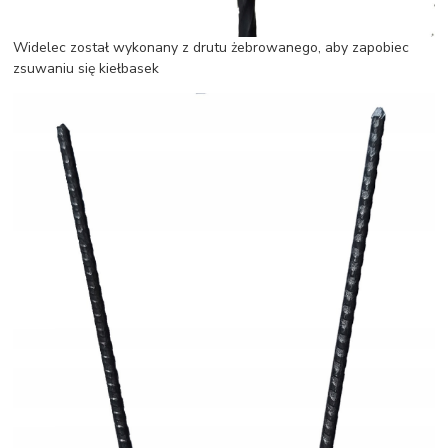
Widelec został wykonany z drutu żebrowanego, aby zapobiec
zsuwaniu się kiełbasek