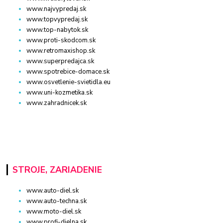
www.najvypredaj.sk
www.topvypredaj.sk
www.top-nabytok.sk
www.proti-skodcom.sk
www.retromaxishop.sk
www.superpredajca.sk
www.spotrebice-domace.sk
www.osvetlenie-svietidla.eu
www.uni-kozmetika.sk
www.zahradnicek.sk
STROJE, ZARIADENIE
www.auto-diel.sk
www.auto-techna.sk
www.moto-diel.sk
www.profi-dielna.sk