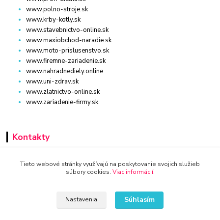
www.polno-stroje.sk
www.krby-kotly.sk
www.stavebnictvo-online.sk
www.maxiobchod-naradie.sk
www.moto-prislusenstvo.sk
www.firemne-zariadenie.sk
www.nahradnediely.online
www.uni-zdrav.sk
www.zlatnictvo-online.sk
www.zariadenie-firmy.sk
Kontakty
+421 940 949 000
Tieto webové stránky využívajú na poskytovanie svojich služieb
súbory cookies.
Viac informácií
.
info@kamenik.sk
Súhlasím
Nastavenia