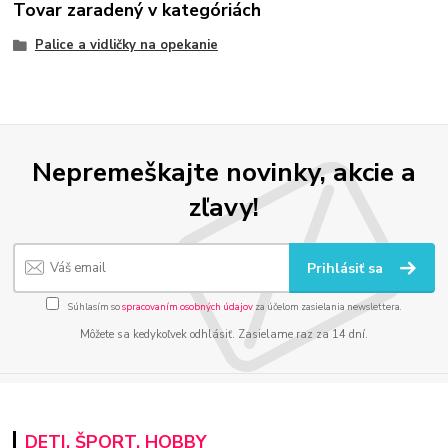
Tovar zaradený v kategóriách
Palice a vidličky na opekanie
Nepremeškajte novinky, akcie a
zľavy!
Prihlásiť sa
Súhlasím so
spracovaním osobných údajov
za účelom zasielania newslettera.
Môžete sa kedykoľvek odhlásiť. Zasielame raz za 14 dní.
DETI, ŠPORT, HOBBY