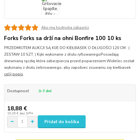
Ako ma hodnotia zákazníci
Forks Forks sa drží na ohni Bonfire 100 10 ks
PRZEDMIOTEM AUKCJI SĄ KIJE DO KIEŁBASEK O DŁUGOŚCI 120 CM (
ZESTAW 10 SZT. ) Kijki wykonane z drutu ryflowanegoPosiadają
drewnianą rączkę która zabezpiecza przed poparzeniem.Widelec został
wykonany z drutu żebrowanego, aby zapobiec zsuwaniu się kiełbasek
celý popis
Dostupnosť
3-7 dní
18,88 €
15,35 €
bez DPH
Pridať do košíka