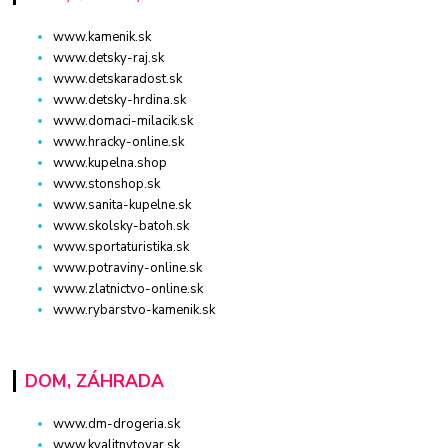
www.kamenik.sk
www.detsky-raj.sk
www.detskaradost.sk
www.detsky-hrdina.sk
www.domaci-milacik.sk
www.hracky-online.sk
www.kupelna.shop
www.stonshop.sk
www.sanita-kupelne.sk
www.skolsky-batoh.sk
www.sportaturistika.sk
www.potraviny-online.sk
www.zlatnictvo-online.sk
www.rybarstvo-kamenik.sk
DOM, ZÁHRADA
www.dm-drogeria.sk
www.kvalitnytovar.sk