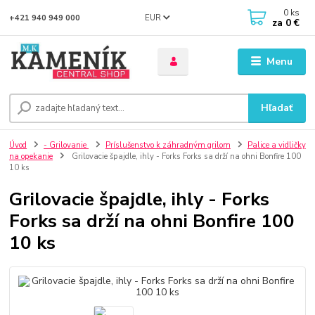
0
ks
EUR
+421 940 949 000
za
0 €
Menu
Hľadať
Úvod
- Grilovanie
Príslušenstvo k záhradným grilom
Palice a vidličky
na opekanie
Grilovacie špajdle, ihly - Forks Forks sa drží na ohni Bonfire 100
10 ks
Grilovacie špajdle, ihly - Forks
Forks sa drží na ohni Bonfire 100
10 ks