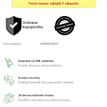
Tento mesiac zakúpili 3 zákazníci.
Ochrana
kupujúcého
Číslo produktu:
13584618327
Doprava od 30€ zadarmo
Využite dopravu úplne zadarmo
8 rokov na trhu
Značka Kameník Vás presvedčí o kvalite
30 dní na vrátenie tovaru
Predĺžili sme dobu na vrátenie tovaru