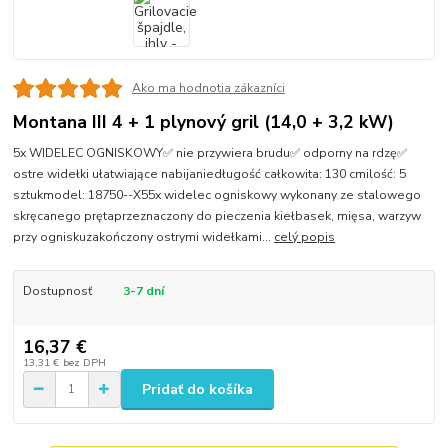
Ako ma hodnotia zákazníci
Montana III 4 + 1 plynový gril (14,0 + 3,2 kW)
5x WIDELEC OGNISKOWY✅ nie przywiera brudu✅ odporny na rdzę✅
ostre widełki ułatwiające nabijaniedługość całkowita: 130 cmilość: 5
sztukmodel: 18750--X55x widelec ogniskowy wykonany ze stalowego
skręcanego prętaprzeznaczony do pieczenia kiełbasek, mięsa, warzyw
przy ogniskuzakończony ostrymi widełkami...
celý popis
Dostupnosť
3-7 dní
16,37 €
13,31 €
bez DPH
Pridať do košíka