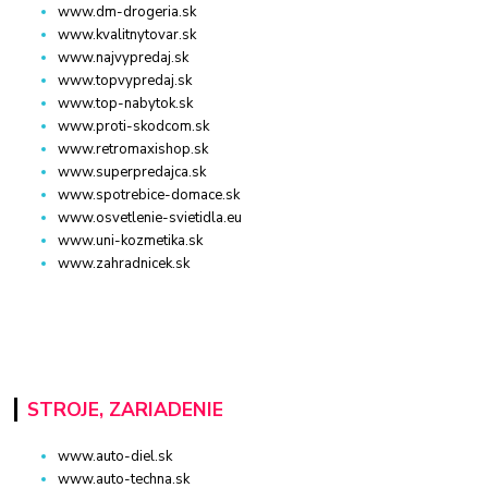
www.dm-drogeria.sk
www.kvalitnytovar.sk
www.najvypredaj.sk
www.topvypredaj.sk
www.top-nabytok.sk
www.proti-skodcom.sk
www.retromaxishop.sk
www.superpredajca.sk
www.spotrebice-domace.sk
www.osvetlenie-svietidla.eu
www.uni-kozmetika.sk
www.zahradnicek.sk
STROJE, ZARIADENIE
www.auto-diel.sk
www.auto-techna.sk