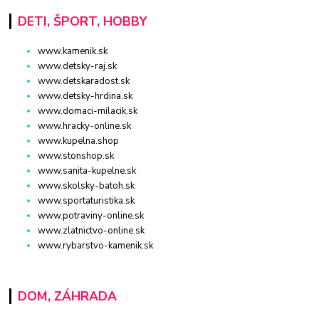
DETI, ŠPORT, HOBBY
www.kamenik.sk
www.detsky-raj.sk
www.detskaradost.sk
www.detsky-hrdina.sk
www.domaci-milacik.sk
www.hracky-online.sk
www.kupelna.shop
www.stonshop.sk
www.sanita-kupelne.sk
www.skolsky-batoh.sk
www.sportaturistika.sk
www.potraviny-online.sk
www.zlatnictvo-online.sk
www.rybarstvo-kamenik.sk
DOM, ZÁHRADA