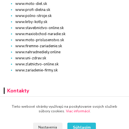
www.moto-diel.sk
www.profi-dielna.sk
www.polno-stroje.sk
www.krby-kotly.sk
www.stavebnictvo-online.sk
www.maxiobchod-naradie.sk
www.moto-prislusenstvo.sk
www.firemne-zariadenie.sk
www.nahradnediely.online
www.uni-zdrav.sk
www.zlatnictvo-online.sk
www.zariadenie-firmy.sk
Kontakty
+421 940 949 000
Tieto webové stránky využívajú na poskytovanie svojich služieb
súbory cookies.
Viac informácií
.
info@kamenik.sk
Súhlasím
Nastavenia