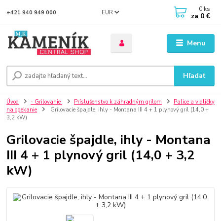
0
ks
EUR
+421 940 949 000
za
0 €
Menu
Hľadať
Úvod
- Grilovanie
Príslušenstvo k záhradným grilom
Palice a vidličky
na opekanie
Grilovacie špajdle, ihly - Montana III 4 + 1 plynový gril (14,0 +
3,2 kW)
Grilovacie špajdle, ihly - Montana
III 4 + 1 plynový gril (14,0 + 3,2
kW)