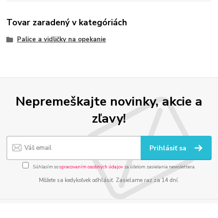
Tovar zaradený v kategóriách
Palice a vidličky na opekanie
Nepremeškajte novinky, akcie a
zľavy!
Prihlásiť sa
Súhlasím so
spracovaním osobných údajov
za účelom zasielania newslettera.
Môžete sa kedykoľvek odhlásiť. Zasielame raz za 14 dní.