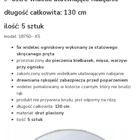
długość całkowita: 130 cm
ilość: 5 sztuk
model: 18750--X5
5x widelec ogniskowy wykonany ze stalowego
skręcanego pręta
przeznaczony
do pieczenia kiełbasek, mięsa, warzyw
przy ognisku
zakończony ostrymi widełkami ułatwiającymi nabijanie
drewniana rękojeść zabezpiecza przed poparzeniem
widelec pomalowany w kolorze czarnym, który nie brudzi
rąk
produkt nie przywiera brudu, jest odporny na rdzę
długość całkowita:
130 cm
materiał:
drut pleciony
ilość:
5 sztuk