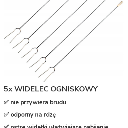
5x WIDELEC OGNISKOWY
✅ nie przywiera brudu
✅ odporny na rdzę
✅ ostre widełki ułatwiające nabijanie