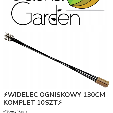
⚡WIDELEC OGNISKOWY 130CM
KOMPLET 10SZT⚡
✅Specyfikacja: