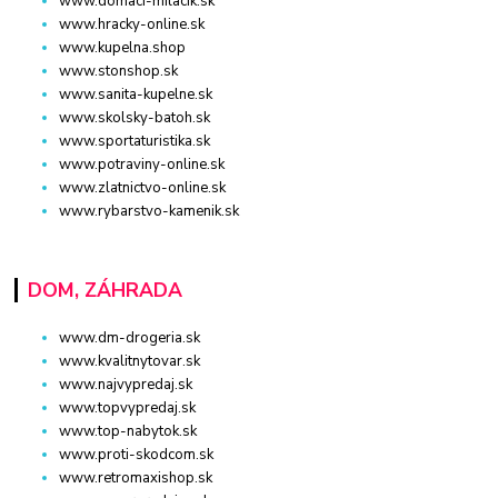
www.domaci-milacik.sk
www.hracky-online.sk
www.kupelna.shop
www.stonshop.sk
www.sanita-kupelne.sk
www.skolsky-batoh.sk
www.sportaturistika.sk
www.potraviny-online.sk
www.zlatnictvo-online.sk
www.rybarstvo-kamenik.sk
DOM, ZÁHRADA
www.dm-drogeria.sk
www.kvalitnytovar.sk
www.najvypredaj.sk
www.topvypredaj.sk
www.top-nabytok.sk
www.proti-skodcom.sk
www.retromaxishop.sk