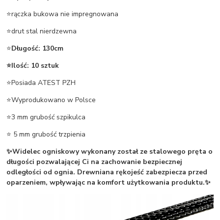
⭐rączka bukowa nie impregnowana
⭐drut stal nierdzewna
⭐
Długość: 130cm
⭐Ilość: 10 sztuk
⭐Posiada ATEST PZH
⭐Wyprodukowano w Polsce
⭐3 mm grubość szpikulca
⭐ 5 mm grubość trzpienia
✨Widelec ogniskowy wykonany został ze stalowego pręta o
długości pozwalającej Ci na zachowanie bezpiecznej
odległości od ognia. Drewniana rękojeść zabezpiecza przed
oparzeniem, wpływając na komfort użytkowania produktu.✨