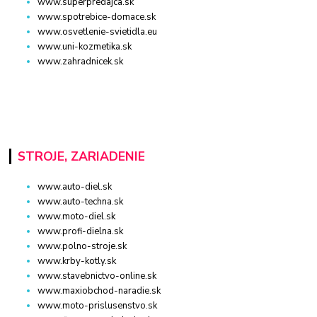
www.superpredajca.sk
www.spotrebice-domace.sk
www.osvetlenie-svietidla.eu
www.uni-kozmetika.sk
www.zahradnicek.sk
STROJE, ZARIADENIE
www.auto-diel.sk
www.auto-techna.sk
www.moto-diel.sk
www.profi-dielna.sk
www.polno-stroje.sk
www.krby-kotly.sk
www.stavebnictvo-online.sk
www.maxiobchod-naradie.sk
www.moto-prislusenstvo.sk