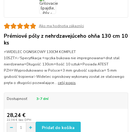
Ako ma hodnotia zákazníci
Prémiové póly z nehrdzavejúceho ohňa 130 cm 10
ks
⚡WIDELEC OGNISKOWY 130CM KOMPLET
10SZT⚡✅Specyfikacja:⭐rączka bukowa nie impregnowana⭐drut stal
nierdzewna⭐Długość: 130cm⭐Ilość: 10 sztuk⭐Posiada ATEST
PZH⭐Wyprodukowano w Polsce⭐3 mm grubość szpikulca⭐ 5 mm
grubość trzpienia✨Widelec ogniskowy wykonany został ze stalowego
pręta o długości pozwalające...
celý popis
Dostupnosť
3-7 dní
28,24 €
22,96 €
bez DPH
Pridať do košíka