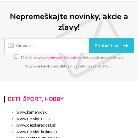
Nepremeškajte novinky, akcie a
zľavy!
Prihlásiť sa
Súhlasím so
spracovaním osobných údajov
za účelom zasielania newslettera.
Môžete sa kedykoľvek odhlásiť. Zasielame raz za 14 dní.
DETI, ŠPORT, HOBBY
www.kamenik.sk
www.detsky-raj.sk
www.detskaradost.sk
www.detsky-hrdina.sk