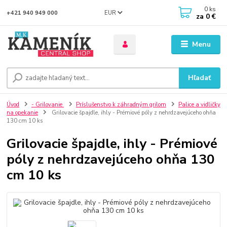
0
ks
EUR
+421 940 949 000
za
0 €
Menu
Hľadať
Úvod
- Grilovanie
Príslušenstvo k záhradným grilom
Palice a vidličky
na opekanie
Grilovacie špajdle, ihly - Prémiové póly z nehrdzavejúceho ohňa
130 cm 10 ks
Grilovacie špajdle, ihly - Prémiové
póly z nehrdzavejúceho ohňa 130
cm 10 ks