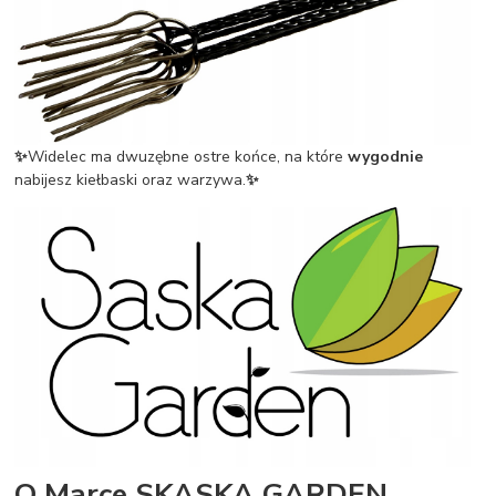
✨
Widelec ma dwuzębne ostre końce, na które
wygodnie
nabijesz kiełbaski oraz warzywa.
✨
O Marce SKASKA GARDEN