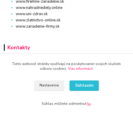
www.firemne-zariadenie.sk
www.nahradnediely.online
www.uni-zdrav.sk
www.zlatnictvo-online.sk
www.zariadenie-firmy.sk
Kontakty
+421 940 949 000
Tieto webové stránky využívajú na poskytovanie svojich služieb
súbory cookies.
Viac informácií
.
info@kamenik.sk
Súhlasím
Nastavenia
Súhlas môžete odmietnuť
tu
.
© 2024 Všetky práva vyhradené KAMENIK.SK
Vytvorené na
Eshop-rychlo.sk