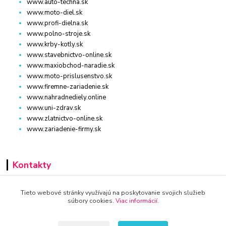
www.auto-techna.sk
www.moto-diel.sk
www.profi-dielna.sk
www.polno-stroje.sk
www.krby-kotly.sk
www.stavebnictvo-online.sk
www.maxiobchod-naradie.sk
www.moto-prislusenstvo.sk
www.firemne-zariadenie.sk
www.nahradnediely.online
www.uni-zdrav.sk
www.zlatnictvo-online.sk
www.zariadenie-firmy.sk
Kontakty
+421 940 949 000
Tieto webové stránky využívajú na poskytovanie svojich služieb
súbory cookies.
Viac informácií
.
info@kamenik.sk