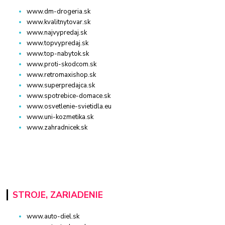
www.dm-drogeria.sk
www.kvalitnytovar.sk
www.najvypredaj.sk
www.topvypredaj.sk
www.top-nabytok.sk
www.proti-skodcom.sk
www.retromaxishop.sk
www.superpredajca.sk
www.spotrebice-domace.sk
www.osvetlenie-svietidla.eu
www.uni-kozmetika.sk
www.zahradnicek.sk
STROJE, ZARIADENIE
www.auto-diel.sk