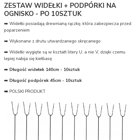
ZESTAW WIDEŁKI + PODPÓRKI NA
OGNISKO - PO 10SZTUK
➡️ Widełki posiadają drewnianą rączkę, która zabezpiecza przed
poparzeniem
➡️ Wykonane z drutu utwardzanego skręcanego
➡️ Widełki wygięte są w kształt litery U, a nie V, dzięki czemu
lepiej nabija się kiełbasę
➡️
Długość widełek 140cm - 10sztuk
➡️
Długość podpórek 45cm - 10sztuk
➡️
POLSKI PRODUKT