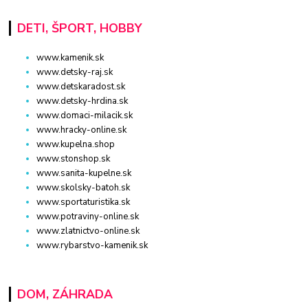
DETI, ŠPORT, HOBBY
www.kamenik.sk
www.detsky-raj.sk
www.detskaradost.sk
www.detsky-hrdina.sk
www.domaci-milacik.sk
www.hracky-online.sk
www.kupelna.shop
www.stonshop.sk
www.sanita-kupelne.sk
www.skolsky-batoh.sk
www.sportaturistika.sk
www.potraviny-online.sk
www.zlatnictvo-online.sk
www.rybarstvo-kamenik.sk
DOM, ZÁHRADA