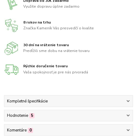
Doprava od 30€ zadarmo
Využite dopravu úplne zadarmo
8 rokov na trhu
Značka Kameník Vás presvedčí o kvalite
30 dní na vrátenie tovaru
Predĺžili sme dobu na vrátenie tovaru
Rýchle doručenie tovaru
Vaša spokojnosť je pre nás prvoradá
Kompletné špecifikácie
Hodnotenie
5
Komentáre
0