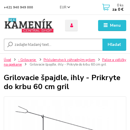
0
ks
EUR
+421 940 949 000
za
0 €
Menu
Hľadať
Úvod
- Grilovanie
Príslušenstvo k záhradným grilom
Palice a vidličky
na opekanie
Grilovacie špajdle, ihly - Prikryte do krbu 60 cm gril
Grilovacie špajdle, ihly - Prikryte
do krbu 60 cm gril