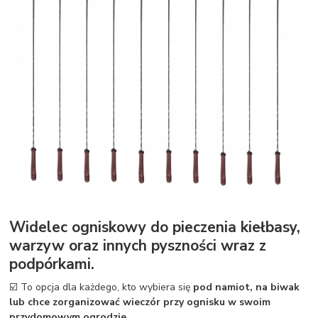
Widelec ogniskowy do pieczenia kiełbasy,
warzyw oraz innych pyszności wraz z
podpórkami.
☑️ To opcja dla każdego, kto wybiera się
pod namiot, na biwak
lub chce zorganizować wieczór przy ognisku w swoim
przydomowym ogrodzie.