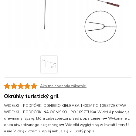
Ako ma hodnotia zákazníci
Okrúhly turistický gril
WIDEŁKI + PODPÓRKI OGNISKO KIEŁBASA 140CM PO 10SZTZESTAW
WIDEŁKI + PODPÓRKI NA OGNISKO - PO 10SZTUK➡️ Widełki posiadają
drewnianą rączkę, która zabezpiecza przed poparzeniem➡️ Wykonane z
drutu utwardzanego skręcanego➡️ Widełki wygięte są w kształt litery U,
a nie V, dzięki czemu lepiej nabija się ki...
celý popis