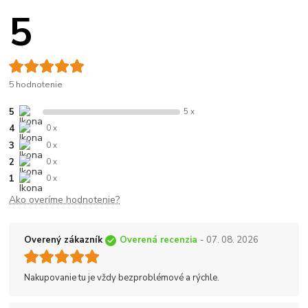
5
5 hodnotenie
5
5 x
4
0 x
3
0 x
2
0 x
1
0 x
Ako overíme hodnotenie?
Overený zákazník
Overená recenzia
- 07. 08. 2026
Nakupovanie tu je vždy bezproblémové a rýchle.