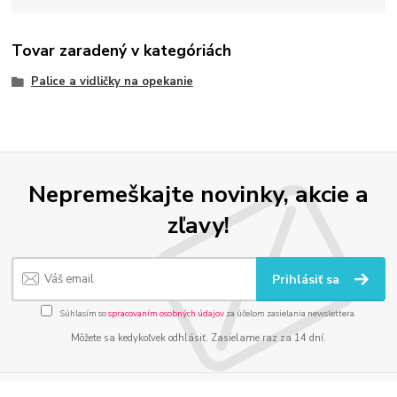
Tovar zaradený v kategóriách
Palice a vidličky na opekanie
Nepremeškajte novinky, akcie a
zľavy!
Prihlásiť sa
Súhlasím so
spracovaním osobných údajov
za účelom zasielania newslettera.
Môžete sa kedykoľvek odhlásiť. Zasielame raz za 14 dní.