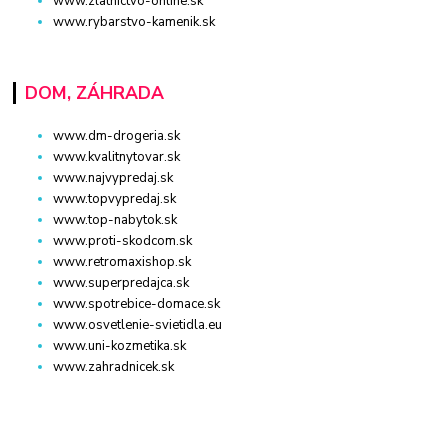
www.zlatnictvo-online.sk
www.rybarstvo-kamenik.sk
DOM, ZÁHRADA
www.dm-drogeria.sk
www.kvalitnytovar.sk
www.najvypredaj.sk
www.topvypredaj.sk
www.top-nabytok.sk
www.proti-skodcom.sk
www.retromaxishop.sk
www.superpredajca.sk
www.spotrebice-domace.sk
www.osvetlenie-svietidla.eu
www.uni-kozmetika.sk
www.zahradnicek.sk