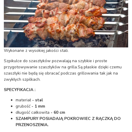
Wykonane z wysokiej jakości stali.
Szpikulce do szaszłyków pozwalają na szybkie i proste
przygotowywanie szaszłyków na grilla.Są płaskie dzięki czemu
szaszłyki nie będą się obracać podczas grillowania tak jak na
zwykłych szpilkach.
SPECYFIKACJA :
materiał
- stal
grubość
- 1 mm
długość całkowita
- 60 cm
SZAMPURY POSIADAJĄ POKROWIEC Z RĄCZKĄ DO
PRZENOSZENIA.