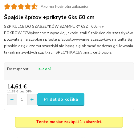
Ako ma hodnotia zákazníci
Špajdle špízov +prikryte 6ks 60 cm
SZPIKULCE DO SZASZŁYKÓW SZAMPURY 6SZT 60cm +
POKROWIECWykonane z wysokiej jakości stali.Szpikulce do szaszłyków
pozwalają na szybkie i proste przygotowywanie szaszłyków na grilla.Są
płaskie dzięki czemu szaszłyki nie będą się obracać podczas grillowania
tak jak na zwykłych szpilkach.SPECYFIKACJA :ma...
celý popis
Dostupnosť
3-7 dní
14,61 €
11,88 €
bez DPH
Pridať do košíka
Tento mesiac zakúpili 1 zákazníci.