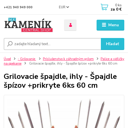
0
ks
EUR
+421 940 949 000
za
0 €
Menu
Hľadať
Úvod
- Grilovanie
Príslušenstvo k záhradným grilom
Palice a vidličky
na opekanie
Grilovacie špajdle, ihly - Špajdle špízov +prikryte 6ks 60 cm
Grilovacie špajdle, ihly - Špajdle
špízov +prikryte 6ks 60 cm