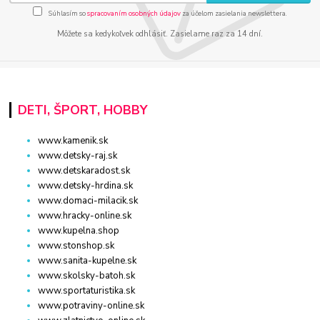
Súhlasím so
spracovaním osobných údajov
za účelom zasielania newslettera.
Môžete sa kedykoľvek odhlásiť. Zasielame raz za 14 dní.
DETI, ŠPORT, HOBBY
www.kamenik.sk
www.detsky-raj.sk
www.detskaradost.sk
www.detsky-hrdina.sk
www.domaci-milacik.sk
www.hracky-online.sk
www.kupelna.shop
www.stonshop.sk
www.sanita-kupelne.sk
www.skolsky-batoh.sk
www.sportaturistika.sk
www.potraviny-online.sk