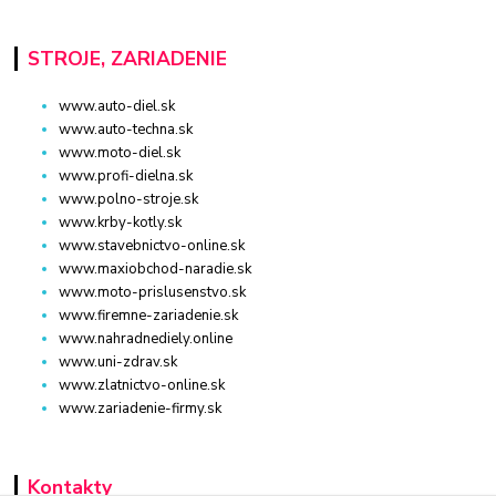
STROJE, ZARIADENIE
www.auto-diel.sk
www.auto-techna.sk
www.moto-diel.sk
www.profi-dielna.sk
www.polno-stroje.sk
www.krby-kotly.sk
www.stavebnictvo-online.sk
www.maxiobchod-naradie.sk
www.moto-prislusenstvo.sk
www.firemne-zariadenie.sk
www.nahradnediely.online
www.uni-zdrav.sk
www.zlatnictvo-online.sk
www.zariadenie-firmy.sk
Kontakty