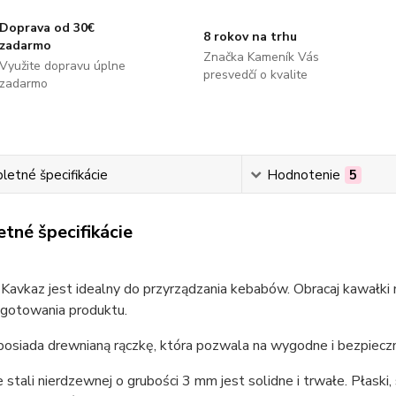
Doprava od 30€
8 rokov na trhu
zadarmo
Značka Kameník Vás
Využite dopravu úplne
presvedčí o kvalite
zadarmo
etné špecifikácie
Hodnotenie
5
tné špecifikácie
Kavkaz jest idealny do przyrządzania kebabów. Obracaj kawałki 
ugotowania produktu.
posiada drewnianą rączkę, która pozwala na wygodne i bezpiecz
 stali nierdzewnej o grubości 3 mm jest solidne i trwałe. Płask