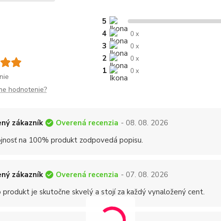
5
4
0 x
3
0 x
2
0 x
1
0 x
nie
me hodnotenie?
Overená recenzia
ný zákazník
- 08. 08. 2026
jnosť na 100% produkt zodpovedá popisu.
Overená recenzia
ný zákazník
- 07. 08. 2026
 produkt je skutočne skvelý a stojí za každý vynaložený cent.