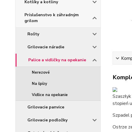
Kotlíky a kotliny
Príslušenstvo k záhradným
grilom
Rošty
Grilovacie náradie
Kompl
Palice a vidličky na opekanie
Nerezové
Komple
Na špízy
Vidlice na opekanie
Szaszłyk 
stopień 
Grilovacie panvice
Szpadel 
Grilovacie podložky
Ostrze ze