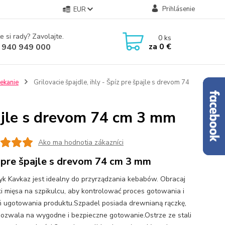
Prihlásenie
EUR
e si rady? Zavolajte.
0
ks
za
0 €
 940 949 000
pekanie
Grilovacie špajdle, ihly - Špíz pre špajle s drevom 74
špajle s drevom 74 cm 3 mm
Ako ma hodnotia zákazníci
 pre špajle s drevom 74 cm 3 mm
yk Kavkaz jest idealny do przyrządzania kebabów. Obracaj
i mięsa na szpikulcu, aby kontrolować proces gotowania i
ń ugotowania produktu.Szpadel posiada drewnianą rączkę,
pozwala na wygodne i bezpieczne gotowanie.Ostrze ze stali