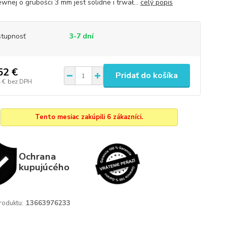
ewnej o grubości 3 mm jest solidne i trwał...
celý popis
tupnosť
3-7 dní
52 €
Pridať do košíka
 €
bez DPH
Tento mesiac zakúpili 6 zákazníci.
Ochrana
kupujúcého
roduktu:
13663976233