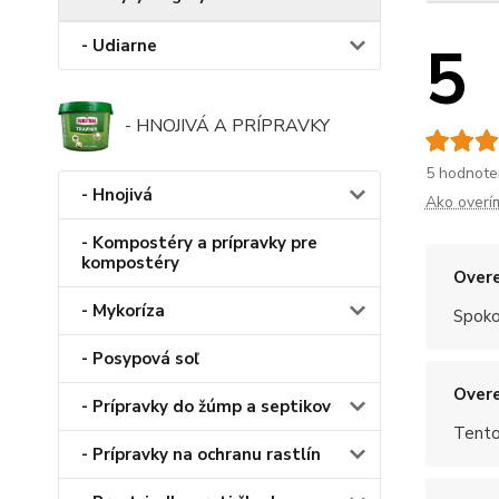
5
- Udiarne
- HNOJIVÁ A PRÍPRAVKY
5 hodnote
- Hnojivá
Ako overí
- Kompostéry a prípravky pre
kompostéry
Overe
- Mykoríza
Spoko
- Posypová soľ
Overe
- Prípravky do žúmp a septikov
Tento
- Prípravky na ochranu rastlín