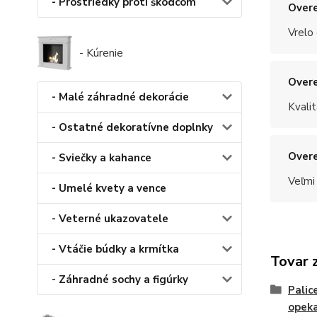
- Prostriedky proti škodcom
Overe
Vrelo
- Kúrenie
Overe
- Malé záhradné dekorácie
Kvalit
- Ostatné dekoratívne doplnky
Overe
- Sviečky a kahance
Veľmi
- Umelé kvety a vence
- Veterné ukazovatele
- Vtáčie búdky a krmítka
Tovar 
- Záhradné sochy a figúrky
Palic
opek