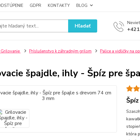
ODSTÚPENIE
GDPR
KONTAKTY
BLOG
Neviet
Hľadať
+421
 Grilovanie
Príslušenstvo k záhradným grilom
Palice a vidličky na o
ovacie špajdle, ihly - Špíz pre 
Špíz
Szaszł
kawałk
stopie
która 