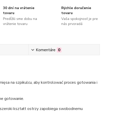
30 dní na vrátenie
Rýchle doručenie
tovaru
tovaru
Predĺžili sme dobu na
Vaša spokojnosť je pre
vrátenie tovaru
nás prvoradá
Komentáre
0
mięsa na szpikulcu, aby kontrolować proces gotowania i
ne gotowanie.
i, szeroki kształt ostrzy zapobiega swobodnemu