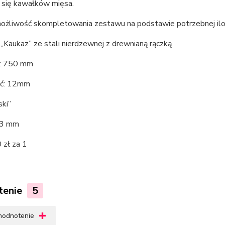
u się kawałków mięsa.
 możliwość skompletowania zestawu na podstawie potrzebnej iloś
„Kaukaz” ze stali nierdzewnej z drewnianą rączką
: 750 mm
ść: 12mm
ski”
 3 mm
 zł za 1
tenie
5
 hodnotenie