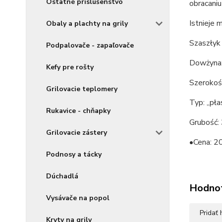
Ostatné príslušenstvo
obracani
Istnieje
Obaly a plachty na grily
Szaszłyk 
Podpalovače - zapaľovače
Dowżyna
Kefy pre rošty
Szeroko
Grilovacie teplomery
Typ: „pła
Rukavice - chňapky
Grubość:
Grilovacie zástery
•Cena: 20
Podnosy a tácky
Dúchadlá
Hodno
Vysávače na popol
Pridať
Kryty na grily