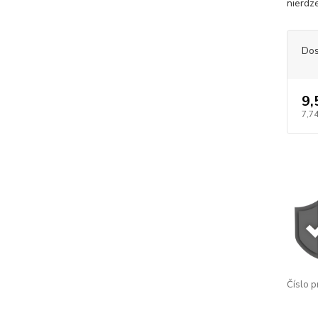
nierdz
Dos
9,
7,74
Číslo p