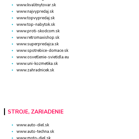
www.kvalitnytovar.sk
www.najvypredaj.sk
www.topvypredaj.sk
www.top-nabytok.sk
www.proti-skodcom.sk
www.retromaxishop.sk
www.superpredajca.sk
www.spotrebice-domace.sk
www.osvetlenie-svietidla.eu
www.uni-kozmetika.sk
www.zahradnicek.sk
STROJE, ZARIADENIE
www.auto-diel.sk
www.auto-techna.sk
www.moto-diel.sk