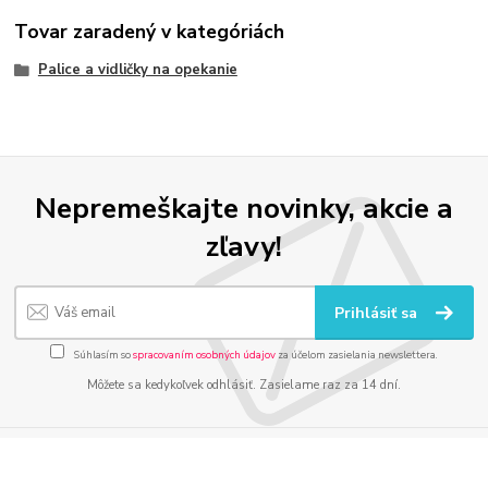
Tovar zaradený v kategóriách
Palice a vidličky na opekanie
Nepremeškajte novinky, akcie a
zľavy!
Prihlásiť sa
Súhlasím so
spracovaním osobných údajov
za účelom zasielania newslettera.
Môžete sa kedykoľvek odhlásiť. Zasielame raz za 14 dní.