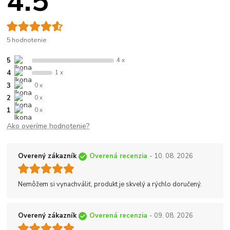
4.5
5 hodnotenie
5
4 x
4
1 x
3
0 x
2
0 x
1
0 x
Ako overíme hodnotenie?
Overený zákazník
Overená recenzia
- 10. 08. 2026
Nemôžem si vynachváliť, produkt je skvelý a rýchlo doručený.
Overený zákazník
Overená recenzia
- 09. 08. 2026