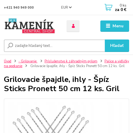
0
ks
EUR
+421 940 949 000
za
0 €
Menu
Hľadať
Úvod
- Grilovanie
Príslušenstvo k záhradným grilom
Palice a vidličky
na opekanie
Grilovacie špajdle, ihly - Špíz Sticks Pronett 50 cm 12 ks. Gril
Grilovacie špajdle, ihly - Špíz
Sticks Pronett 50 cm 12 ks. Gril