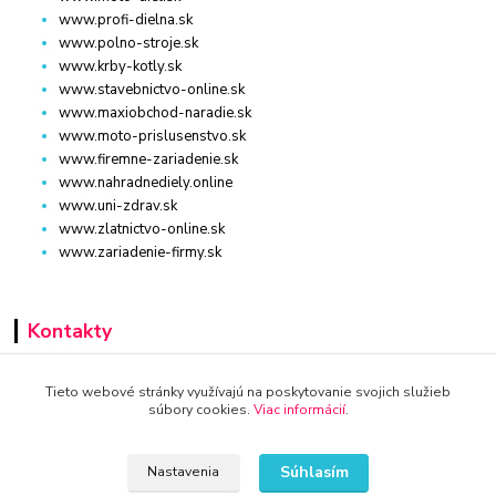
www.profi-dielna.sk
www.polno-stroje.sk
www.krby-kotly.sk
www.stavebnictvo-online.sk
www.maxiobchod-naradie.sk
www.moto-prislusenstvo.sk
www.firemne-zariadenie.sk
www.nahradnediely.online
www.uni-zdrav.sk
www.zlatnictvo-online.sk
www.zariadenie-firmy.sk
Kontakty
+421 940 949 000
Tieto webové stránky využívajú na poskytovanie svojich služieb
súbory cookies.
Viac informácií
.
info@kamenik.sk
Súhlasím
Nastavenia