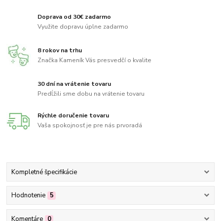
Doprava od 30€ zadarmo
Využite dopravu úplne zadarmo
8 rokov na trhu
Značka Kameník Vás presvedčí o kvalite
30 dní na vrátenie tovaru
Predĺžili sme dobu na vrátenie tovaru
Rýchle doručenie tovaru
Vaša spokojnosť je pre nás prvoradá
Kompletné špecifikácie
Hodnotenie
5
Komentáre
0