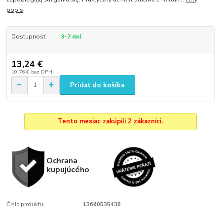
popis
Dostupnosť
3-7 dní
13,24 €
10,76 €
bez DPH
Pridať do košíka
Tento mesiac zakúpili 2 zákazníci.
Ochrana
kupujúcého
Číslo produktu:
13660535438