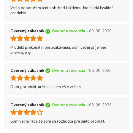
Vrelo odporúčam tento obchod každému, kto hľadá kvalitné
produkty.
Overený zákazník
Overená recenzia
- 09. 08. 2026
Produkt prekonal moje očakávania, som veľmi príjemne
prekvapený.
Overený zákazník
Overená recenzia
- 08. 08. 2026
Dobrý produkt, určite sa sem ešte vrátim.
Overený zákazník
Overená recenzia
- 08. 08. 2026
Som veľmi rada že som sa rozhodla pre tento produkt.