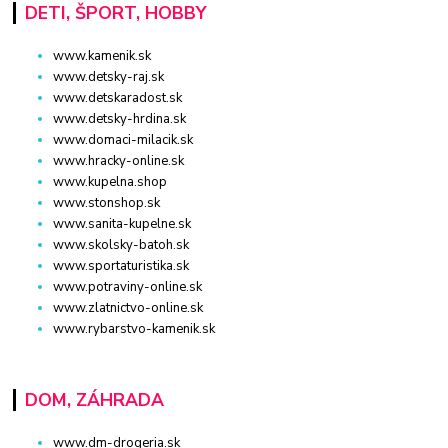
DETI, ŠPORT, HOBBY
www.kamenik.sk
www.detsky-raj.sk
www.detskaradost.sk
www.detsky-hrdina.sk
www.domaci-milacik.sk
www.hracky-online.sk
www.kupelna.shop
www.stonshop.sk
www.sanita-kupelne.sk
www.skolsky-batoh.sk
www.sportaturistika.sk
www.potraviny-online.sk
www.zlatnictvo-online.sk
www.rybarstvo-kamenik.sk
DOM, ZÁHRADA
www.dm-drogeria.sk