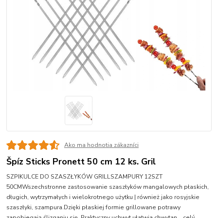
Ako ma hodnotia zákazníci
Špíz Sticks Pronett 50 cm 12 ks. Gril
SZPIKULCE DO SZASZŁYKÓW GRILLSZAMPURY 12SZT
50CMWszechstronne zastosowanie szaszłyków mangalowych płaskich,
długich, wytrzymałych i wielokrotnego użytku | również jako rosyjskie
szaszłyki, szampura.Dzięki płaskiej formie grillowane potrawy
zapobiegają ślizganiu się. Praktyczny uchwyt ułatwia chwytan...
celý