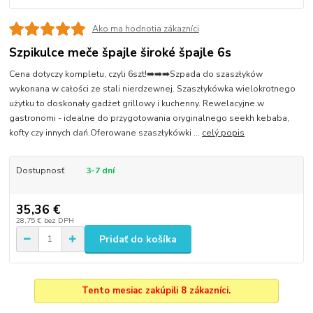
Ako ma hodnotia zákazníci
Szpikulce meče špajle široké špajle 6s
Cena dotyczy kompletu, czyli 6szt!➡️➡️➡️Szpada do szaszłyków
wykonana w całości ze stali nierdzewnej. Szaszłykówka wielokrotnego
użytku to doskonały gadżet grillowy i kuchenny. Rewelacyjne w
gastronomi - idealne do przygotowania oryginalnego seekh kebaba,
kofty czy innych dań.Oferowane szaszłykówki ...
celý popis
Dostupnosť
3-7 dní
35,36 €
28,75 €
bez DPH
Pridať do košíka
Tento mesiac zakúpili 8 zákazníci.