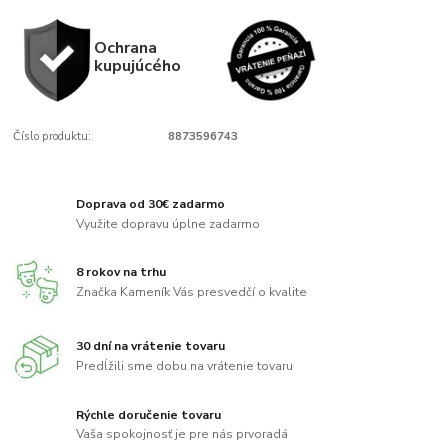
Ochrana
kupujúcého
Číslo produktu:
8873596743
Doprava od 30€ zadarmo
Využite dopravu úplne zadarmo
8 rokov na trhu
Značka Kameník Vás presvedčí o kvalite
30 dní na vrátenie tovaru
Predĺžili sme dobu na vrátenie tovaru
Rýchle doručenie tovaru
Vaša spokojnosť je pre nás prvoradá