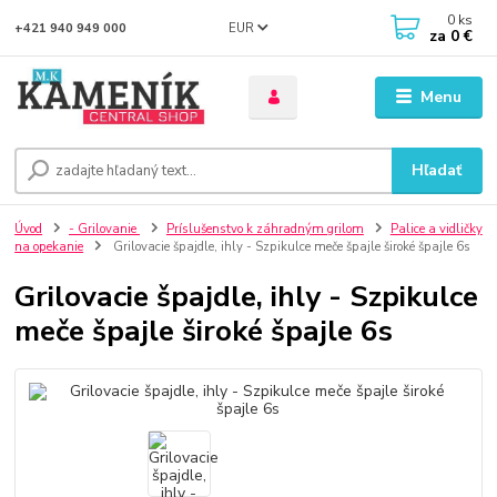
0
ks
EUR
+421 940 949 000
za
0 €
Menu
Hľadať
Úvod
- Grilovanie
Príslušenstvo k záhradným grilom
Palice a vidličky
na opekanie
Grilovacie špajdle, ihly - Szpikulce meče špajle široké špajle 6s
Grilovacie špajdle, ihly - Szpikulce
meče špajle široké špajle 6s