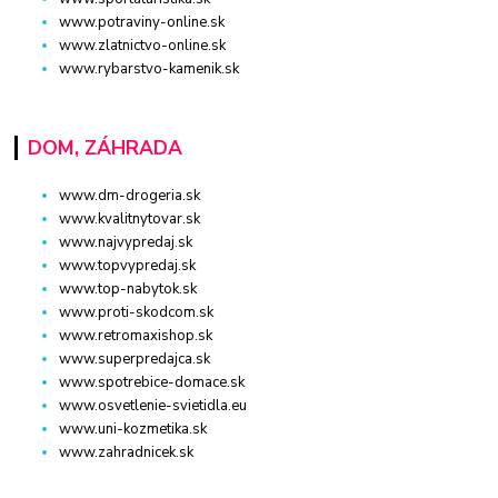
www.potraviny-online.sk
www.zlatnictvo-online.sk
www.rybarstvo-kamenik.sk
DOM, ZÁHRADA
www.dm-drogeria.sk
www.kvalitnytovar.sk
www.najvypredaj.sk
www.topvypredaj.sk
www.top-nabytok.sk
www.proti-skodcom.sk
www.retromaxishop.sk
www.superpredajca.sk
www.spotrebice-domace.sk
www.osvetlenie-svietidla.eu
www.uni-kozmetika.sk
www.zahradnicek.sk