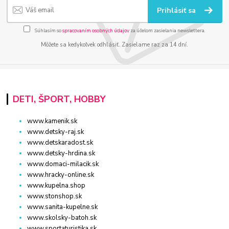
Prihlásiť sa
Súhlasím so
spracovaním osobných údajov
za účelom zasielania newslettera.
Môžete sa kedykoľvek odhlásiť. Zasielame raz za 14 dní.
DETI, ŠPORT, HOBBY
www.kamenik.sk
www.detsky-raj.sk
www.detskaradost.sk
www.detsky-hrdina.sk
www.domaci-milacik.sk
www.hracky-online.sk
www.kupelna.shop
www.stonshop.sk
www.sanita-kupelne.sk
www.skolsky-batoh.sk
www.sportaturistika.sk