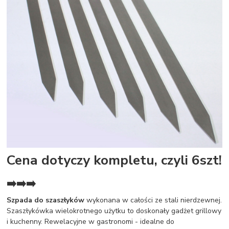
Cena dotyczy kompletu, czyli 6szt!
➡️➡️➡️
Szpada do szaszłyków
wykonana w całości ze stali nierdzewnej.
Szaszłykówka wielokrotnego użytku to doskonały gadżet grillowy
i kuchenny. Rewelacyjne w gastronomi - idealne do