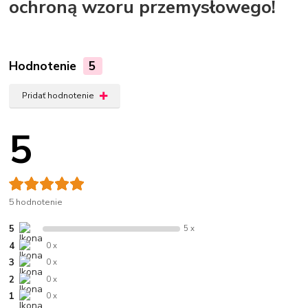
ochroną wzoru przemysłowego!
Hodnotenie
5
Pridať hodnotenie
5
5 hodnotenie
5
5 x
4
0 x
3
0 x
2
0 x
1
0 x