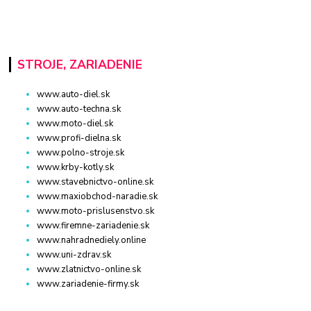
STROJE, ZARIADENIE
www.auto-diel.sk
www.auto-techna.sk
www.moto-diel.sk
www.profi-dielna.sk
www.polno-stroje.sk
www.krby-kotly.sk
www.stavebnictvo-online.sk
www.maxiobchod-naradie.sk
www.moto-prislusenstvo.sk
www.firemne-zariadenie.sk
www.nahradnediely.online
www.uni-zdrav.sk
www.zlatnictvo-online.sk
www.zariadenie-firmy.sk