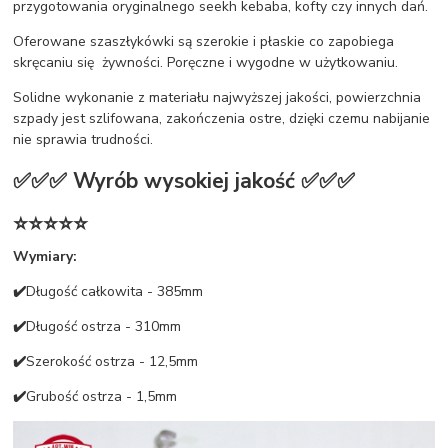
przygotowania oryginalnego seekh kebaba, kofty czy innych dań.
Oferowane szaszłykówki są szerokie i płaskie co zapobiega
skręcaniu się żywności. Poręczne i wygodne w użytkowaniu.
Solidne wykonanie z materiału najwyższej jakości, powierzchnia
szpady jest szlifowana, zakończenia ostre, dzięki czemu nabijanie
nie sprawia trudności.
✅✅✅ Wyrób wysokiej jakość ✅✅✅
⭐⭐⭐⭐⭐
Wymiary:
✔️
Długość całkowita - 385mm
✔️
Długość ostrza - 310mm
✔️
Szerokość ostrza - 12,5mm
✔️
Grubość ostrza - 1,5mm