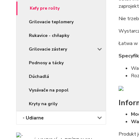
zaprojekt
Kefy pre rošty
Nie trzeb
Grilovacie teplomery
Wystarczy
Rukavice - chňapky
Łatwa w 
Grilovacie zástery
Specyfik
Podnosy a tácky
Wa
Roz
Dúchadlá
Vysávače na popol
Infor
Kryty na grily
Mo
- Udiarne
Wa
Produkt 