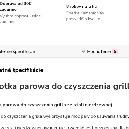
Doprava od 30€
8 rokov na trhu
zadarmo
Značka Kameník Vás
Využite dopravu úplne
presvedčí o kvalite
zadarmo
etné špecifikácie
Hodnotenie
5
tné špecifikácie
otka parowa do czyszczenia grill
 parowa do czyszczenia grilla ze stali nierdzewnej
do czyszczenia grilla wykorzystuje moc pary do usuwania trudn
ze stali nierdzewnej gwarantuje trwałość, jest bezpieczna dla 