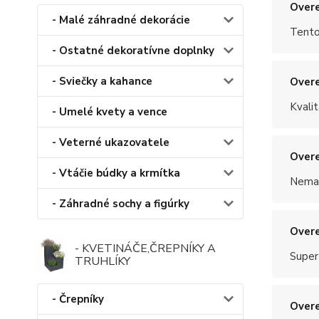
Overe
- Malé záhradné dekorácie
Tento
- Ostatné dekoratívne doplnky
- Sviečky a kahance
Overe
Kvalit
- Umelé kvety a vence
- Veterné ukazovatele
Overe
- Vtáčie búdky a krmítka
Nemal
- Záhradné sochy a figúrky
Overe
- KVETINÁČE,ČREPNÍKY A
Super
TRUHLÍKY
- Črepníky
Overe