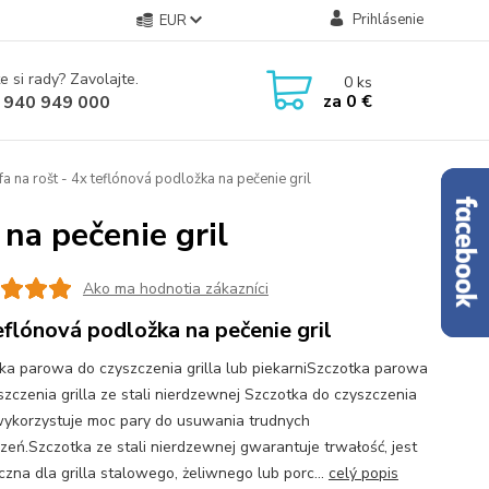
Prihlásenie
EUR
e si rady? Zavolajte.
0
ks
za
0 €
 940 949 000
a na rošt - 4x teflónová podložka na pečenie gril
 na pečenie gril
Ako ma hodnotia zákazníci
eflónová podložka na pečenie gril
ka parowa do czyszczenia grilla lub piekarniSzczotka parowa
szczenia grilla ze stali nierdzewnej Szczotka do czyszczenia
 wykorzystuje moc pary do usuwania trudnych
zeń.Szczotka ze stali nierdzewnej gwarantuje trwałość, jest
czna dla grilla stalowego, żeliwnego lub porc...
celý popis