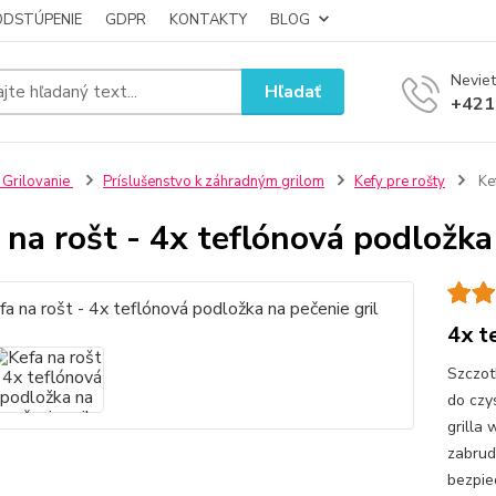
ODSTÚPENIE
GDPR
KONTAKTY
BLOG
Neviet
Hľadať
+421
 Grilovanie
Príslušenstvo k záhradným grilom
Kefy pre rošty
Kef
 na rošt - 4x teflónová podložka
4x t
Szczot
do czy
grilla
zabrud
bezpie