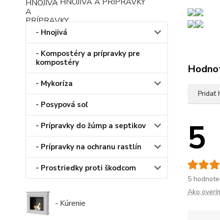
- HNOJIVÁ A PRÍPRAVKY
- Hnojivá
- Kompostéry a prípravky pre
kompostéry
Hodno
- Mykoríza
Pridať
- Posypová soľ
5
- Prípravky do žúmp a septikov
- Prípravky na ochranu rastlín
- Prostriedky proti škodcom
5 hodnote
Ako overí
- Kúrenie