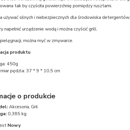
owana tak by czyściła powierzchnię pomiędzy rusztami.
a używać silnych i niebezpiecznych dla środowiska detergentów.
 napełnić urządzenie wodą i można czyścić grill.
pielęgnacji, można myć w zmywarce.
acja produktu
ga: 450g
miar pędzla: 37 * 9 * 10,5 cm
macje o produkcie
del:
Akcesoria, Gril
ga:
0,385 kg
jest
Nowy