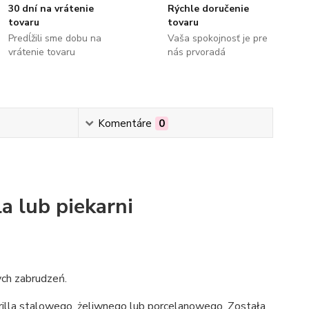
30 dní na vrátenie
Rýchle doručenie
tovaru
tovaru
Predĺžili sme dobu na
Vaša spokojnosť je pre
vrátenie tovaru
nás prvoradá
Komentáre
0
a lub piekarni
ych zabrudzeń.
grilla stalowego, żeliwnego lub porcelanowego. Została