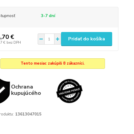
tupnosť
3-7 dní
,70 €
Pridať do košíka
77 €
bez DPH
Tento mesiac zakúpili 8 zákazníci.
Ochrana
kupujúcého
roduktu:
13613047015