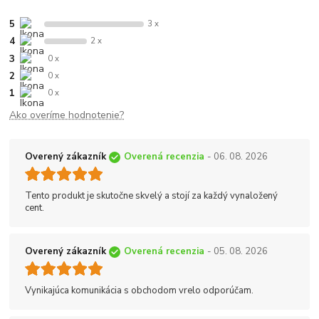
5
3 x
4
2 x
3
0 x
2
0 x
1
0 x
Ako overíme hodnotenie?
Overený zákazník
Overená recenzia
- 06. 08. 2026
Tento produkt je skutočne skvelý a stojí za každý vynaložený
cent.
Overený zákazník
Overená recenzia
- 05. 08. 2026
Vynikajúca komunikácia s obchodom vrelo odporúčam.