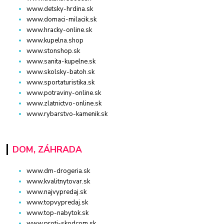
www.detsky-hrdina.sk
www.domaci-milacik.sk
www.hracky-online.sk
www.kupelna.shop
www.stonshop.sk
www.sanita-kupelne.sk
www.skolsky-batoh.sk
www.sportaturistika.sk
www.potraviny-online.sk
www.zlatnictvo-online.sk
www.rybarstvo-kamenik.sk
DOM, ZÁHRADA
www.dm-drogeria.sk
www.kvalitnytovar.sk
www.najvypredaj.sk
www.topvypredaj.sk
www.top-nabytok.sk
www.proti-skodcom.sk