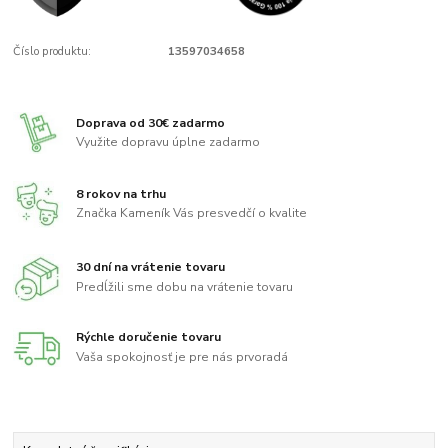
Číslo produktu:
13597034658
Doprava od 30€ zadarmo
Využite dopravu úplne zadarmo
8 rokov na trhu
Značka Kameník Vás presvedčí o kvalite
30 dní na vrátenie tovaru
Predĺžili sme dobu na vrátenie tovaru
Rýchle doručenie tovaru
Vaša spokojnosť je pre nás prvoradá