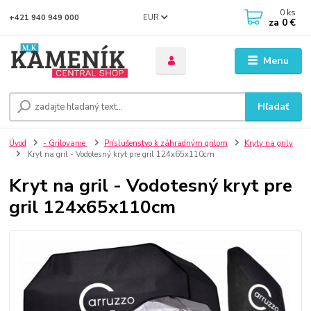
0
ks
EUR
+421 940 949 000
za
0 €
Menu
Hľadať
Úvod
- Grilovanie
Príslušenstvo k záhradným grilom
Kryty na grily
Kryt na gril - Vodotesný kryt pre gril 124x65x110cm
Kryt na gril - Vodotesný kryt pre
gril 124x65x110cm