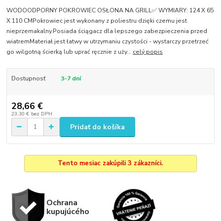
WODOODPORNY POKROWIEC OSŁONA NA GRILL✅ WYMIARY: 124 X 65
X 110 CMPokrowiec jest wykonany z poliestru dzięki czemu jest
nieprzemakalny.Posiada ściągacz dla lepszego zabezpieczenia przed
wiatremMateriał jest łatwy w utrzymaniu czystości - wystarczy przetrzeć
go wilgotną ścierką lub uprać ręcznie z uży...
celý popis
Dostupnosť
3-7 dní
28,66 €
23,30 €
bez DPH
Pridať do košíka
Tento mesiac zakúpili 3 zákazníci.
Ochrana
kupujúcého