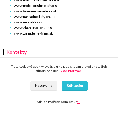
www.maxiobchod-naradie.sk
www.moto-prislusenstvo.sk
www.firemne-zariadenie.sk
www.nahradnediely.online
www.uni-zdrav.sk
www.zlatnictvo-online.sk
www.zariadenie-firmy.sk
Kontakty
+421 940 949 000
Tieto webové stránky využívajú na poskytovanie svojich služieb
súbory cookies.
Viac informácií
.
info@kamenik.sk
Súhlasím
Nastavenia
Súhlas môžete odmietnuť
tu
.
© 2024 Všetky práva vyhradené KAMENIK.SK
Vytvorené na
Eshop-rychlo.sk