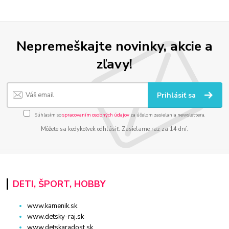
Nepremeškajte novinky, akcie a
zľavy!
Prihlásiť sa
Súhlasím so
spracovaním osobných údajov
za účelom zasielania newslettera.
Môžete sa kedykoľvek odhlásiť. Zasielame raz za 14 dní.
DETI, ŠPORT, HOBBY
www.kamenik.sk
www.detsky-raj.sk
www.detskaradost.sk