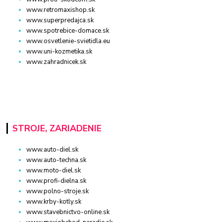
www.retromaxishop.sk
www.superpredajca.sk
www.spotrebice-domace.sk
www.osvetlenie-svietidla.eu
www.uni-kozmetika.sk
www.zahradnicek.sk
STROJE, ZARIADENIE
www.auto-diel.sk
www.auto-techna.sk
www.moto-diel.sk
www.profi-dielna.sk
www.polno-stroje.sk
www.krby-kotly.sk
www.stavebnictvo-online.sk