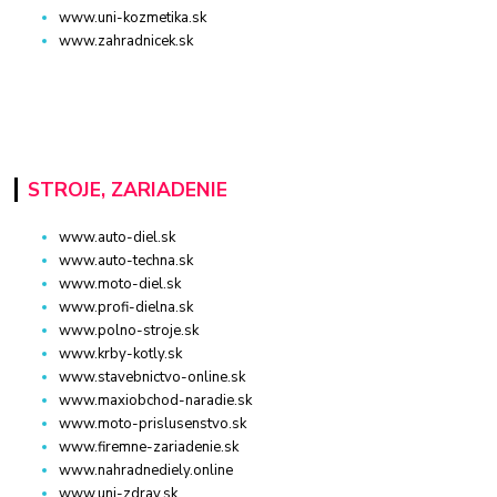
www.uni-kozmetika.sk
www.zahradnicek.sk
STROJE, ZARIADENIE
www.auto-diel.sk
www.auto-techna.sk
www.moto-diel.sk
www.profi-dielna.sk
www.polno-stroje.sk
www.krby-kotly.sk
www.stavebnictvo-online.sk
www.maxiobchod-naradie.sk
www.moto-prislusenstvo.sk
www.firemne-zariadenie.sk
www.nahradnediely.online
www.uni-zdrav.sk