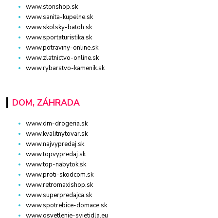
www.stonshop.sk
www.sanita-kupelne.sk
www.skolsky-batoh.sk
www.sportaturistika.sk
www.potraviny-online.sk
www.zlatnictvo-online.sk
www.rybarstvo-kamenik.sk
DOM, ZÁHRADA
www.dm-drogeria.sk
www.kvalitnytovar.sk
www.najvypredaj.sk
www.topvypredaj.sk
www.top-nabytok.sk
www.proti-skodcom.sk
www.retromaxishop.sk
www.superpredajca.sk
www.spotrebice-domace.sk
www.osvetlenie-svietidla.eu