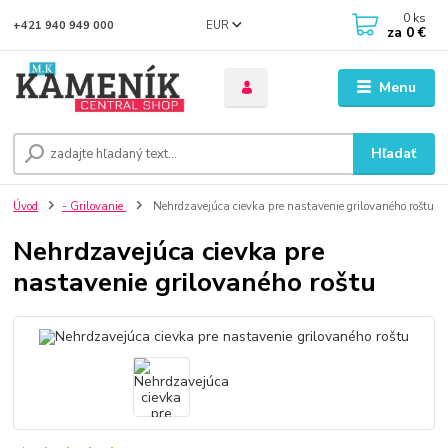
0
ks
EUR
+421 940 949 000
za
0 €
Menu
Hľadať
Úvod
- Grilovanie
Nehrdzavejúca cievka pre nastavenie grilovaného roštu
Nehrdzavejúca cievka pre
nastavenie grilovaného roštu