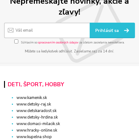
Nepremeškajte novinky, akcie a
zľavy!
Prihlásiť sa
Súhlasím so
spracovaním osobných údajov
za účelom zasielania newslettera.
Môžete sa kedykoľvek odhlásiť. Zasielame raz za 14 dní.
DETI, ŠPORT, HOBBY
www.kamenik.sk
www.detsky-raj.sk
www.detskaradost.sk
www.detsky-hrdina.sk
www.domaci-milacik.sk
www.hracky-online.sk
www.kupelna.shop