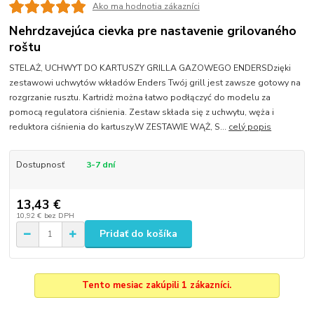
Ako ma hodnotia zákazníci
Nehrdzavejúca cievka pre nastavenie grilovaného
roštu
STELAŻ, UCHWYT DO KARTUSZY GRILLA GAZOWEGO ENDERSDzięki
zestawowi uchwytów wkładów Enders Twój grill jest zawsze gotowy na
rozgrzanie rusztu. Kartridż można łatwo podłączyć do modelu za
pomocą regulatora ciśnienia. Zestaw składa się z uchwytu, węża i
reduktora ciśnienia do kartuszy.W ZESTAWIE WĄŻ, S...
celý popis
Dostupnosť
3-7 dní
13,43 €
10,92 €
bez DPH
Pridať do košíka
Tento mesiac zakúpili 1 zákazníci.