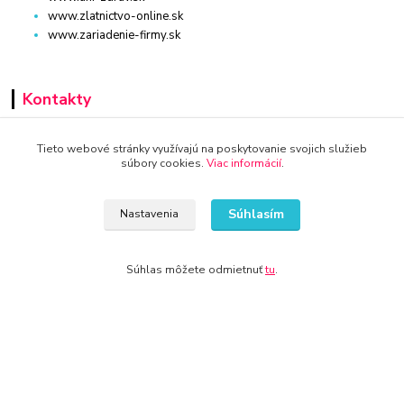
www.zlatnictvo-online.sk
www.zariadenie-firmy.sk
Kontakty
+421 940 949 000
Tieto webové stránky využívajú na poskytovanie svojich služieb
súbory cookies.
Viac informácií
.
info@kamenik.sk
Súhlasím
Nastavenia
Súhlas môžete odmietnuť
tu
.
© 2024 Všetky práva vyhradené KAMENIK.SK
Vytvorené na
Eshop-rychlo.sk