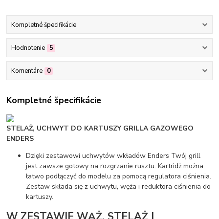
Kompletné špecifikácie
Hodnotenie
5
Komentáre
0
Kompletné špecifikácie
STELAŻ, UCHWYT DO KARTUSZY GRILLA GAZOWEGO
ENDERS
Dzięki zestawowi uchwytów wkładów Enders Twój grill
jest zawsze gotowy na rozgrzanie rusztu. Kartridż można
łatwo podłączyć do modelu za pomocą regulatora ciśnienia.
Zestaw składa się z uchwytu, węża i reduktora ciśnienia do
kartuszy.
W ZESTAWIE WĄŻ, STELAŻ I