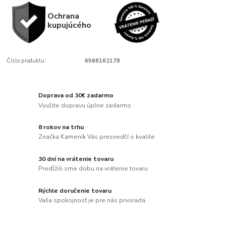
Ochrana
kupujúcého
Číslo produktu:
6568162178
Doprava od 30€ zadarmo
Využite dopravu úplne zadarmo
8 rokov na trhu
Značka Kameník Vás presvedčí o kvalite
30 dní na vrátenie tovaru
Predĺžili sme dobu na vrátenie tovaru
Rýchle doručenie tovaru
Vaša spokojnosť je pre nás prvoradá