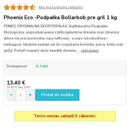
Ako ma hodnotia zákazníci
Phoenix Eco -Podpałka Bollarbob pre gril 1 kg
FENIKS ORYGINALNA EKOPODPAŁKA 1kgNaturalna Podpałka
Ekologiczna, wyprodukowana z kilku gatunków drewna oraz stearyny
(która nie jest pochodną ropy naftowej - a więc nieszkodliwa i
nietrująca). Idealnie nadaje się do rozpalania kominka, pieca, kotła oraz
grilla. Potrafi rozpalić duże kawałki drewna, ...
celý popis
Dostupnosť
3-7 dní
13,40 €
10,89 €
bez DPH
Pridať do košíka
Tento mesiac zakúpili 5 zákazníci.