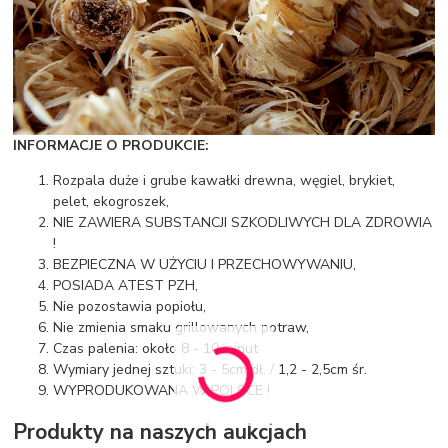
INFORMACJE O PRODUKCIE:
Rozpala duże i grube kawałki drewna, węgiel, brykiet,
pelet, ekogroszek,
NIE ZAWIERA SUBSTANCJI SZKODLIWYCH DLA ZDROWIA
!
BEZPIECZNA W UŻYCIU I PRZECHOWYWANIU,
POSIADA ATEST PZH,
Nie pozostawia popiołu,
Nie zmienia smaku grillowanych potraw,
Czas palenia: około 8 - 10 minut
Wymiary jednej sztuki: 3 - 5cm dł. / 1,2 - 2,5cm śr.
WYPRODUKOWANA W POLSCE !
Produkty na naszych aukcjach