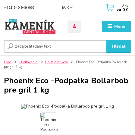
0
ks
EUR
+421 940 949 000
za
0 €
Menu
Hľadať
Úvod
- Grilovanie
Uhlie a brikety
Phoenix Eco -Podpałka Bollarbob
pre gril 1 kg
Phoenix Eco -Podpałka Bollarbob
pre gril 1 kg