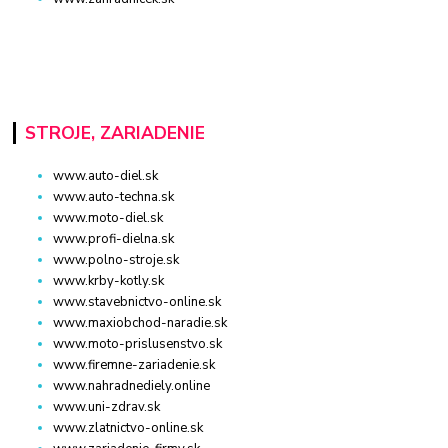
STROJE, ZARIADENIE
www.auto-diel.sk
www.auto-techna.sk
www.moto-diel.sk
www.profi-dielna.sk
www.polno-stroje.sk
www.krby-kotly.sk
www.stavebnictvo-online.sk
www.maxiobchod-naradie.sk
www.moto-prislusenstvo.sk
www.firemne-zariadenie.sk
www.nahradnediely.online
www.uni-zdrav.sk
www.zlatnictvo-online.sk