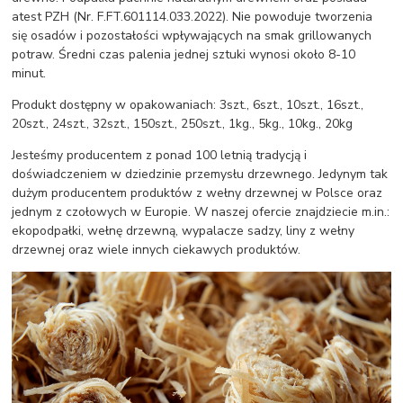
atest PZH (Nr. F.FT.601114.033.2022). Nie powoduje tworzenia
się osadów i pozostałości wpływających na smak grillowanych
potraw. Średni czas palenia jednej sztuki wynosi około 8-10
minut.
Produkt dostępny w opakowaniach: 3szt., 6szt., 10szt., 16szt.,
20szt., 24szt., 32szt., 150szt., 250szt., 1kg., 5kg., 10kg., 20kg
Jesteśmy producentem z ponad 100 letnią tradycją i
doświadczeniem w dziedzinie przemysłu drzewnego. Jedynym tak
dużym producentem produktów z wełny drzewnej w Polsce oraz
jednym z czołowych w Europie. W naszej ofercie znajdziecie m.in.:
ekopodpałki, wełnę drzewną, wypalacze sadzy, liny z wełny
drzewnej oraz wiele innych ciekawych produktów.