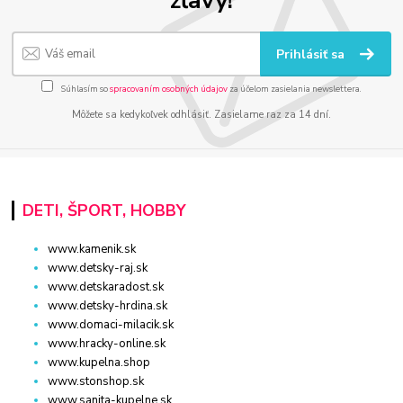
Prihlásiť sa
Súhlasím so
spracovaním osobných údajov
za účelom zasielania newslettera.
Môžete sa kedykoľvek odhlásiť. Zasielame raz za 14 dní.
DETI, ŠPORT, HOBBY
www.kamenik.sk
www.detsky-raj.sk
www.detskaradost.sk
www.detsky-hrdina.sk
www.domaci-milacik.sk
www.hracky-online.sk
www.kupelna.shop
www.stonshop.sk
www.sanita-kupelne.sk