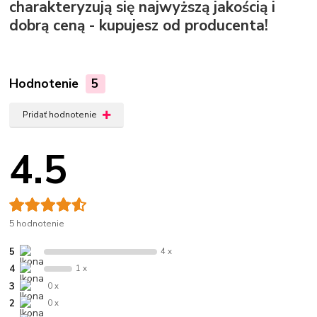
charakteryzują się najwyższą jakością i
dobrą ceną - kupujesz od producenta!
Hodnotenie
5
Pridať hodnotenie
4.5
5 hodnotenie
5
4 x
4
1 x
3
0 x
2
0 x