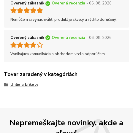
Overený zákazník
Overená recenzia
- 06. 08. 2026
Nemôžem si vynachváliť, produkt je skvelý a rýchlo doručený.
Overený zákazník
Overená recenzia
- 06. 08. 2026
Vynikajúca komunikácia s obchodom vrelo odporúčam.
Tovar zaradený v kategóriách
Uhlie a brikety
Nepremeškajte novinky, akcie a
zľavy!