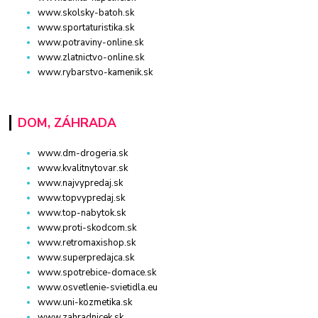
www.skolsky-batoh.sk
www.sportaturistika.sk
www.potraviny-online.sk
www.zlatnictvo-online.sk
www.rybarstvo-kamenik.sk
DOM, ZÁHRADA
www.dm-drogeria.sk
www.kvalitnytovar.sk
www.najvypredaj.sk
www.topvypredaj.sk
www.top-nabytok.sk
www.proti-skodcom.sk
www.retromaxishop.sk
www.superpredajca.sk
www.spotrebice-domace.sk
www.osvetlenie-svietidla.eu
www.uni-kozmetika.sk
www.zahradnicek.sk