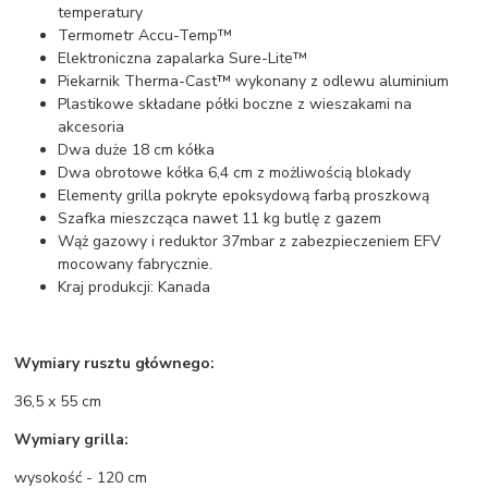
temperatury
Termometr Accu-Temp™
Elektroniczna zapalarka Sure-Lite™
Piekarnik Therma-Cast™ wykonany z odlewu aluminium
Plastikowe składane półki boczne z wieszakami na
akcesoria
Dwa duże 18 cm kółka
Dwa obrotowe kółka 6,4 cm z możliwością blokady
Elementy grilla pokryte epoksydową farbą proszkową
Szafka mieszcząca nawet 11 kg butlę z gazem
Wąż gazowy i reduktor 37mbar z zabezpieczeniem EFV
mocowany fabrycznie.
Kraj produkcji: Kanada
Wymiary rusztu głównego:
36,5 x 55 cm
Wymiary grilla:
wysokość - 120 cm