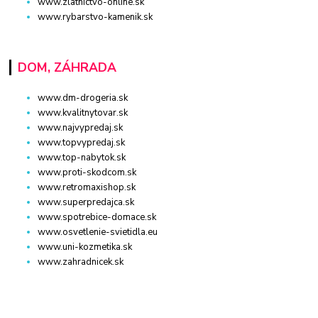
www.zlatnictvo-online.sk
www.rybarstvo-kamenik.sk
DOM, ZÁHRADA
www.dm-drogeria.sk
www.kvalitnytovar.sk
www.najvypredaj.sk
www.topvypredaj.sk
www.top-nabytok.sk
www.proti-skodcom.sk
www.retromaxishop.sk
www.superpredajca.sk
www.spotrebice-domace.sk
www.osvetlenie-svietidla.eu
www.uni-kozmetika.sk
www.zahradnicek.sk