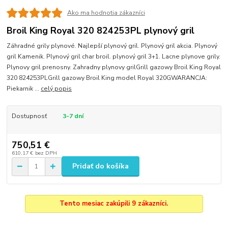
Ako ma hodnotia zákazníci
Broil King Royal 320 824253PL plynový gril
Záhradné grily plynové. Najlepší plynový gril. Plynový gril akcia. Plynový
gril Kamenik. Plynový gril char broil. plynový gril 3+1. Lacne plynove grily.
Plynovy gril prenosny. Zahradny plynovy grilGrill gazowy Broil King Royal
320 824253PLGrill gazowy Broil King model Royal 320GWARANCJA:
Piekarnik ...
celý popis
Dostupnosť
3-7 dní
750,51 €
610,17 €
bez DPH
Pridať do košíka
Tento mesiac zakúpili 9 zákazníci.