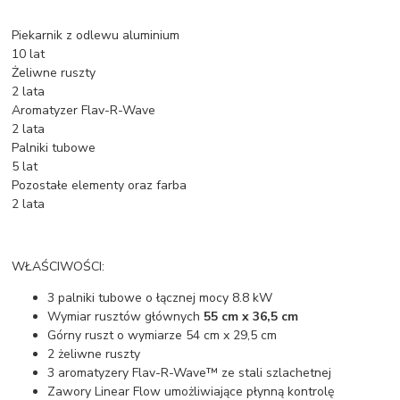
Piekarnik z odlewu aluminium
10 lat
Żeliwne ruszty
2 lata
Aromatyzer Flav-R-Wave
2 lata
Palniki tubowe
5 lat
Pozostałe elementy oraz farba
2 lata
WŁAŚCIWOŚCI:
3 palniki tubowe o łącznej mocy 8.8 kW
Wymiar rusztów głównych
55 cm x 36,5 cm
Górny ruszt o wymiarze 54 cm x 29,5 cm
2 żeliwne ruszty
3 aromatyzery Flav-R-Wave™ ze stali szlachetnej
Zawory Linear Flow umożliwiające płynną kontrolę