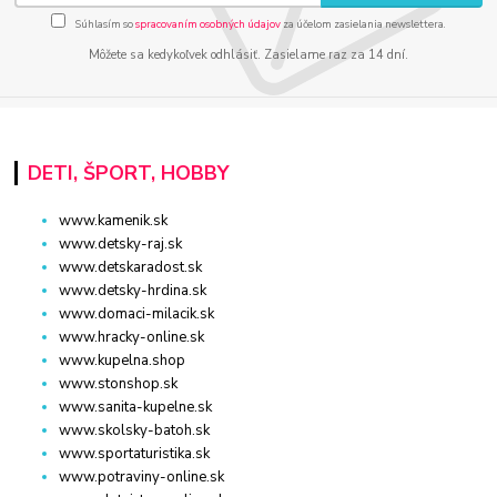
Súhlasím so
spracovaním osobných údajov
za účelom zasielania newslettera.
Môžete sa kedykoľvek odhlásiť. Zasielame raz za 14 dní.
DETI, ŠPORT, HOBBY
www.kamenik.sk
www.detsky-raj.sk
www.detskaradost.sk
www.detsky-hrdina.sk
www.domaci-milacik.sk
www.hracky-online.sk
www.kupelna.shop
www.stonshop.sk
www.sanita-kupelne.sk
www.skolsky-batoh.sk
www.sportaturistika.sk
www.potraviny-online.sk