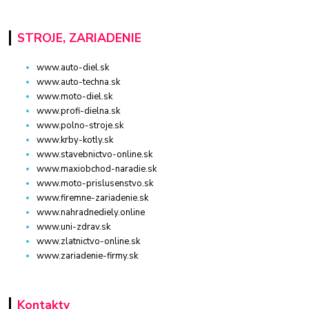
STROJE, ZARIADENIE
www.auto-diel.sk
www.auto-techna.sk
www.moto-diel.sk
www.profi-dielna.sk
www.polno-stroje.sk
www.krby-kotly.sk
www.stavebnictvo-online.sk
www.maxiobchod-naradie.sk
www.moto-prislusenstvo.sk
www.firemne-zariadenie.sk
www.nahradnediely.online
www.uni-zdrav.sk
www.zlatnictvo-online.sk
www.zariadenie-firmy.sk
Kontakty