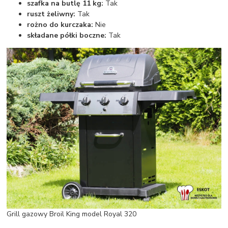
szafka na butlę 11 kg:
Tak
ruszt żeliwny:
Tak
rożno do kurczaka:
Nie
składane półki boczne:
Tak
Grill gazowy Broil King model Royal 320