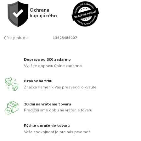
Ochrana
kupujúcého
Číslo produktu:
13623486007
Doprava od 30€ zadarmo
Využite dopravu úplne zadarmo
8 rokov na trhu
Značka Kameník Vás presvedčí o kvalite
30 dní na vrátenie tovaru
Predĺžili sme dobu na vrátenie tovaru
Rýchle doručenie tovaru
Vaša spokojnosť je pre nás prvoradá