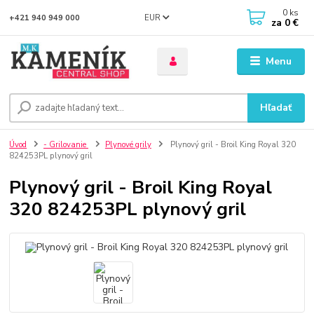
0
ks
EUR
+421 940 949 000
za
0 €
Menu
Hľadať
Úvod
- Grilovanie
Plynové grily
Plynový gril - Broil King Royal 320
824253PL plynový gril
Plynový gril - Broil King Royal
320 824253PL plynový gril