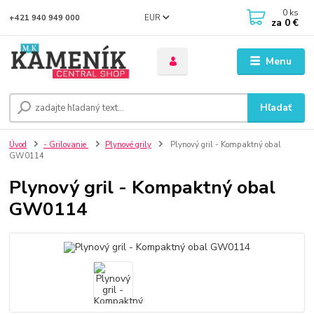
0
ks
EUR
+421 940 949 000
za
0 €
Menu
Hľadať
Úvod
- Grilovanie
Plynové grily
Plynový gril - Kompaktný obal
GW0114
Plynový gril - Kompaktný obal
GW0114