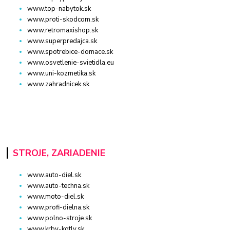
www.top-nabytok.sk
www.proti-skodcom.sk
www.retromaxishop.sk
www.superpredajca.sk
www.spotrebice-domace.sk
www.osvetlenie-svietidla.eu
www.uni-kozmetika.sk
www.zahradnicek.sk
STROJE, ZARIADENIE
www.auto-diel.sk
www.auto-techna.sk
www.moto-diel.sk
www.profi-dielna.sk
www.polno-stroje.sk
www.krby-kotly.sk