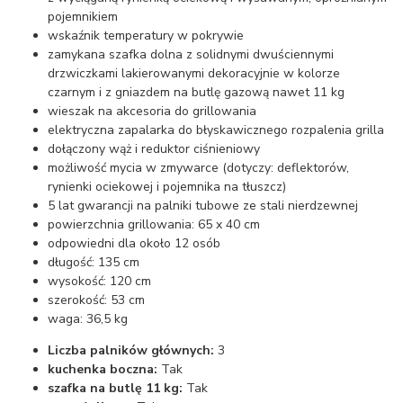
pojemnikiem
wskaźnik temperatury w pokrywie
zamykana szafka dolna z solidnymi dwuściennymi
drzwiczkami lakierowanymi dekoracyjnie w kolorze
czarnym i z gniazdem na butlę gazową nawet 11 kg
wieszak na akcesoria do grillowania
elektryczna zapalarka do błyskawicznego rozpalenia grilla
dołączony wąż i reduktor ciśnieniowy
możliwość mycia w zmywarce (dotyczy: deflektorów,
rynienki ociekowej i pojemnika na tłuszcz)
5 lat gwarancji na palniki tubowe ze stali nierdzewnej
powierzchnia grillowania: 65 x 40 cm
odpowiedni dla około 12 osób
długość: 135 cm
wysokość: 120 cm
szerokość: 53 cm
waga: 36,5 kg
Liczba palników głównych:
3
kuchenka boczna:
Tak
szafka na butlę 11 kg:
Tak