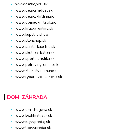
www.detsky-raj.sk
www.detskaradost.sk
www.detsky-hrdina.sk
www.domaci-milacik.sk
www.hracky-online.sk
www.kupelna.shop
www.stonshop.sk
www.sanita-kupelne.sk
www.skolsky-batoh.sk
www.sportaturistika.sk
www.potraviny-online.sk
www.zlatnictvo-online.sk
www.rybarstvo-kamenik.sk
DOM, ZÁHRADA
www.dm-drogeria.sk
www.kvalitnytovar.sk
www.najvypredaj.sk
www.topvypredaj.sk