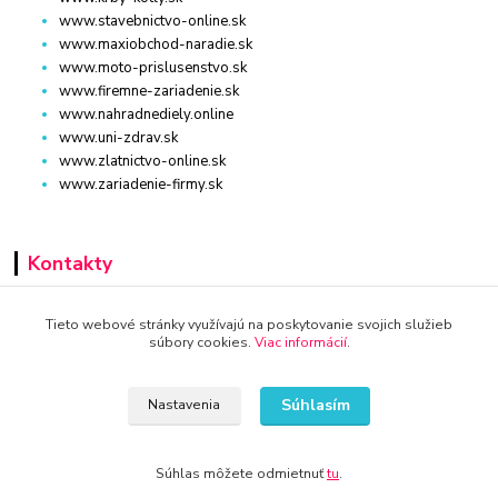
www.stavebnictvo-online.sk
www.maxiobchod-naradie.sk
www.moto-prislusenstvo.sk
www.firemne-zariadenie.sk
www.nahradnediely.online
www.uni-zdrav.sk
www.zlatnictvo-online.sk
www.zariadenie-firmy.sk
Kontakty
+421 940 949 000
Tieto webové stránky využívajú na poskytovanie svojich služieb
súbory cookies.
Viac informácií
.
info@kamenik.sk
Súhlasím
Nastavenia
Súhlas môžete odmietnuť
tu
.