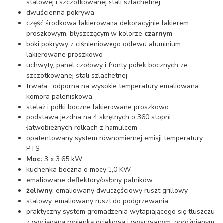
stalowej i szczotkowanej stali szlachetnej
dwuścienna pokrywa
część środkowa lakierowana dekoracyjnie lakierem
proszkowym, błyszczącym w kolorze
czarnym
boki pokrywy z ciśnieniowego odlewu aluminium
lakierowane proszkowo
uchwyty, panel czołowy i fronty półek bocznych ze
szczotkowanej stali szlachetnej
trwała, odporna na wysokie temperatury emaliowana
komora paleniskowa
stelaż i półki boczne lakierowane proszkowo
podstawa jezdna na 4 skrętnych o 360 stopni
łatwobieżnych rolkach z hamulcem
opatentowany system równomiernej emisji temperatury
PTS
Moc:
3 x 3.65 kW
kuchenka boczna o mocy 3,0 KW
emaliowane deflektory/osłony palników
żeliwny
, emaliowany dwuczęściowy ruszt grillowy
stalowy, emaliowany ruszt do podgrzewania
praktyczny system gromadzenia wytapiającego się tłuszczu
z wyciąganą rynienką ociekową i wysuwanym, opróżnianym