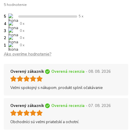
5 hodnotenie
5
5 x
4
0 x
3
0 x
2
0 x
1
0 x
Ako overíme hodnotenie?
Overený zákazník
Overená recenzia
- 08. 08. 2026
Veľmi spokojný s nákupom, produkt splnil očakávanie
Overený zákazník
Overená recenzia
- 07. 08. 2026
Obchodníci sú veľmi priateľskí a ochotní.