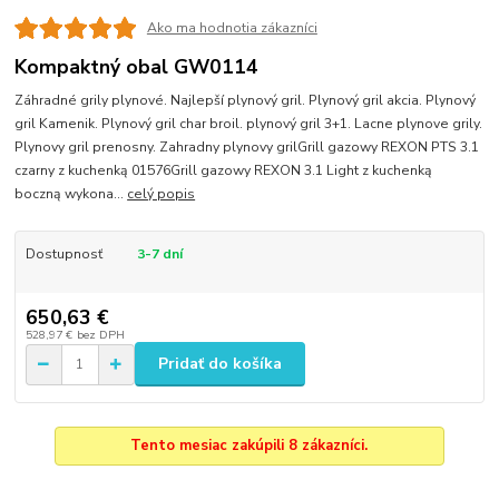
Ako ma hodnotia zákazníci
Kompaktný obal GW0114
Záhradné grily plynové. Najlepší plynový gril. Plynový gril akcia. Plynový
gril Kamenik. Plynový gril char broil. plynový gril 3+1. Lacne plynove grily.
Plynovy gril prenosny. Zahradny plynovy grilGrill gazowy REXON PTS 3.1
czarny z kuchenką 01576Grill gazowy REXON 3.1 Light z kuchenką
boczną wykona...
celý popis
Dostupnosť
3-7 dní
650,63 €
528,97 €
bez DPH
Pridať do košíka
Tento mesiac zakúpili 8 zákazníci.