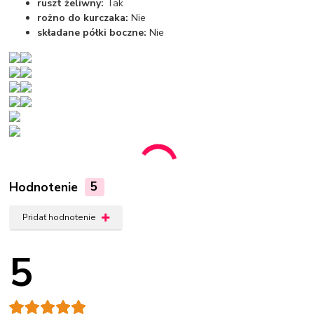
ruszt żeliwny:
Tak
rożno do kurczaka:
Nie
składane półki boczne:
Nie
Hodnotenie
5
Pridať hodnotenie
5