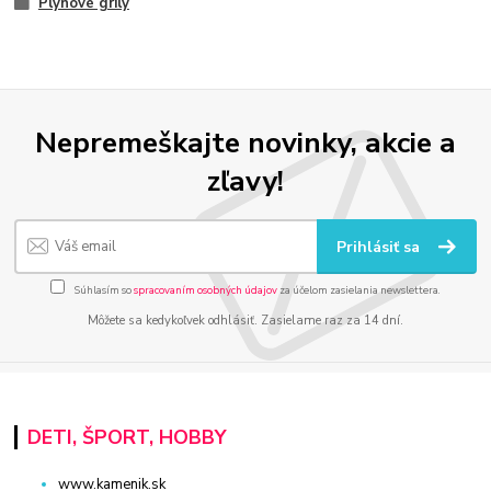
Plynové grily
Nepremeškajte novinky, akcie a
zľavy!
Prihlásiť sa
Súhlasím so
spracovaním osobných údajov
za účelom zasielania newslettera.
Môžete sa kedykoľvek odhlásiť. Zasielame raz za 14 dní.
DETI, ŠPORT, HOBBY
www.kamenik.sk