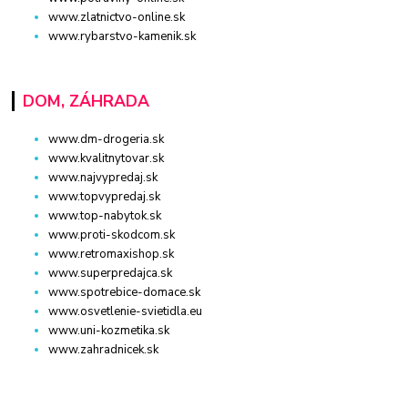
www.zlatnictvo-online.sk
www.rybarstvo-kamenik.sk
DOM, ZÁHRADA
www.dm-drogeria.sk
www.kvalitnytovar.sk
www.najvypredaj.sk
www.topvypredaj.sk
www.top-nabytok.sk
www.proti-skodcom.sk
www.retromaxishop.sk
www.superpredajca.sk
www.spotrebice-domace.sk
www.osvetlenie-svietidla.eu
www.uni-kozmetika.sk
www.zahradnicek.sk