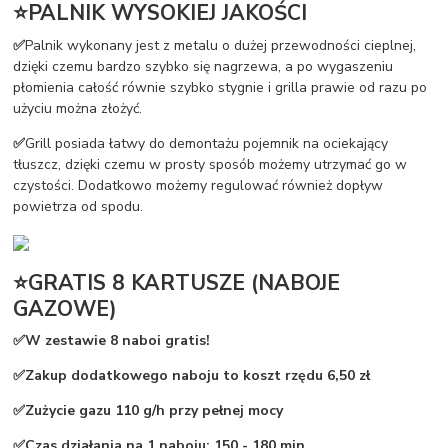
⭐PALNIK WYSOKIEJ JAKOŚCI
✅
Palnik wykonany jest z metalu o dużej przewodności cieplnej,
dzięki czemu bardzo szybko się nagrzewa, a po wygaszeniu
płomienia całość równie szybko stygnie i grilla prawie od razu po
użyciu można złożyć.
✅
Grill posiada łatwy do demontażu pojemnik na ociekający
tłuszcz, dzięki czemu w prosty sposób możemy utrzymać go w
czystości. Dodatkowo możemy regulować również dopływ
powietrza od spodu.
⭐GRATIS 8 KARTUSZE (NABOJE
GAZOWE)
✅W zestawie 8 naboi gratis!
✅Zakup dodatkowego naboju to koszt rzędu 6,50 zł
✅Zużycie gazu 110 g/h przy pełnej mocy
✅Czas działania na 1 naboju: 150 - 180 min.