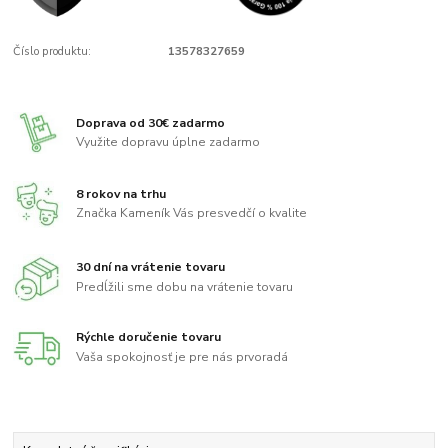
Číslo produktu:
13578327659
Doprava od 30€ zadarmo
Využite dopravu úplne zadarmo
8 rokov na trhu
Značka Kameník Vás presvedčí o kvalite
30 dní na vrátenie tovaru
Predĺžili sme dobu na vrátenie tovaru
Rýchle doručenie tovaru
Vaša spokojnosť je pre nás prvoradá