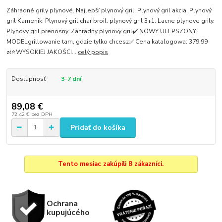
Záhradné grily plynové. Najlepší plynový gril. Plynový gril akcia. Plynový
gril Kamenik. Plynový gril char broil. plynový gril 3+1. Lacne plynove grily.
Plynovy gril prenosny. Zahradny plynovy gril✔️ NOWY ULEPSZONY
MODELgrillowanie tam, gdzie tylko chcesz✅ Cena katalogowa: 379,99
zł⭐WYSOKIEJ JAKOŚCI...
celý popis
Dostupnosť
3-7 dní
89,08 €
72,42 €
bez DPH
Pridať do košíka
Tento mesiac zakúpili 8 zákazníci.
Ochrana
kupujúcého