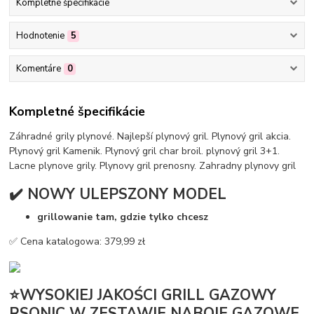
Kompletné špecifikácie
Hodnotenie
5
Komentáre
0
Kompletné špecifikácie
Záhradné grily plynové. Najlepší plynový gril. Plynový gril akcia.
Plynový gril Kamenik. Plynový gril char broil. plynový gril 3+1.
Lacne plynove grily. Plynovy gril prenosny. Zahradny plynovy gril
✔️ NOWY ULEPSZONY MODEL
grillowanie tam, gdzie tylko chcesz
✅ Cena katalogowa: 379,99 zł
⭐WYSOKIEJ JAKOŚCI GRILL GAZOWY
RSONIC W ZESTAWIE NABOJE GAZOWE