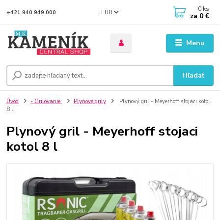
0
ks
EUR
+421 940 949 000
za
0 €
Menu
Hľadať
Úvod
- Grilovanie
Plynové grily
Plynový gril - Meyerhoff stojaci kotol
8 l
Plynový gril - Meyerhoff stojaci
kotol 8 l