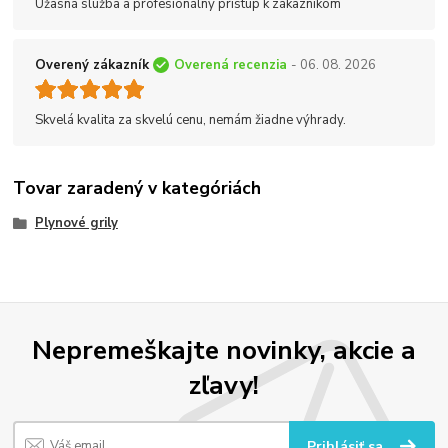
Úžasná služba a profesionálny prístup k zákazníkom
Overený zákazník
Overená recenzia
- 06. 08. 2026
Skvelá kvalita za skvelú cenu, nemám žiadne výhrady.
Tovar zaradený v kategóriách
Plynové grily
Nepremeškajte novinky, akcie a
zľavy!
Prihlásiť sa