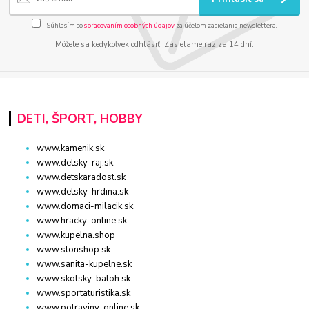
Súhlasím so
spracovaním osobných údajov
za účelom zasielania newslettera.
Môžete sa kedykoľvek odhlásiť. Zasielame raz za 14 dní.
DETI, ŠPORT, HOBBY
www.kamenik.sk
www.detsky-raj.sk
www.detskaradost.sk
www.detsky-hrdina.sk
www.domaci-milacik.sk
www.hracky-online.sk
www.kupelna.shop
www.stonshop.sk
www.sanita-kupelne.sk
www.skolsky-batoh.sk
www.sportaturistika.sk
www.potraviny-online.sk