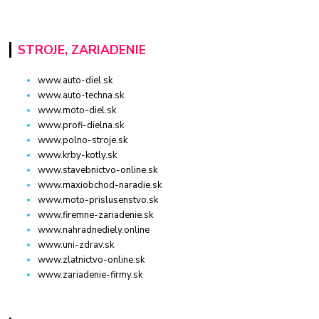
STROJE, ZARIADENIE
www.auto-diel.sk
www.auto-techna.sk
www.moto-diel.sk
www.profi-dielna.sk
www.polno-stroje.sk
www.krby-kotly.sk
www.stavebnictvo-online.sk
www.maxiobchod-naradie.sk
www.moto-prislusenstvo.sk
www.firemne-zariadenie.sk
www.nahradnediely.online
www.uni-zdrav.sk
www.zlatnictvo-online.sk
www.zariadenie-firmy.sk