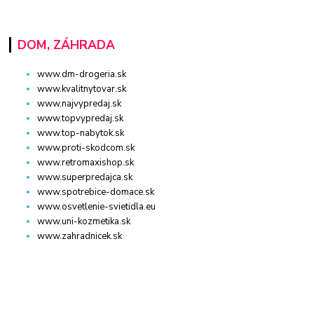
DOM, ZÁHRADA
www.dm-drogeria.sk
www.kvalitnytovar.sk
www.najvypredaj.sk
www.topvypredaj.sk
www.top-nabytok.sk
www.proti-skodcom.sk
www.retromaxishop.sk
www.superpredajca.sk
www.spotrebice-domace.sk
www.osvetlenie-svietidla.eu
www.uni-kozmetika.sk
www.zahradnicek.sk