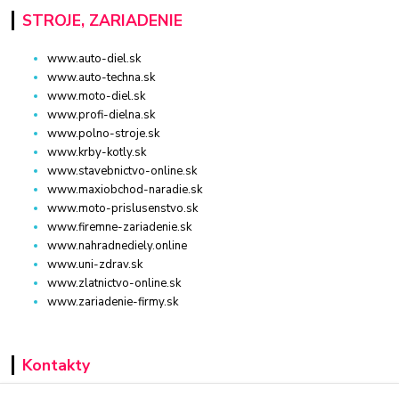
STROJE, ZARIADENIE
www.auto-diel.sk
www.auto-techna.sk
www.moto-diel.sk
www.profi-dielna.sk
www.polno-stroje.sk
www.krby-kotly.sk
www.stavebnictvo-online.sk
www.maxiobchod-naradie.sk
www.moto-prislusenstvo.sk
www.firemne-zariadenie.sk
www.nahradnediely.online
www.uni-zdrav.sk
www.zlatnictvo-online.sk
www.zariadenie-firmy.sk
Kontakty