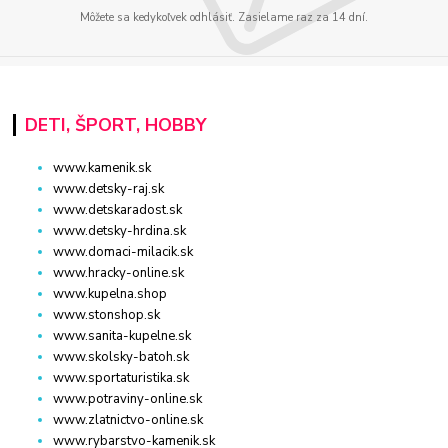
Môžete sa kedykoľvek odhlásiť. Zasielame raz za 14 dní.
DETI, ŠPORT, HOBBY
www.kamenik.sk
www.detsky-raj.sk
www.detskaradost.sk
www.detsky-hrdina.sk
www.domaci-milacik.sk
www.hracky-online.sk
www.kupelna.shop
www.stonshop.sk
www.sanita-kupelne.sk
www.skolsky-batoh.sk
www.sportaturistika.sk
www.potraviny-online.sk
www.zlatnictvo-online.sk
www.rybarstvo-kamenik.sk