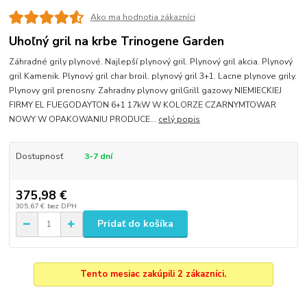
Ako ma hodnotia zákazníci
Uhoľný gril na krbe Trinogene Garden
Záhradné grily plynové. Najlepší plynový gril. Plynový gril akcia. Plynový
gril Kamenik. Plynový gril char broil. plynový gril 3+1. Lacne plynove grily.
Plynovy gril prenosny. Zahradny plynovy grilGrill gazowy NIEMIECKIEJ
FIRMY EL FUEGODAYTON 6+1 17kW W KOLORZE CZARNYMTOWAR
NOWY W OPAKOWANIU PRODUCE...
celý popis
Dostupnosť
3-7 dní
375,98 €
305,67 €
bez DPH
Pridať do košíka
Tento mesiac zakúpili 2 zákazníci.