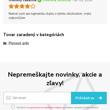
Overený zákazník
Overená recenzia
- 06. 08. 2026
Nemal som ani najmenšiu chybu s týmto obchodom, vrelo
odporúčam.
Tovar zaradený v kategóriách
Plynové grily
Nepremeškajte novinky, akcie a
zľavy!
Prihlásiť sa
Súhlasím so
spracovaním osobných údajov
za účelom zasielania newslettera.