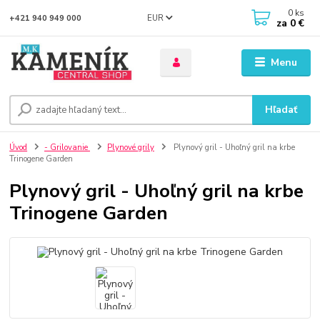
0
ks
EUR
+421 940 949 000
za
0 €
Menu
Hľadať
Úvod
- Grilovanie
Plynové grily
Plynový gril - Uhoľný gril na krbe
Trinogene Garden
Plynový gril - Uhoľný gril na krbe
Trinogene Garden