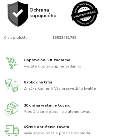
Ochrana
kupujúcého
Číslo produktu:
13533481795
Doprava od 30€ zadarmo
Využite dopravu úplne zadarmo
8 rokov na trhu
Značka Kameník Vás presvedčí o kvalite
30 dní na vrátenie tovaru
Predĺžili sme dobu na vrátenie tovaru
Rýchle doručenie tovaru
Vaša spokojnosť je pre nás prvoradá