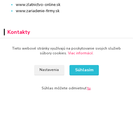
www.zlatnictvo-online.sk
www.zariadenie-firmy.sk
Kontakty
+421 940 949 000
Tieto webové stránky využívajú na poskytovanie svojich služieb
súbory cookies.
Viac informácií
.
info@kamenik.sk
Súhlasím
Nastavenia
Súhlas môžete odmietnuť
tu
.
© 2024 Všetky práva vyhradené KAMENIK.SK
Vytvorené na
Eshop-rychlo.sk