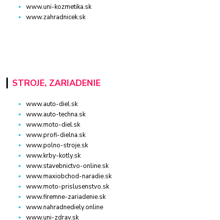
www.uni-kozmetika.sk
www.zahradnicek.sk
STROJE, ZARIADENIE
www.auto-diel.sk
www.auto-techna.sk
www.moto-diel.sk
www.profi-dielna.sk
www.polno-stroje.sk
www.krby-kotly.sk
www.stavebnictvo-online.sk
www.maxiobchod-naradie.sk
www.moto-prislusenstvo.sk
www.firemne-zariadenie.sk
www.nahradnediely.online
www.uni-zdrav.sk