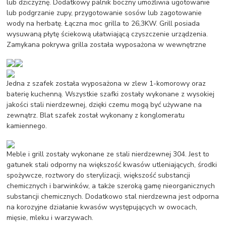
lub dziczyznę. Dodatkowy palnik boczny umożliwia ugotowanie
lub podgrzanie zupy, przygotowanie sosów lub zagotowanie
wody na herbatę. Łączna moc grilla to 26,3KW. Grill posiada
wysuwaną płytę ściekową ułatwiającą czyszczenie urządzenia.
Zamykana pokrywa grilla została wyposażona w wewnętrzne
Jedna z szafek została wyposażona w zlew 1-komorowy oraz
baterię kuchenną. Wszystkie szafki zostały wykonane z wysokiej
jakości stali nierdzewnej, dzięki czemu mogą być używane na
zewnątrz. Blat szafek został wykonany z konglomeratu
kamiennego.
Meble i grill zostały wykonane ze stali nierdzewnej 304. Jest to
gatunek stali odporny na większość kwasów utleniających, środki
spożywcze, roztwory do sterylizacji, większość substancji
chemicznych i barwinków, a także szeroką gamę nieorganicznych
substancji chemicznych. Dodatkowo stal nierdzewna jest odporna
na korozyjne działanie kwasów występujących w owocach,
mięsie, mleku i warzywach.