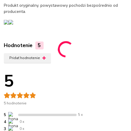
Produkt oryginalny, powystawowy pochodzi bezpośrednio od
producenta.
Hodnotenie
5
Pridať hodnotenie
5
5 hodnotenie
5
5 x
4
0 x
3
0 x