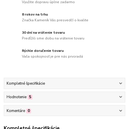
Využite dopravu úplne zadarmo
8 rokov na trhu
Značka Kameník Vás presvedčí o kvalite
30 dní na vrátenie tovaru
Predĺžili sme dobu na vrátenie tovaru
Rýchle doručenie tovaru
Vaša spokojnosť je pre nás prvoradá
Kompletné špecifikácie
Hodnotenie
5
Komentáre
0
Kompletné špecifikácie